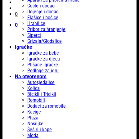
Cucle i dodaci
Dojenje i dodaci
0
Flašice i bočice
Hranilice
0
Pribor za hranjenje
Siperci
Grizala/Glodalice
Igračke
Igračke za bebe
Igračke za djecu
Plišane igračke
Podloge za igru
Na otvorenom
Autosjedalice
Kolica
Bicikli i Tricikli
Romobili
Dodaci za romobile
Kacige
Plaža
Nosiljke
Šeširi i kape
Moda