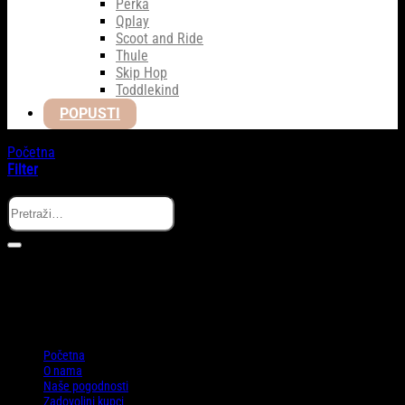
Perka
Qplay
Scoot and Ride
Thule
Skip Hop
Toddlekind
POPUSTI
Početna
/
Proizvodi označeni “Pribor za Jelo za Bebe”
Filter
Search
Nisu pronađeni proizvodi koji odgovaraju vašem odabiru.
Informacije
Početna
O nama
Naše pogodnosti
Zadovoljni kupci