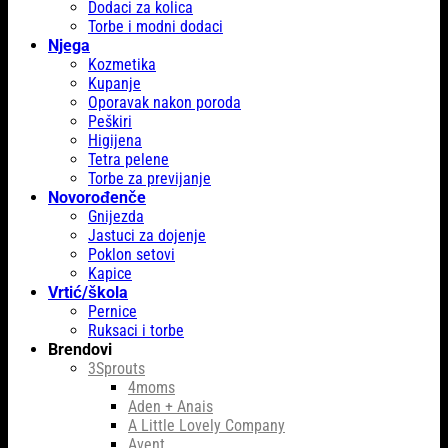
Dodaci za kolica
Torbe i modni dodaci
Njega
Kozmetika
Kupanje
Oporavak nakon poroda
Peškiri
Higijena
Tetra pelene
Torbe za previjanje
Novorođenče
Gnijezda
Jastuci za dojenje
Poklon setovi
Kapice
Vrtić/škola
Pernice
Ruksaci i torbe
Brendovi
3Sprouts
4moms
Aden + Anais
A Little Lovely Company
Avent