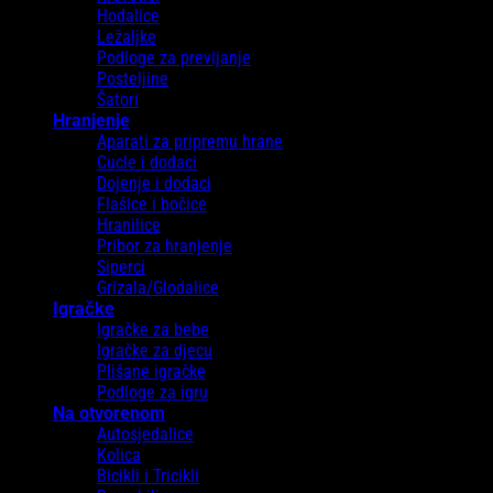
Hodalice
Ležaljke
Podloge za previjanje
Posteljine
Šatori
Hranjenje
Aparati za pripremu hrane
Cucle i dodaci
Dojenje i dodaci
Flašice i bočice
Hranilice
Pribor za hranjenje
Siperci
Grizala/Glodalice
Igračke
Igračke za bebe
Igračke za djecu
Plišane igračke
Podloge za igru
Na otvorenom
Autosjedalice
Kolica
Bicikli i Tricikli