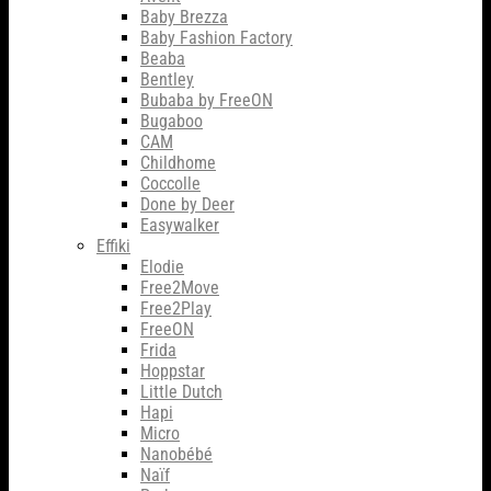
Baby Brezza
Baby Fashion Factory
Beaba
Bentley
Bubaba by FreeON
Bugaboo
CAM
Childhome
Coccolle
Done by Deer
Easywalker
Effiki
Elodie
Free2Move
Free2Play
FreeON
Frida
Hoppstar
Little Dutch
Hapi
Micro
Nanobébé
Naïf