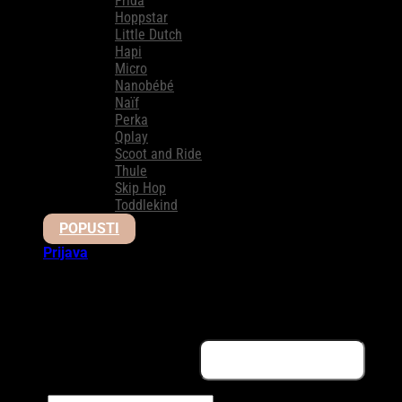
Frida
Hoppstar
Little Dutch
Hapi
Micro
Nanobébé
Naïf
Perka
Qplay
Scoot and Ride
Thule
Skip Hop
Toddlekind
POPUSTI
Prijava
Prijava
Obavezno
Korisničko ime ili email adresa
*