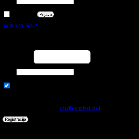
Obavezno
Šifra
*
Zapamti me
Prijava
Izgubili ste šifru?
Registracija
Obavezno
Email adresa
*
Obavezno
Šifra
*
Subscribe to our newsletter
Vaši lični podaci će se koristiti za poboljšanje korisničkog iskustva
na internet stranici, za upravljanje pristupa vašem računu i za
druge svrhe opisane u našoj
pravila o privatnosti
.
Registracija
✕
KORPA