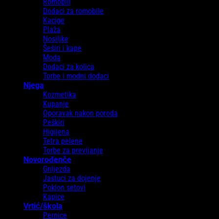
Romobili
Dodaci za romobile
Kacige
Plaža
Nosiljke
Šeširi i kape
Moda
Dodaci za kolica
Torbe i modni dodaci
Njega
Kozmetika
Kupanje
Oporavak nakon poroda
Peškiri
Higijena
Tetra pelene
Torbe za previjanje
Novorođenče
Gnijezda
Jastuci za dojenje
Poklon setovi
Kapice
Vrtić/škola
Pernice