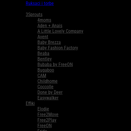
Ruksaci i torbe
Brendovi
3Sprouts
4moms
Aden + Anais
A Little Lovely Company
Avent
Baby Brezza
Baby Fashion Factory
Beaba
Bentley
Bubaba by FreeON
Bugaboo
CAM
Childhome
Coccolle
Done by Deer
Easywalker
Effiki
Elodie
Free2Move
Free2Play
FreeON