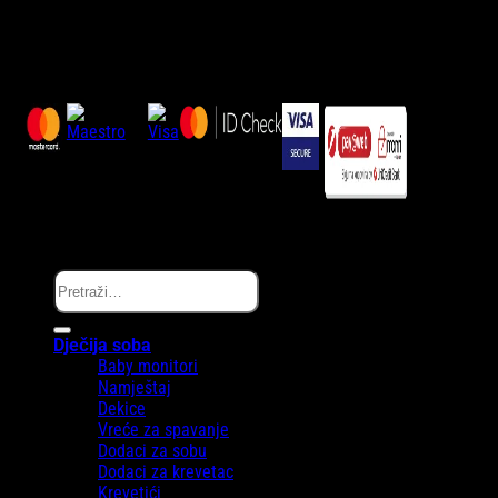
Zaprati nas…
Copyright © Melanie.ba 2025
Pretraži:
Dječija soba
Baby monitori
Namještaj
Dekice
Vreće za spavanje
Dodaci za sobu
Dodaci za krevetac
Krevetići