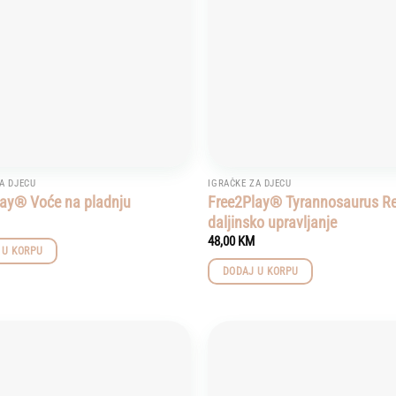
A DJECU
IGRAČKE ZA DJECU
lay® Voće na pladnju
Free2Play® Tyrannosaurus R
daljinsko upravljanje
48,00
KM
 U KORPU
DODAJ U KORPU
Add to
wishlist