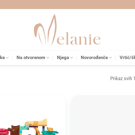
čke
Na otvorenom
Njega
Novorođenče
Vrtić/š
Prikaz svih 
Add to
wishlist