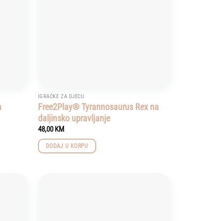
IGRAČKE ZA DJECU
a
Free2Play® Tyrannosaurus Rex na
daljinsko upravljanje
48,00
KM
DODAJ U KORPU
Add to
Add to
wishlist
wishlist