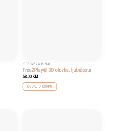
IGRAČKE ZA DJECU
Free2Play® 3D olovka, ljubičasta
58,00
KM
DODAJ U KORPU
Add to
Add to
wishlist
wishlist