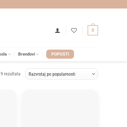
0
kola
Brendovi
POPUSTI
Sorted
19 rezultata
by
popularity
Add to
Add to
wishlist
wishlist