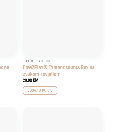
IGRAČKE ZA DJECU
ex na
Free2Play® Tyrannosaurus Rex sa
zvukom i svjetlom
29,00
KM
DODAJ U KORPU
Add to
Add to
wishlist
wishlist