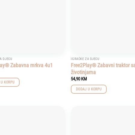
A DJECU
IGRAČKE ZA DJECU
lay® Zabavna mrkva 4u1
Free2Play® Zabavni traktor s
životinjama
54,90
KM
 U KORPU
DODAJ U KORPU
Add to
wishlist