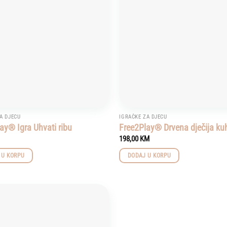
A DJECU
IGRAČKE ZA DJECU
ay® Igra Uhvati ribu
Free2Play® Drvena dječija ku
198,00
KM
 U KORPU
DODAJ U KORPU
Add to
wishlist