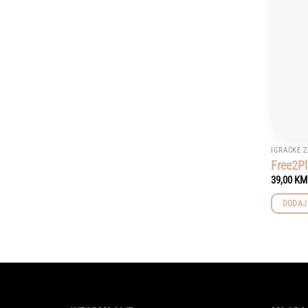
IGRAČKE Z
Free2Pl
39,00
KM
DODAJ