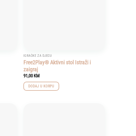
IGRAČKE ZA DJECU
Free2Play® Aktivni stol Istraži i
zaigraj
91,00
KM
DODAJ U KORPU
Add to
Add to
wishlist
wishlist