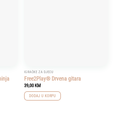
IGRAČKE ZA DJECU
hinja
Free2Play® Drvena gitara
39,00
KM
DODAJ U KORPU