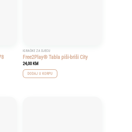
IGRAČKE ZA DJECU
78
Free2Play® Tabla piši-briši City
24,00
KM
DODAJ U KORPU
Add to
Add to
wishlist
wishlist