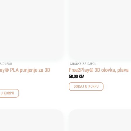
A DJECU
IGRAČKE ZA DJECU
lay® PLA punjenje za 3D
Free2Play® 3D olovka, plava
58,00
KM
DODAJ U KORPU
 U KORPU
Add to
wishlist