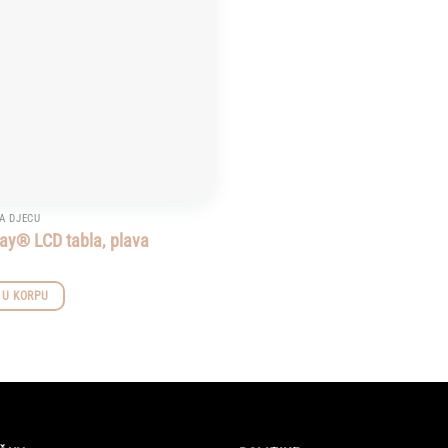
A DJECU
ay® LCD tabla, plava
 U KORPU