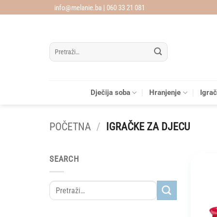
Skip
info@melanie.ba | 060 33 21 081
to
content
Pretraži:
Dječija soba
Hranjenje
Igra
POČETNA
/
IGRAČKE ZA DJECU
SEARCH