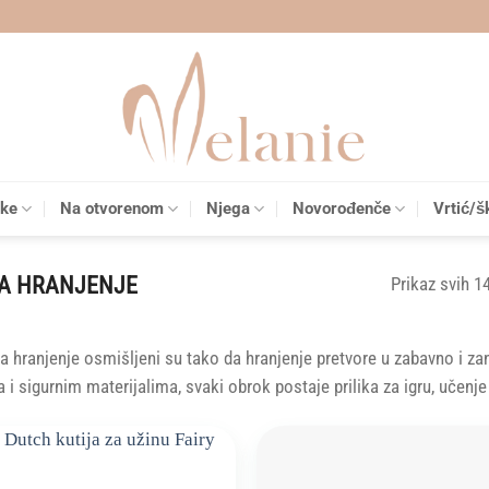
čke
Na otvorenom
Njega
Novorođenče
Vrtić/š
A HRANJENJE
Prikaz svih 1
za hranjenje osmišljeni su tako da hranjenje pretvore u zabavno i z
 i sigurnim materijalima, svaki obrok postaje prilika za igru, učenje 
Add to