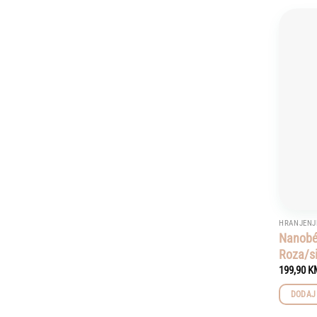
HRANJENJ
Nanobé
Roza/s
199,90
K
DODAJ