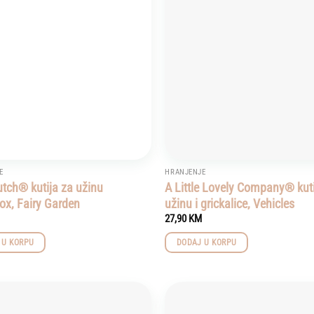
wishlist
E
HRANJENJE
Dutch® kutija za užinu
A Little Lovely Company® kuti
x, Fairy Garden
užinu i grickalice, Vehicles
27,90
KM
 U KORPU
DODAJ U KORPU