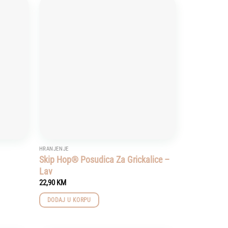
Add to
Add to
wishlist
wishlist
HRANJENJE
Skip Hop® Posudica Za Grickalice –
Lav
22,90
KM
DODAJ U KORPU