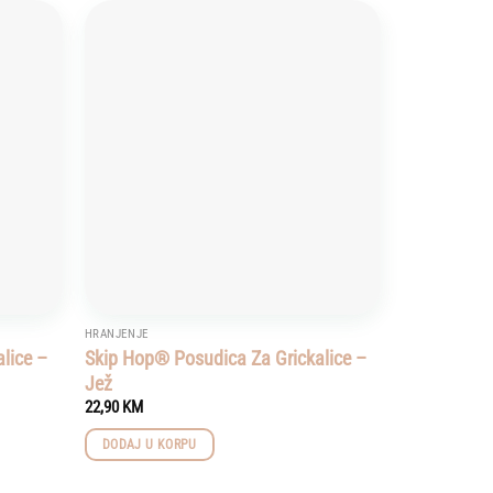
Add to
Add to
wishlist
wishlist
HRANJENJE
lice –
Skip Hop® Posudica Za Grickalice –
Jež
22,90
KM
DODAJ U KORPU