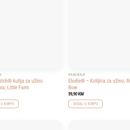
Add to
wishlist
E
HRANJENJE
Dutch® kutija za užinu
Elodie® – Kutijica za užinu, 
x, Little Farm
Bow
39,90
KM
 U KORPU
DODAJ U KORPU