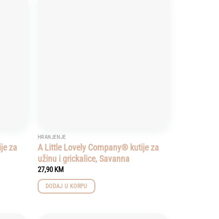
Add to
Add to
wishlist
wishlist
HRANJENJE
je za
A Little Lovely Company® kutije za
užinu i grickalice, Savanna
27,90
KM
DODAJ U KORPU