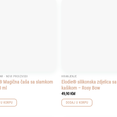
Add to
wishlist
R - NOVI PROIZVODI
HRANJENJE
 Magična čaša sa slamkom
Elodie® silikonska zdjelica sa
0 ml
kašikom – Rosy Bow
49,90
KM
 U KORPU
DODAJ U KORPU