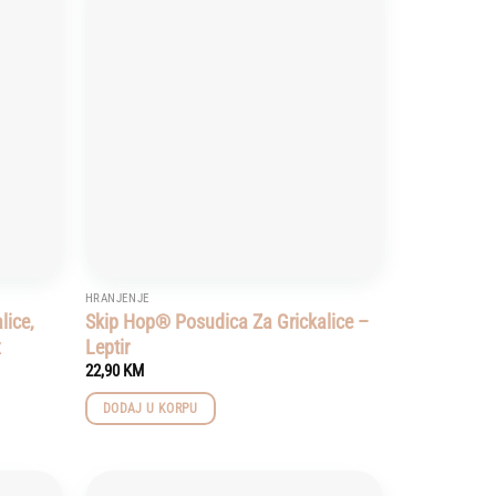
Add to
Add to
wishlist
wishlist
HRANJENJE
lice,
Skip Hop® Posudica Za Grickalice –
x
Leptir
22,90
KM
DODAJ U KORPU