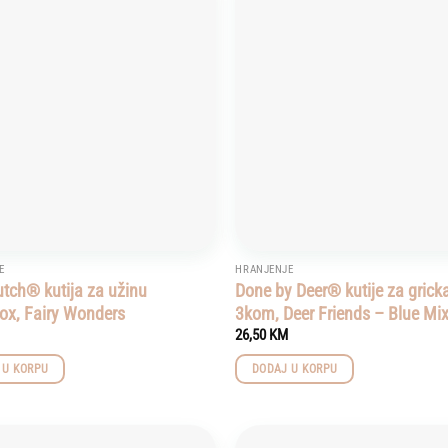
Add to
wishlist
E
HRANJENJE
Dutch® kutija za užinu
Done by Deer® kutije za gricka
ox, Fairy Wonders
3kom, Deer Friends – Blue Mi
26,50
KM
 U KORPU
DODAJ U KORPU