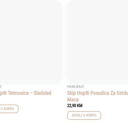
Add to
wishlist
E
HRANJENJE
op® Termosica – Sladoled
Skip Hop® Posudica Za Gricka
Maca
22,90
KM
 U KORPU
DODAJ U KORPU