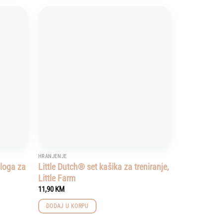
Add to
Add to
wishlist
wishlist
HRANJENJE
loga za
Little Dutch® set kašika za treniranje,
Little Farm
11,90
KM
DODAJ U KORPU