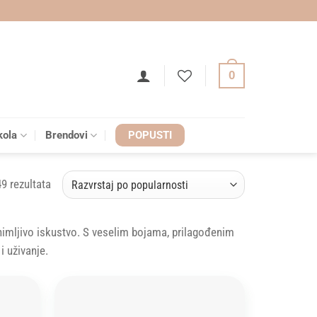
0
kola
Brendovi
POPUSTI
Sorted
49 rezultata
by
popularity
animljivo iskustvo. S veselim bojama, prilagođenim
i uživanje.
Add to
Add to