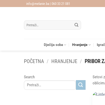
Skip
info@melanie.ba | 060 33 21 081
to
content
Pretraži:
Dječija soba
Hranjenje
Igra
POČETNA
/
HRANJENJE
/
PRIBOR Z
Search
Setovi 
oblicima