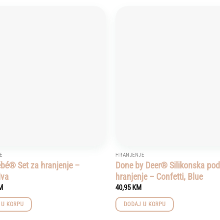
Add to
wishlist
E
HRANJENJE
bé® Set za hranjenje –
Done by Deer® Silikonska pod
iva
hranjenje – Confetti, Blue
M
40,95
KM
 U KORPU
DODAJ U KORPU