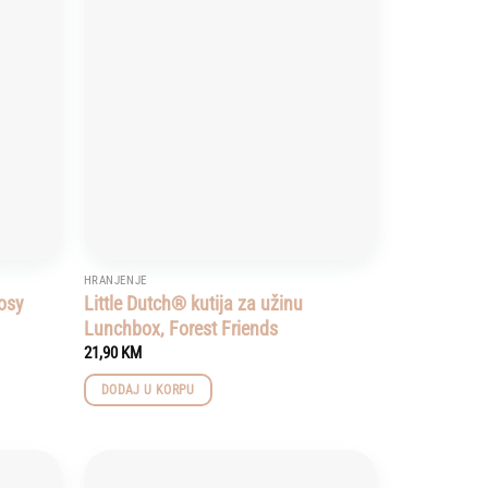
Add to
Add to
wishlist
wishlist
HRANJENJE
Rosy
Little Dutch® kutija za užinu
Lunchbox, Forest Friends
21,90
KM
DODAJ U KORPU