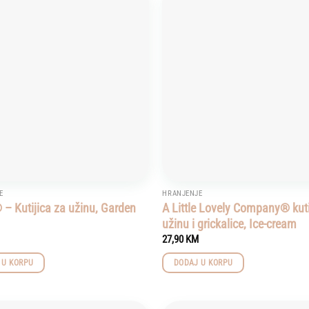
Add to
wishlist
E
HRANJENJE
 – Kutijica za užinu, Garden
A Little Lovely Company® kuti
užinu i grickalice, Ice-cream
27,90
KM
 U KORPU
DODAJ U KORPU