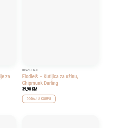
wishlist
wishlist
HRANJENJE
je za
Elodie® – Kutijica za užinu,
Chipmunk Darling
39,90
KM
DODAJ U KORPU