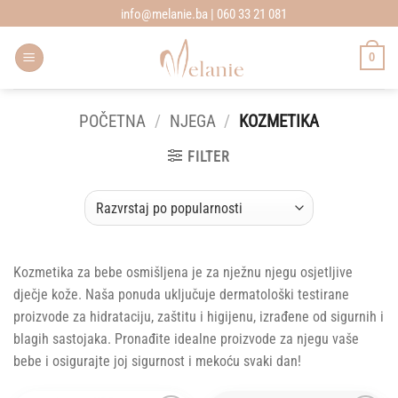
Skip
info@melanie.ba | 060 33 21 081
to
content
0
POČETNA
/
NJEGA
/
KOZMETIKA
FILTER
Kozmetika za bebe osmišljena je za nježnu njegu osjetljive
dječje kože. Naša ponuda uključuje dermatološki testirane
proizvode za hidrataciju, zaštitu i higijenu, izrađene od sigurnih i
blagih sastojaka. Pronađite idealne proizvode za njegu vaše
bebe i osigurajte joj sigurnost i mekoću svaki dan!