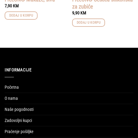
za zubiće
7,90
KM
9,90
KM
DODAJ U KORPU
DODAJ U KORPU
INFORMACIJE
Početna
O nama
Naše pogodnosti
Zadovoljni kupci
Praćenje pošiljke