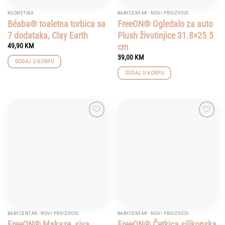
KOZMETIKA
BABYCENTAR - NOVI PROIZVODI
Béaba® toaletna torbica sa
FreeON® Ogledalo za auto
7 dodataka, Clay Earth
Plush životinjice 31.8×25.5
cm
49,90
KM
39,00
KM
DODAJ U KORPU
DODAJ U KORPU
Add to
Add to
wishlist
wishlist
BABYCENTAR - NOVI PROIZVODI
BABYCENTAR - NOVI PROIZVODI
FreeON® Makaze, siva
FreeON® Četkica silikonska