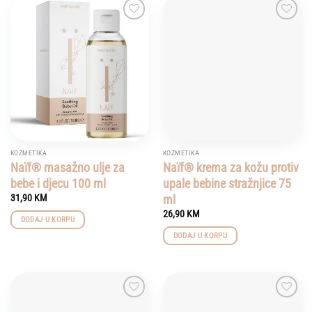
Add to
Add to
wishlist
wishlist
KOZMETIKA
KOZMETIKA
Naïf® masažno ulje za
Naïf® krema za kožu protiv
bebe i djecu 100 ml
upale bebine stražnjice 75
ml
31,90
KM
26,90
KM
DODAJ U KORPU
DODAJ U KORPU
Add to
Add to