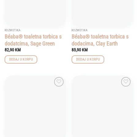
KOZMETIKA
KOZMETIKA
Béaba® toaletna torbica s
Béaba® toaletna torbica s
dodatcima, Sage Green
dodacima, Clay Earth
82,90
KM
83,90
KM
DODAJ U KORPU
DODAJ U KORPU
Add to
Add to
wishlist
wishlist