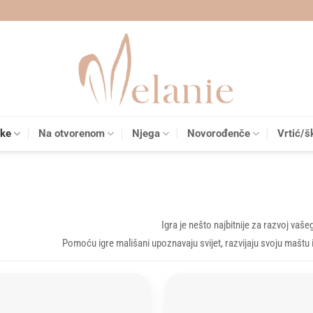
čke
Na otvorenom
Njega
Novorođenče
Vrtić/š
Igra je nešto najbitnije za razvoj vaše
Pomoću igre mališani upoznavaju svijet, razvijaju svoju maštu i