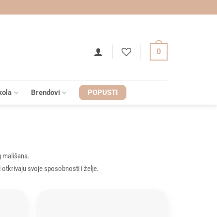
0
kola
Brendovi
POPUSTI
g mališana.
 otkrivaju svoje sposobnosti i želje.