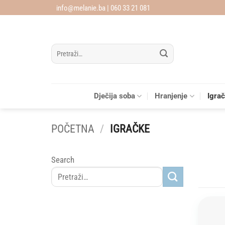
Skip
info@melanie.ba | 060 33 21 081
to
content
Pretraži:
Dječija soba
Hranjenje
Igra
POČETNA
/
IGRAČKE
Search