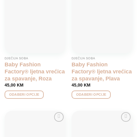
Add to
Add to
variants.
variants.
wishlist
wishlist
The
The
options
options
may
may
be
be
chosen
chosen
on
on
the
the
product
product
DJEČIJA SOBA
DJEČIJA SOBA
page
page
Baby Fashion
Baby Fashion
Factory® ljetna vrećica
Factory® ljetna vrećica
za spavanje, Roza
za spavanje, Plava
45,00
KM
45,00
KM
ODABERI OPCIJE
ODABERI OPCIJE
This
This
product
product
has
has
multiple
multiple
Add to
Add to
variants.
variants.
wishlist
wishlist
The
The