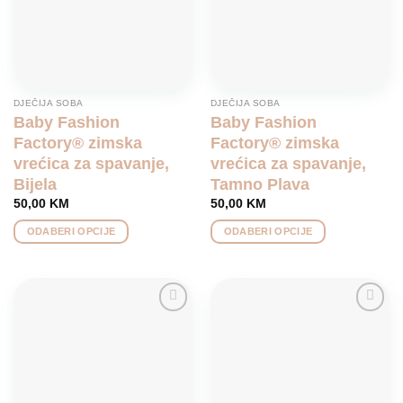
be
may
chosen
be
on
chosen
the
on
product
the
page
product
DJEČIJA SOBA
DJEČIJA SOBA
page
Baby Fashion
Baby Fashion
Factory® zimska
Factory® zimska
vrećica za spavanje,
vrećica za spavanje,
Bijela
Tamno Plava
50,00
KM
50,00
KM
ODABERI OPCIJE
ODABERI OPCIJE
This
This
product
product
has
has
multiple
multiple
Add to
Add to
variants.
variants.
wishlist
wishlist
The
The
options
options
may
may