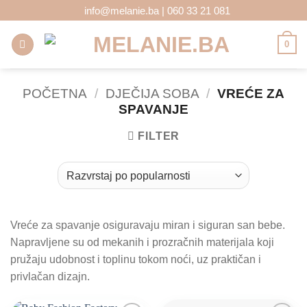
Skip
info@melanie.ba | 060 33 21 081
to
content
0
POČETNA
/
DJEČIJA SOBA
/
VREĆE ZA
SPAVANJE
FILTER
Vreće za spavanje osiguravaju miran i siguran san bebe.
Napravljene su od mekanih i prozračnih materijala koji
pružaju udobnost i toplinu tokom noći, uz praktičan i
privlačan dizajn.