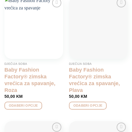
Add to
Add to
wishlist
wishlist
DJEČIJA SOBA
DJEČIJA SOBA
Baby Fashion
Baby Fashion
Factory® zimska
Factory® zimska
vrećica za spavanje,
vrećica za spavanje,
Roza
Plava
50,00
KM
50,00
KM
ODABERI OPCIJE
ODABERI OPCIJE
This
This
product
product
has
has
multiple
multiple