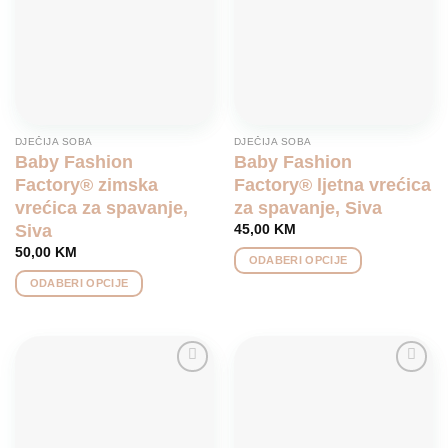
options
options
may
may
be
be
chosen
chosen
on
on
the
the
product
product
DJEČIJA SOBA
DJEČIJA SOBA
page
page
Baby Fashion
Baby Fashion
Factory® zimska
Factory® ljetna vrećica
vrećica za spavanje,
za spavanje, Siva
Siva
45,00
KM
50,00
KM
ODABERI OPCIJE
This
ODABERI OPCIJE
product
This
has
product
multiple
has
variants.
multiple
Add to
Add to
The
variants.
wishlist
wishlist
options
The
may
options