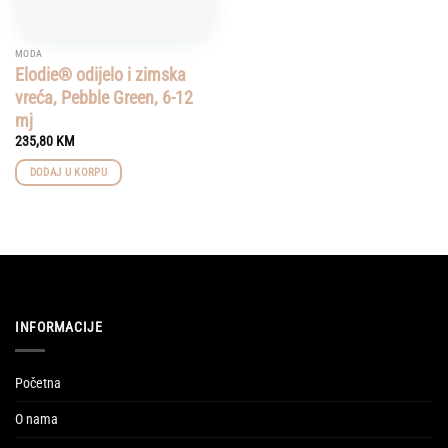
MODA
Elodie® odijelo i zimska
vreća, Pebble Green, 6-12
mj
235,80
KM
DODAJ U KORPU
INFORMACIJE
Početna
O nama