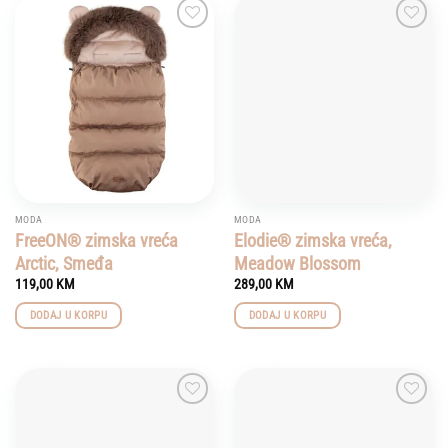
Add to
Add to
wishlist
wishlist
MODA
MODA
FreeON® zimska vreća
Elodie® zimska vreća,
Arctic, Smeđa
Meadow Blossom
119,00
KM
289,00
KM
DODAJ U KORPU
DODAJ U KORPU
Add to
Add to
wishlist
wishlist