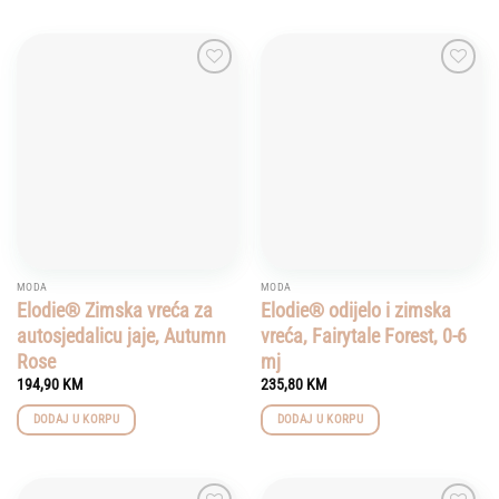
Add to
Add to
wishlist
wishlist
MODA
MODA
Elodie® Zimska vreća za
Elodie® odijelo i zimska
autosjedalicu jaje, Autumn
vreća, Fairytale Forest, 0-6
Rose
mj
194,90
KM
235,80
KM
DODAJ U KORPU
DODAJ U KORPU