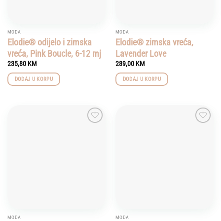
MODA
MODA
Elodie® odijelo i zimska
Elodie® zimska vreća,
vreća, Pink Boucle, 6-12 mj
Lavender Love
235,80
KM
289,00
KM
DODAJ U KORPU
DODAJ U KORPU
Add to
Add to
wishlist
wishlist
MODA
MODA