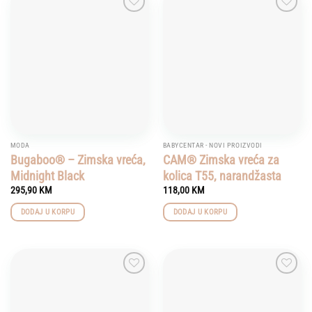
Add to
Add to
wishlist
wishlist
MODA
BABYCENTAR - NOVI PROIZVODI
Bugaboo® – Zimska vreća,
CAM® Zimska vreća za
Midnight Black
kolica T55, narandžasta
295,90
KM
118,00
KM
DODAJ U KORPU
DODAJ U KORPU
Add to
Add to
wishlist
wishlist