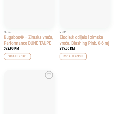
MODA
MODA
Bugaboo® – Zimska vreća,
Elodie® odijelo i zimska
Performance DUNE TAUPE
vreća, Blushing Pink, 0-6 mj
392,90
KM
235,80
KM
DODAJ U KORPU
DODAJ U KORPU
Add to
wishlist