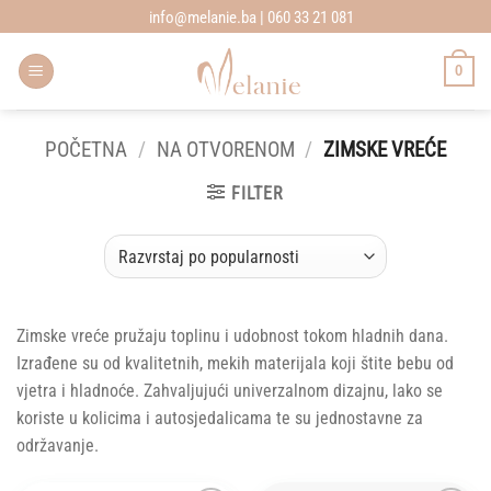
Skip
info@melanie.ba | 060 33 21 081
to
content
0
POČETNA
/
NA OTVORENOM
/
ZIMSKE VREĆE
FILTER
Zimske vreće pružaju toplinu i udobnost tokom hladnih dana.
Izrađene su od kvalitetnih, mekih materijala koji štite bebu od
vjetra i hladnoće. Zahvaljujući univerzalnom dizajnu, lako se
koriste u kolicima i autosjedalicama te su jednostavne za
održavanje.