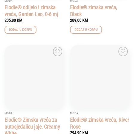
MODA
MODA
Elodie® odijelo i zimska
Elodie® zimska vreća,
vreća, Garden Leo, 0-6 mj
Black
235,80
KM
289,00
KM
DODAJ U KORPU
DODAJ U KORPU
Add to
Add to
wishlist
wishlist
MODA
MODA
Elodie® Zimska vreća za
Elodie® zimska vreća, River
autosjedalicu jaje, Creamy
Rose
White
294,90
KM