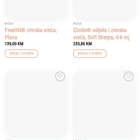
MODA
MODA
FreeON® zimska vreća,
Elodie® odijelo i zimska
Plava
vreća, Soft Sherpa, 0-6 mj
139,00
KM
235,80
KM
DODAJ U KORPU
DODAJ U KORPU
Add to
Add to
wishlist
wishlist