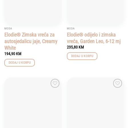
MODA
MODA
Elodie® Zimska vreća za
Elodie® odijelo i zimska
autosjedalicu jaje, Creamy
vreća, Garden Leo, 6-12 mj
White
235,80
KM
194,90
KM
DODAJ U KORPU
DODAJ U KORPU
Add to
Add to
wishlist
wishlist