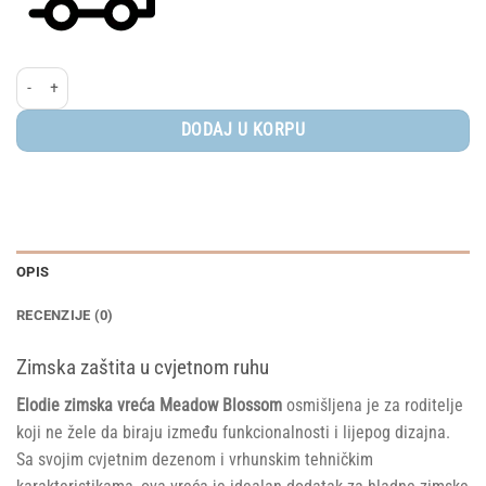
Elodie® zimska vreća, Meadow Blossom količina
DODAJ U KORPU
OPIS
RECENZIJE (0)
Zimska zaštita u cvjetnom ruhu
Elodie zimska vreća Meadow Blossom
osmišljena je za roditelje
koji ne žele da biraju između funkcionalnosti i lijepog dizajna.
Sa svojim cvjetnim dezenom i vrhunskim tehničkim