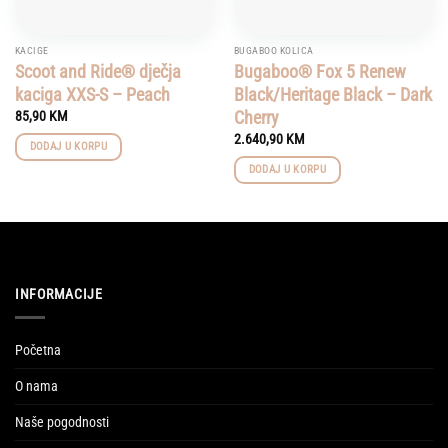
KACIGE
BUGABOO KOLICA
Scoot and Ride® dječja
Bugaboo® Fox 5 Renew
kaciga XXS-S – Peach
Black/Heritage Black – Dark
Cherry
85,90
KM
2.640,90
KM
DODAJ U KORPU
DODAJ U KORPU
INFORMACIJE
Početna
O nama
Naše pogodnosti