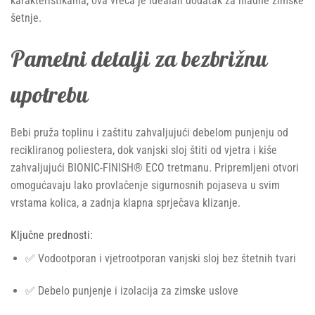
karakteristikama, ova vreća je idealan dodatak za hladne zimske
šetnje.
Pametni detalji za bezbrižnu
upotrebu
Bebi pruža toplinu i zaštitu zahvaljujući debelom punjenju od
recikliranog poliestera, dok vanjski sloj štiti od vjetra i kiše
zahvaljujući BIONIC-FINISH® ECO tretmanu. Pripremljeni otvori
omogućavaju lako provlačenje sigurnosnih pojaseva u svim
vrstama kolica, a zadnja klapna sprječava klizanje.
Ključne prednosti:
✅ Vodootporan i vjetrootporan vanjski sloj bez štetnih tvari
✅ Debelo punjenje i izolacija za zimske uslove