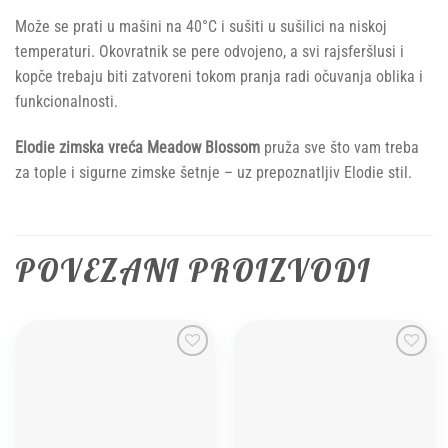
Može se prati u mašini na 40°C i sušiti u sušilici na niskoj
temperaturi. Okovratnik se pere odvojeno, a svi rajsferšlusi i
kopče trebaju biti zatvoreni tokom pranja radi očuvanja oblika i
funkcionalnosti.
Elodie zimska vreća Meadow Blossom
pruža sve što vam treba
za tople i sigurne zimske šetnje – uz prepoznatljiv Elodie stil.
POVEZANI PROIZVODI
Add to
Add to
wishlist
wishlist