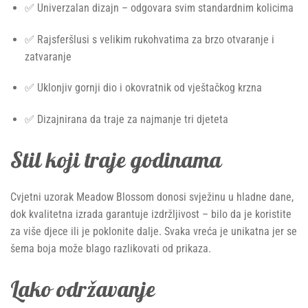
✅ Univerzalan dizajn – odgovara svim standardnim kolicima
✅ Rajsferšlusi s velikim rukohvatima za brzo otvaranje i
zatvaranje
✅ Uklonjiv gornji dio i okovratnik od vještačkog krzna
✅ Dizajnirana da traje za najmanje tri djeteta
Stil koji traje godinama
Cvjetni uzorak Meadow Blossom donosi svježinu u hladne dane,
dok kvalitetna izrada garantuje izdržljivost – bilo da je koristite
za više djece ili je poklonite dalje. Svaka vreća je unikatna jer se
šema boja može blago razlikovati od prikaza.
Lako održavanje