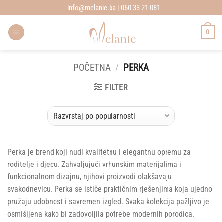
Skip
info@melanie.ba | 060 33 21 081
to
content
0
POČETNA
/
PERKA
FILTER
Perka je brend koji nudi kvalitetnu i elegantnu opremu za
roditelje i djecu. Zahvaljujući vrhunskim materijalima i
funkcionalnom dizajnu, njihovi proizvodi olakšavaju
svakodnevicu. Perka se ističe praktičnim rješenjima koja ujedno
pružaju udobnost i savremen izgled. Svaka kolekcija pažljivo je
osmišljena kako bi zadovoljila potrebe modernih porodica.