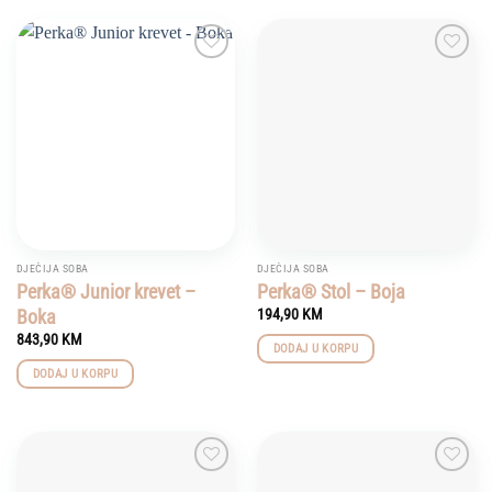
Add to
Add to
wishlist
wishlist
DJEČIJA SOBA
DJEČIJA SOBA
Perka® Junior krevet –
Perka® Stol – Boja
Boka
194,90
KM
843,90
KM
DODAJ U KORPU
DODAJ U KORPU
Add to
Add to