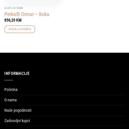
DJEČIJA SOBA
Perka® Ormar – Boka
856,20
KM
DODAJ U KORPU
INFORMACIJE
Početna
O nama
Naše pogodnosti
Zadovoljni kupci