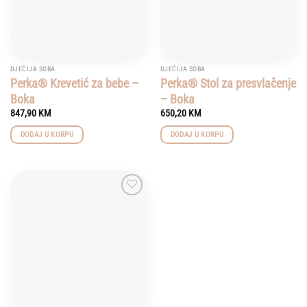
DJEČIJA SOBA
DJEČIJA SOBA
Perka® Krevetić za bebe –
Perka® Stol za presvlačenje
Boka
– Boka
847,90
KM
650,20
KM
DODAJ U KORPU
DODAJ U KORPU
Add to
wishlist