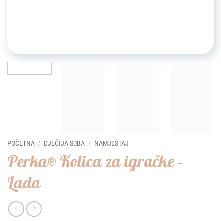
POČETNA
/
DJEČIJA SOBA
/
NAMJEŠTAJ
Perka® Kolica za igračke –
Lada