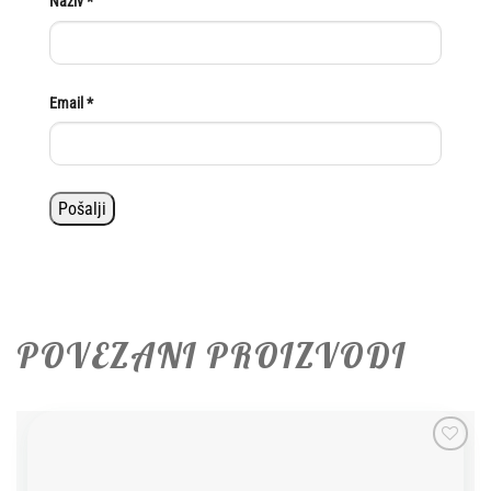
Naziv
*
Email
*
POVEZANI PROIZVODI
Add to
wishlist