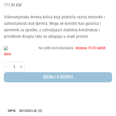
171,90
KM
Višenamjenska drvena kolica koja podstiču razvoj motorike i
samostalnosti kod djeteta. Mogu se koristiti kao guralica i
spremnik za igračke, a zahvaljujući stabilnoj konstrukciji i
prirodnom dizajnu lako se uklapaju u svaki prostor.
Na zalihi kod dobavljača
- dostava 15-25 radnih
dana
Perka® Kolica za igračke - Lada količina
DODAJ U KORPU
OPIS
RECENZIJE (0)