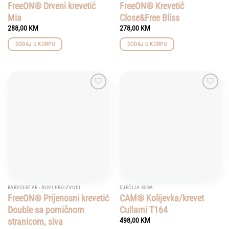
FreeON® Drveni krevetić
FreeON® Krevetić
Mia
Close&Free Bliss
288,00
KM
278,00
KM
DODAJ U KORPU
DODAJ U KORPU
Add to
Add to
wishlist
wishlist
BABYCENTAR - NOVI PROIZVODI
DJEČIJA SOBA
FreeON® Prijenosni krevetić
CAM® Kolijevka/krevet
Double sa pomičnom
Cullami T164
stranicom, siva
498,00
KM