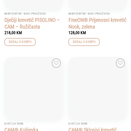
BABYCENTAR - NOVI PROIZVODI
BABYCENTAR - NOVI PROIZVODI
Dječiji krevetić PISOLINO –
FreeON® Prijenosni krevetić
CAM – Ružičasta
Nook, zelena
218,00
KM
128,00
KM
DODAJ U KORPU
DODAJ U KORPU
Add to
Add to
wishlist
wishlist
DJEČIJA SOBA
DJEČIJA SOBA
CAM® Kolijevka
CAM® Sklopivi krevetić