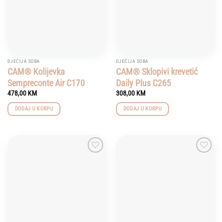
DJEČIJA SOBA
DJEČIJA SOBA
CAM® Kolijevka
CAM® Sklopivi krevetić
Sempreconte Air C170
Daily Plus C265
478,00
KM
308,00
KM
DODAJ U KORPU
DODAJ U KORPU
Add to
Add to
wishlist
wishlist