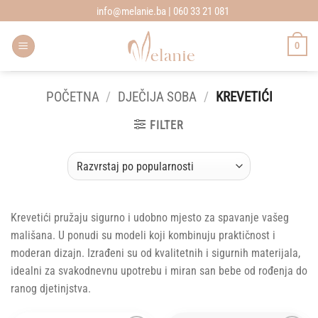
Skip
info@melanie.ba | 060 33 21 081
to
content
0
POČETNA
/
DJEČIJA SOBA
/
KREVETIĆI
FILTER
Krevetići pružaju sigurno i udobno mjesto za spavanje vašeg
mališana. U ponudi su modeli koji kombinuju praktičnost i
moderan dizajn. Izrađeni su od kvalitetnih i sigurnih materijala,
idealni za svakodnevnu upotrebu i miran san bebe od rođenja do
ranog djetinjstva.