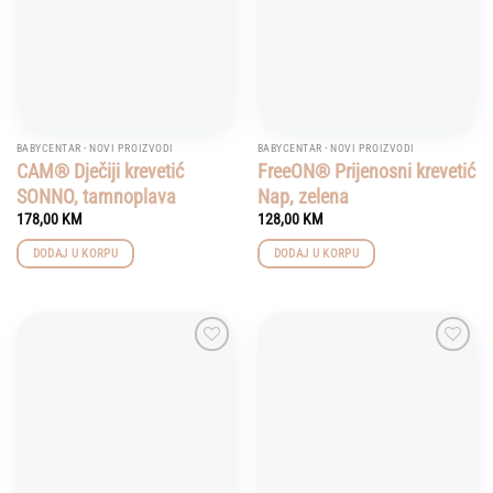
BABYCENTAR - NOVI PROIZVODI
BABYCENTAR - NOVI PROIZVODI
CAM® Dječiji krevetić
FreeON® Prijenosni krevetić
SONNO, tamnoplava
Nap, zelena
178,00
KM
128,00
KM
DODAJ U KORPU
DODAJ U KORPU
Add to
Add to
wishlist
wishlist