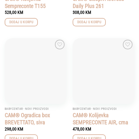
Sempreconte T155
Daily Plus 261
528,00
KM
308,00
KM
DODAJ U KORPU
DODAJ U KORPU
Add to
Add to
wishlist
wishlist
BABYCENTAR - NOVI PROIZVODI
BABYCENTAR - NOVI PROIZVODI
CAM® Ogradica box
CAM® Kolijevka
BREVETTATO, siva
SEMPRECONTE AIR, crna
298,00
KM
478,00
KM
DODAJ U KORPU
DODAJ U KORPU