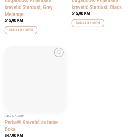
Bugaboo® Prijenosni
Bugaboo® Prijenosni
krevetić Stardust, Grey
krevetić Stardust, Black
Melange
515,90
KM
515,90
KM
DODAJ U KORPU
DODAJ U KORPU
Add to
wishlist
DJEČIJA SOBA
Perka® Krevetić za bebe –
Boka
847,90
KM