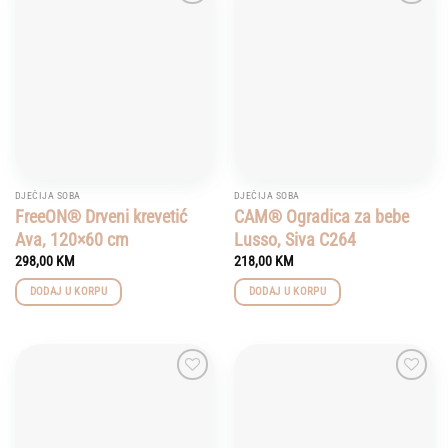
Add to
Add to
wishlist
wishlist
DJEČIJA SOBA
DJEČIJA SOBA
FreeON® Drveni krevetić
CAM® Ogradica za bebe
Ava, 120×60 cm
Lusso, Siva C264
298,00
KM
218,00
KM
DODAJ U KORPU
DODAJ U KORPU
Add to
Add to
wishlist
wishlist