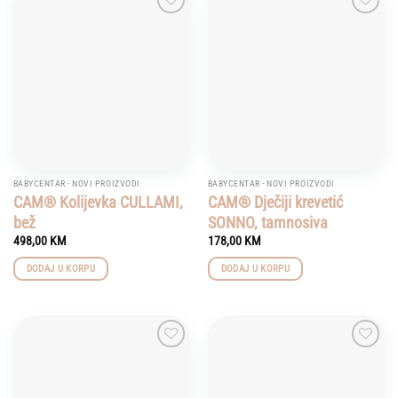
Add to
Add to
wishlist
wishlist
BABYCENTAR - NOVI PROIZVODI
BABYCENTAR - NOVI PROIZVODI
CAM® Kolijevka CULLAMI,
CAM® Dječiji krevetić
bež
SONNO, tamnosiva
498,00
KM
178,00
KM
DODAJ U KORPU
DODAJ U KORPU
Add to
Add to
wishlist
wishlist