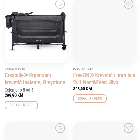
Add to
Add to
wishlist
wishlist
DJEČIJA SOBA
DJEČIJA SOBA
Coccolle® Prijenosni
FreeON® Krevetić i hranilica
krevetić Insieme, Greystone
2u1 Nest&Feed, Siva
398,00
KM
Ocjenjeno
5
od 5
299,90
KM
DODAJ U KORPU
DODAJ U KORPU
Add to
Add to