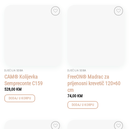
Add to
Add to
wishlist
wishlist
DJEČIJA SOBA
DJEČIJA SOBA
CAM® Kolijevka
FreeON® Madrac za
Sempreconte C159
prijenosni krevetič 120×60
cm
528,00
KM
74,00
KM
DODAJ U KORPU
DODAJ U KORPU