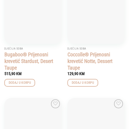
wishlist
wishlist
DJEČIJA SOBA
DJEČIJA SOBA
Bugaboo® Prijenosni
Coccolle® Prijenosni
krevetić Stardust, Desert
krevetić Notte, Dessert
Taupe
Taupe
515,90
KM
129,90
KM
DODAJ U KORPU
DODAJ U KORPU
Add to
Add to
wishlist
wishlist