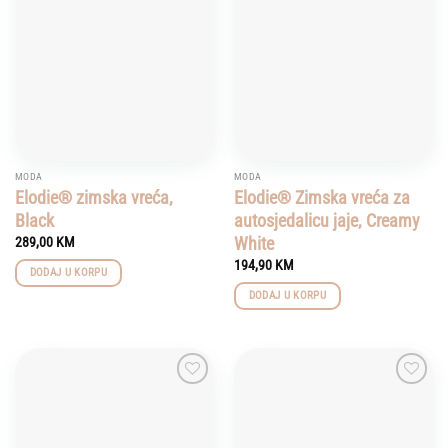
variants.
wishlist
wishlist
The
options
may
be
chosen
on
the
product
MODA
MODA
page
Elodie® zimska vreća,
Elodie® Zimska vreća za
Black
autosjedalicu jaje, Creamy
White
289,00
KM
194,90
KM
DODAJ U KORPU
DODAJ U KORPU
Add to
Add to
wishlist
wishlist