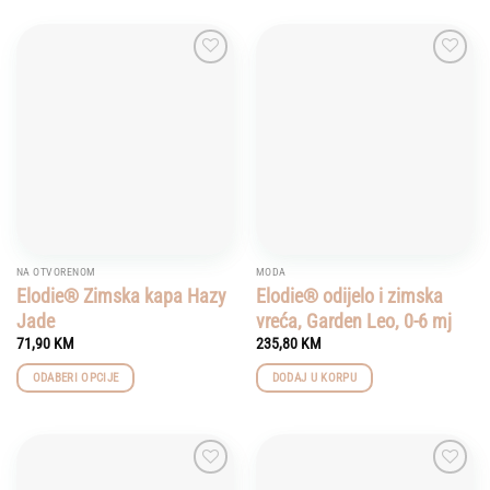
Add to
Add to
wishlist
wishlist
NA OTVORENOM
MODA
Elodie® Zimska kapa Hazy
Elodie® odijelo i zimska
Jade
vreća, Garden Leo, 0-6 mj
71,90
KM
235,80
KM
ODABERI OPCIJE
DODAJ U KORPU
This
product
has
multiple
Add to
Add to