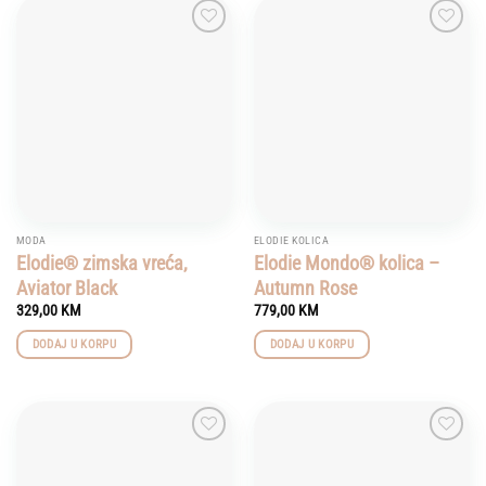
Add to
Add to
wishlist
wishlist
MODA
ELODIE KOLICA
Elodie® zimska vreća,
Elodie Mondo® kolica –
Aviator Black
Autumn Rose
329,00
KM
779,00
KM
DODAJ U KORPU
DODAJ U KORPU
Add to
Add to
wishlist
wishlist