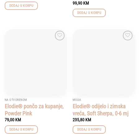
99,90
KM
DODAJ U KORPU
DODAJ U KORPU
Add to
Add to
wishlist
wishlist
NA OTVORENOM
MODA
Elodie® pončo za kupanje,
Elodie® odijelo i zimska
Powder Pink
vreća, Soft Sherpa, 0-6 mj
79,00
KM
235,80
KM
DODAJ U KORPU
DODAJ U KORPU