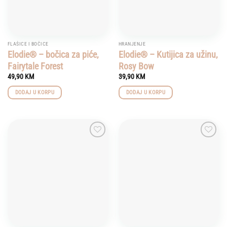
FLAŠICE I BOČICE
HRANJENJE
Elodie® – bočica za piće,
Elodie® – Kutijica za užinu,
Fairytale Forest
Rosy Bow
49,90
KM
39,90
KM
DODAJ U KORPU
DODAJ U KORPU
Add to
Add to
wishlist
wishlist