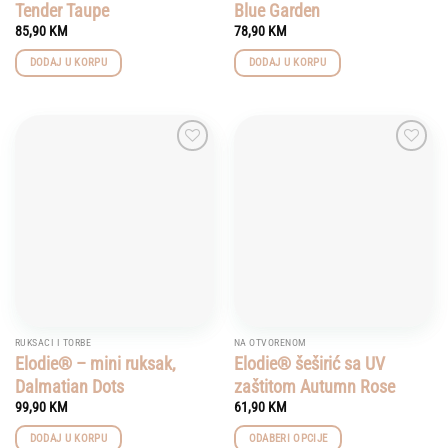
Tender Taupe
Blue Garden
85,90
KM
78,90
KM
DODAJ U KORPU
DODAJ U KORPU
Add to
Add to
wishlist
wishlist
RUKSACI I TORBE
NA OTVORENOM
Elodie® – mini ruksak,
Elodie® šeširić sa UV
Dalmatian Dots
zaštitom Autumn Rose
99,90
KM
61,90
KM
DODAJ U KORPU
ODABERI OPCIJE