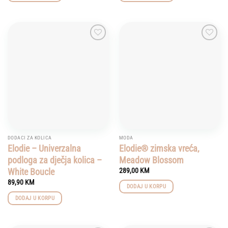
This
product
has
multiple
Add to
Add to
variants.
wishlist
wishlist
The
options
may
be
chosen
on
the
product
DODACI ZA KOLICA
MODA
page
Elodie – Univerzalna
Elodie® zimska vreća,
podloga za dječja kolica –
Meadow Blossom
White Boucle
289,00
KM
89,90
KM
DODAJ U KORPU
DODAJ U KORPU