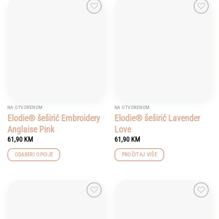
has
multiple
Add to
Add to
variants.
wishlist
wishlist
The
options
may
be
chosen
on
the
product
NA OTVORENOM
NA OTVORENOM
page
Elodie® šeširić Embroidery
Elodie® šeširić Lavender
Anglaise Pink
Love
61,90
KM
61,90
KM
ODABERI OPCIJE
PROČITAJ VIŠE
This
product
has
multiple
Add to
Add to
variants.
wishlist
wishlist
The