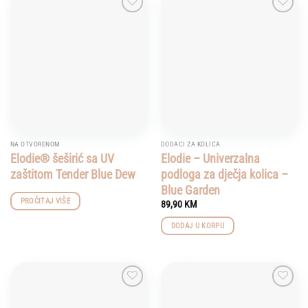
multiple
Add to
Add to
variants.
wishlist
wishlist
The
options
may
be
chosen
on
the
product
NA OTVORENOM
DODACI ZA KOLICA
page
Elodie® šeširić sa UV
Elodie – Univerzalna
zaštitom Tender Blue Dew
podloga za dječja kolica –
Blue Garden
PROČITAJ VIŠE
89,90
KM
DODAJ U KORPU
Add to
Add to
wishlist
wishlist