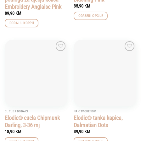
Embroidery Anglaise Pink
35,90
KM
89,90
KM
ODABERI OPCIJE
This
DODAJ U KORPU
product
has
multiple
variants.
Add to
Add to
The
wishlist
wishlist
options
may
be
chosen
on
the
product
page
CUCLE I DODACI
NA OTVORENOM
Elodie® cucla Chipmunk
Elodie® tanka kapica,
Darling, 3-36 mj
Dalmatian Dots
18,90
KM
39,90
KM