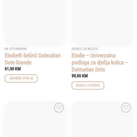
NA OTVORENOM
DODACI ZA KOLICA
Elodie® šeširić Dalmatian
Elodie – Univerzalna
Dots Grande
podloga za dječja kolica –
Dalmatian Dots
61,90
KM
99,90
KM
ODABERI OPCIJE
This
DODAJ U KORPU
product
has
multiple
variants.
Add to
Add to
The
wishlist
wishlist
options
may
be