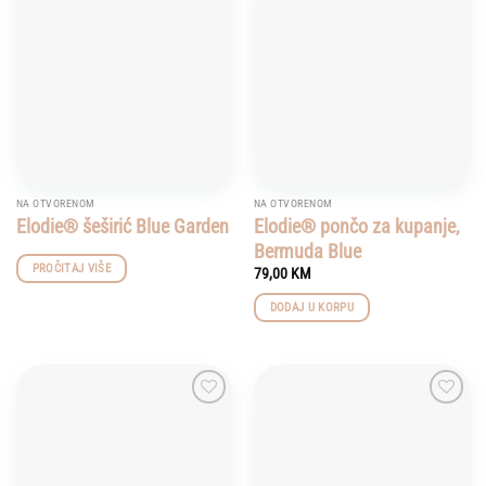
Add to
Add to
variants.
wishlist
wishlist
The
options
may
be
chosen
on
the
product
NA OTVORENOM
NA OTVORENOM
page
Elodie® šeširić Blue Garden
Elodie® pončo za kupanje,
Bermuda Blue
PROČITAJ VIŠE
79,00
KM
DODAJ U KORPU
Add to
Add to
wishlist
wishlist