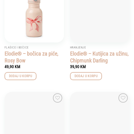
FLAŠICE I BOČICE
HRANJENJE
Elodie® – bočica za piće,
Elodie® – Kutijica za užinu,
Rosy Bow
Chipmunk Darling
49,90
KM
39,90
KM
DODAJ U KORPU
DODAJ U KORPU
Add to
Add to
wishlist
wishlist