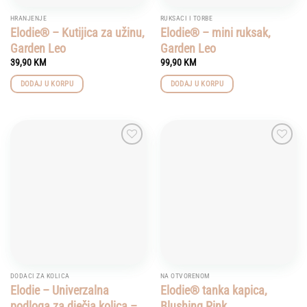
the
product
HRANJENJE
RUKSACI I TORBE
page
Elodie® – Kutijica za užinu,
Elodie® – mini ruksak,
Garden Leo
Garden Leo
39,90
KM
99,90
KM
DODAJ U KORPU
DODAJ U KORPU
Add to
Add to
wishlist
wishlist
DODACI ZA KOLICA
NA OTVORENOM
Elodie – Univerzalna
Elodie® tanka kapica,
podloga za dječja kolica –
Blushing Pink