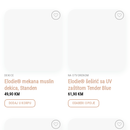
Add to
Add to
wishlist
wishlist
DEKICE
NA OTVORENOM
Elodie® mekana muslin
Elodie® šeširić sa UV
dekica, Standen
zaštitom Tender Blue
49,90
KM
61,90
KM
DODAJ U KORPU
ODABERI OPCIJE
This
product
has
multiple