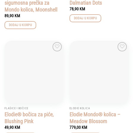
sigurnosna prečka za
Dalmatian Dots
Mondo kolica, Moonshell
78,90
KM
89,90
KM
DODAJ U KORPU
DODAJ U KORPU
Add to
Add to
wishlist
wishlist
FLAŠICE I BOČICE
ELODIE KOLICA
Elodie® bočica za piće,
Elodie Mondo® kolica –
Blushing Pink
Meadow Blossom
49,90
KM
779,00
KM