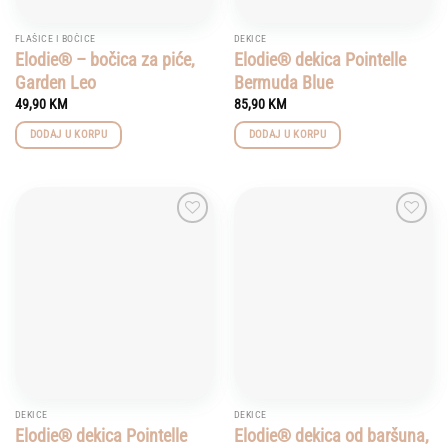
FLAŠICE I BOČICE
DEKICE
Elodie® – bočica za piće,
Elodie® dekica Pointelle
Garden Leo
Bermuda Blue
49,90
KM
85,90
KM
DODAJ U KORPU
DODAJ U KORPU
Add to
Add to
wishlist
wishlist
DEKICE
DEKICE
Elodie® dekica Pointelle
Elodie® dekica od baršuna,