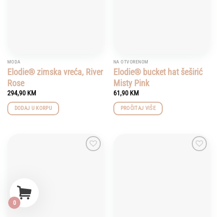
MODA
NA OTVORENOM
Elodie® zimska vreća, River
Elodie® bucket hat šeširić
Rose
Misty Pink
294,90
KM
61,90
KM
DODAJ U KORPU
PROČITAJ VIŠE
Add to
Add to
wishlist
wishlist
0