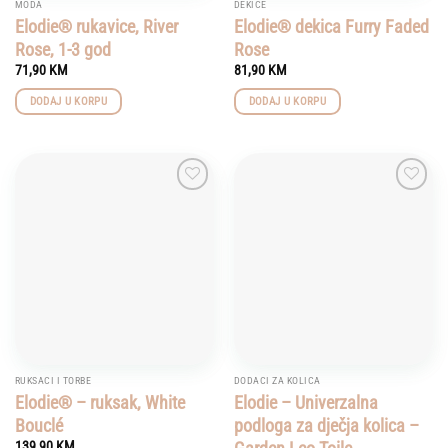
MODA
DEKICE
page
Elodie® rukavice, River
Elodie® dekica Furry Faded
Rose, 1-3 god
Rose
71,90
KM
81,90
KM
DODAJ U KORPU
DODAJ U KORPU
Add to
Add to
wishlist
wishlist
RUKSACI I TORBE
DODACI ZA KOLICA
Elodie® – ruksak, White
Elodie – Univerzalna
Bouclé
podloga za dječja kolica –
139,90
KM