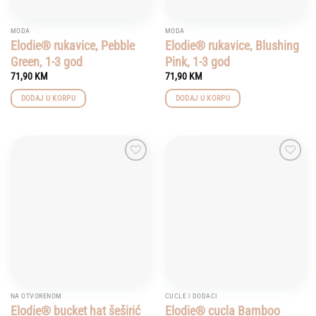
MODA
MODA
Elodie® rukavice, Pebble
Elodie® rukavice, Blushing
Green, 1-3 god
Pink, 1-3 god
71,90
KM
71,90
KM
DODAJ U KORPU
DODAJ U KORPU
Add to
Add to
wishlist
wishlist
NA OTVORENOM
CUCLE I DODACI
Elodie® bucket hat šeširić
Elodie® cucla Bamboo