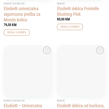
DODACI ZA KOLICA
DEKICE
Elodie® univerzalna
Elodie® dekica Pointelle
sigurnosna prečka za
Blushing Pink
Mondo kolica
85,90
KM
79,50
KM
DODAJ U KORPU
DODAJ U KORPU
Add to
Add to
wishlist
wishlist
DODACI ZA KOLICA
DEKICE
Elodie® – Univerzalna
Elodie® dekica od baršuna,