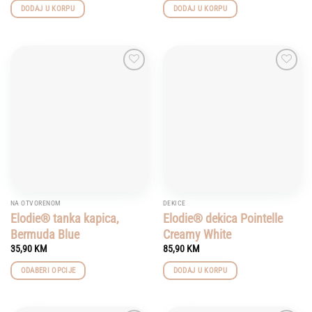
DODAJ U KORPU
DODAJ U KORPU
Add to
Add to
wishlist
wishlist
NA OTVORENOM
DEKICE
Elodie® tanka kapica,
Elodie® dekica Pointelle
Bermuda Blue
Creamy White
35,90
KM
85,90
KM
ODABERI OPCIJE
DODAJ U KORPU
This
product