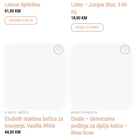
Lemon Sprinkles
Latex – Juniper Blue, 3-36
mj
61,90
KM
18,90
KM
ODABERI OPCIJE
This
DODAJ U KORPU
product
has
multiple
variants.
Add to
Add to
The
wishlist
wishlist
options
may
be
chosen
on
the
product
page
FLAŠICE I BOČICE
DODACI ZA KOLICA
Elodie® staklena bočica za
Elodie – Univerzalna
hranjenje, Vanilla White
podloga za dječja kolica –
River Rose
44,90
KM