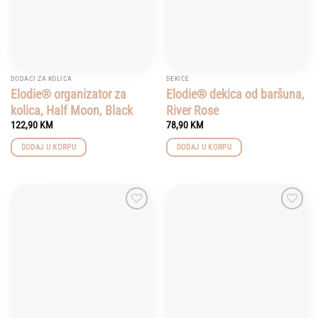
chosen
on
the
product
page
DODACI ZA KOLICA
DEKICE
Elodie® organizator za
Elodie® dekica od baršuna,
kolica, Half Moon, Black
River Rose
122,90
KM
78,90
KM
DODAJ U KORPU
DODAJ U KORPU
Add to
Add to
wishlist
wishlist