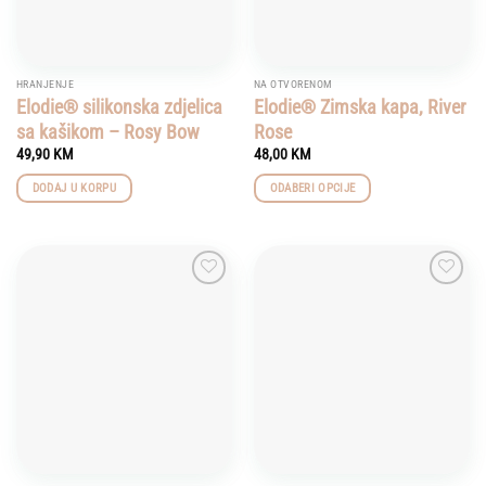
chosen
on
the
product
HRANJENJE
NA OTVORENOM
page
Elodie® silikonska zdjelica
Elodie® Zimska kapa, River
sa kašikom – Rosy Bow
Rose
49,90
KM
48,00
KM
DODAJ U KORPU
ODABERI OPCIJE
This
product
has
multiple
Add to
Add to
variants.
wishlist
wishlist
The
options
may
be
chosen
on
the
product