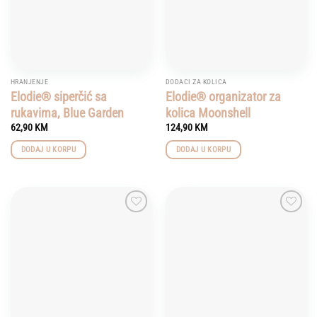
HRANJENJE
DODACI ZA KOLICA
Elodie® siperčić sa
Elodie® organizator za
rukavima, Blue Garden
kolica Moonshell
62,90
KM
124,90
KM
DODAJ U KORPU
DODAJ U KORPU
Add to
Add to
wishlist
wishlist