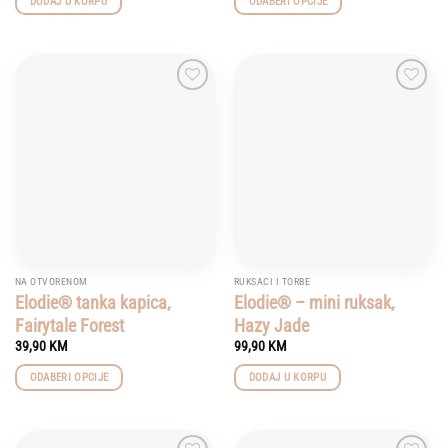
DODAJ U KORPU
ODABERI OPCIJE
This
product
has
multiple
Add to
Add to
variants.
wishlist
wishlist
The
options
may
be
chosen
on
the
product
NA OTVORENOM
RUKSACI I TORBE
page
Elodie® tanka kapica,
Elodie® – mini ruksak,
Fairytale Forest
Hazy Jade
39,90
KM
99,90
KM
ODABERI OPCIJE
DODAJ U KORPU
This
product
has