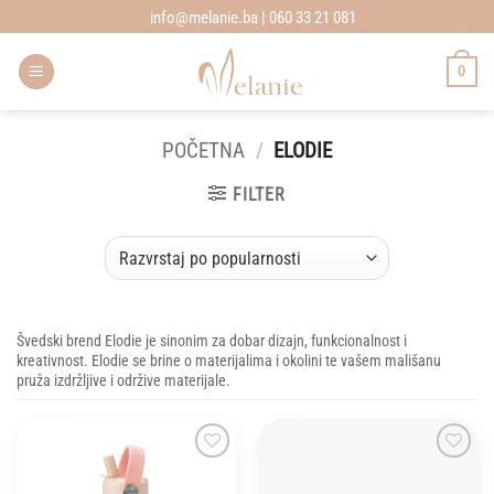
Skip
info@melanie.ba | 060 33 21 081
to
content
0
POČETNA
/
ELODIE
FILTER
Švedski brend Elodie je sinonim za dobar dizajn, funkcionalnost i
kreativnost. Elodie se brine o materijalima i okolini te vašem mališanu
pruža izdržljive i održive materijale.
Add to
Add to
wishlist
wishlist