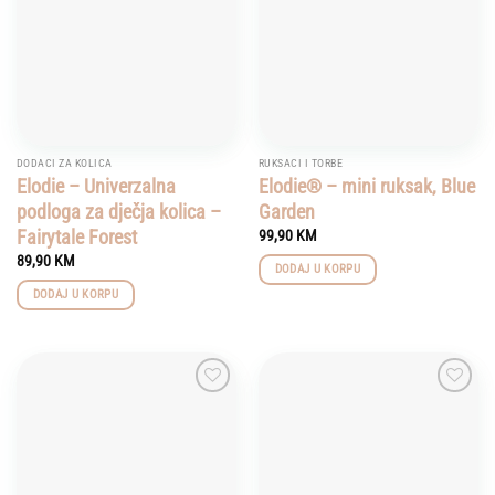
options
may
be
chosen
on
the
product
DODACI ZA KOLICA
RUKSACI I TORBE
page
Elodie – Univerzalna
Elodie® – mini ruksak, Blue
podloga za dječja kolica –
Garden
Fairytale Forest
99,90
KM
89,90
KM
DODAJ U KORPU
DODAJ U KORPU
Add to
Add to
wishlist
wishlist