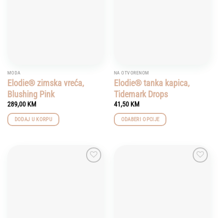
MODA
NA OTVORENOM
Elodie® zimska vreća,
Elodie® tanka kapica,
Blushing Pink
Tidemark Drops
289,00
KM
41,50
KM
DODAJ U KORPU
ODABERI OPCIJE
This
product
has
multiple
Add to
Add to
variants.
wishlist
wishlist
The
options
may
be