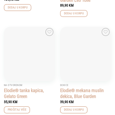
Garden Leo Toile
89,90
KM
DODAJ U KORPU
DODAJ U KORPU
Add to
Add to
wishlist
wishlist
NA OTVORENOM
DEKICE
Elodie® tanka kapica,
Elodie® mekana muslin
Gelato Green
dekica, Blue Garden
35,90
KM
39,90
KM
PROČITAJ VIŠE
DODAJ U KORPU