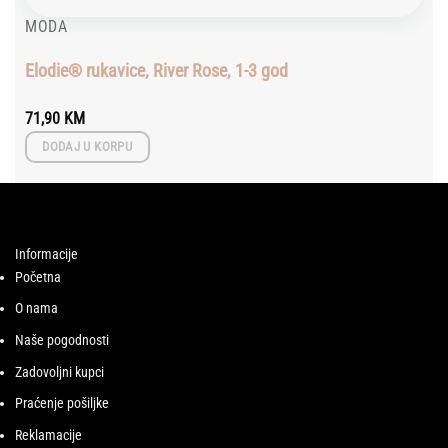
MODA
Elodie® rukavice, River Rose, 1-3 god
71,90
KM
DODAJ U KORPU
Informacije
Početna
O nama
Naše pogodnosti
Zadovoljni kupci
Praćenje pošiljke
Reklamacije