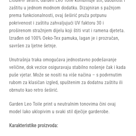
Elodie® šeširić Garden Leo Toile kombinuje stil, udobnost i
zaštitu u jednom modnom dodatku. Dizajniran s pažnjom
prema funkcionalnosti, ovaj šeširić pruža potpunu
pokrivenost i zaštitu zahvaljujući UV faktoru 30 i
proširenom stražnjem dijelu koji štiti vrat i ramena djeteta.
Izrađen od 100% Oeko-Tex pamuka, lagan je i prozračan,
savršen za ljetne šetnje.
Unutrašnja traka omogućava jednostavno podešavanje
veličine, dok vezice osiguravaju stabilno nošenje čak i kada
puše vjetar. Može se nositi na više načina – s podvrnutim
rubom za klasičan izgled, spuštenim za dodatnu zaštitu ili
obrnuto kao retro šeširić.
Garden Leo Toile print u neutralnim tonovima čini ovaj
model lako uklopivim u svaki stil dječije garderobe.
Karakteristike proizvoda: