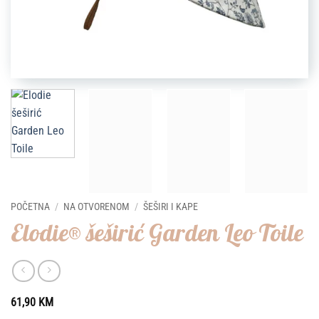
POČETNA
/
NA OTVORENOM
/
ŠEŠIRI I KAPE
Elodie® šeširić Garden Leo Toile
61,90
KM