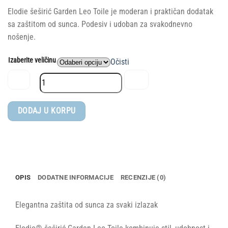
Elodie šeširić Garden Leo Toile je moderan i praktičan dodatak
sa zaštitom od sunca. Podesiv i udoban za svakodnevno
nošenje.
Izaberite veličinu
Očisti
Elodie®
DODAJ U KORPU
šeširić
Garden
Leo
Toile
količina
OPIS
DODATNE INFORMACIJE
RECENZIJE (0)
Elegantna zaštita od sunca za svaki izlazak