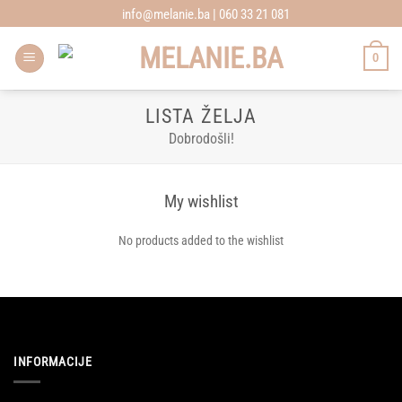
Skip
info@melanie.ba | 060 33 21 081
to
content
0
LISTA ŽELJA
Dobrodošli!
My wishlist
No products added to the wishlist
INFORMACIJE