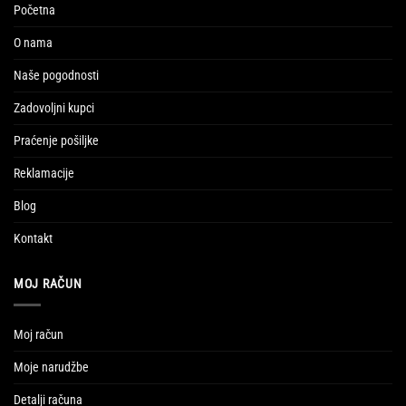
Početna
O nama
Naše pogodnosti
Zadovoljni kupci
Praćenje pošiljke
Reklamacije
Blog
Kontakt
MOJ RAČUN
Moj račun
Moje narudžbe
Detalji računa