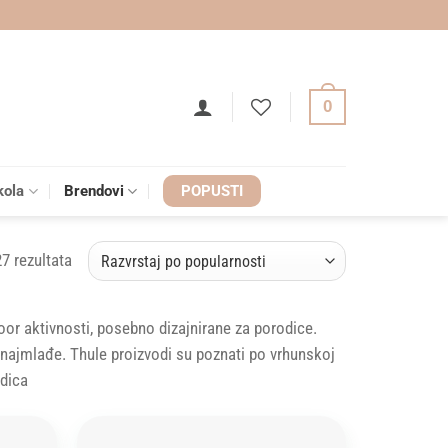
0
kola
Brendovi
POPUSTI
Sorted
27 rezultata
by
popularity
oor aktivnosti, posebno dizajnirane za porodice.
e najmlađe. Thule proizvodi su poznati po vrhunskoj
odica