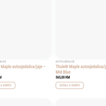
Add to
wishlist
ALICE
AUTOSJEDALICE
Maple autosjedalica/jaje –
Thule® Maple autosjedalica/j
Mid Blue
M
565,00
KM
 U KORPU
DODAJ U KORPU