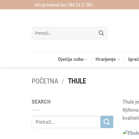
Skip
info@melanie.ba | 060 33 21 081
to
content
Pretraži:
Dječija soba
Hranjenje
Igra
POČETNA
/
THULE
SEARCH
Thule je
Njihova
kvalitet