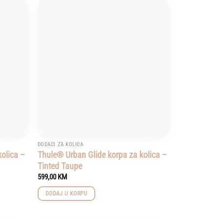
Add to
Add to
wishlist
wishlist
DODACI ZA KOLICA
kolica –
Thule® Urban Glide korpa za kolica –
Tinted Taupe
599,00
KM
DODAJ U KORPU