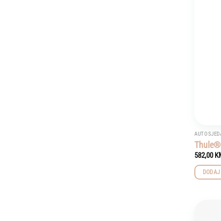
AUTOSJED
Thule® 
582,00
K
DODAJ