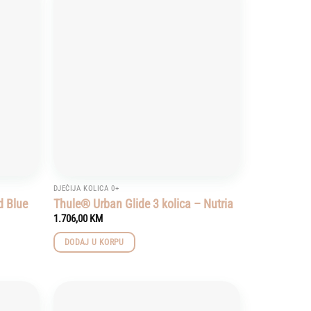
Add to
Add to
wishlist
wishlist
DJEČIJA KOLICA 0+
d Blue
Thule® Urban Glide 3 kolica – Nutria
1.706,00
KM
DODAJ U KORPU