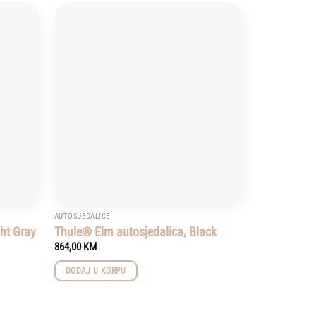
Add to
Add to
wishlist
wishlist
AUTOSJEDALICE
ght Gray
Thule® Elm autosjedalica, Black
864,00
KM
DODAJ U KORPU