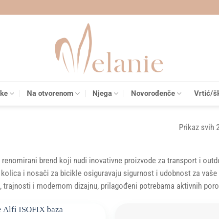
čke
Na otvorenom
Njega
Novorođenče
Vrtić/š
Prikaz svih 
 renomirani brend koji nudi inovativne proizvode za transport i outd
 kolica i nosači za bicikle osiguravaju sigurnost i udobnost za vaš
i, trajnosti i modernom dizajnu, prilagođeni potrebama aktivnih por