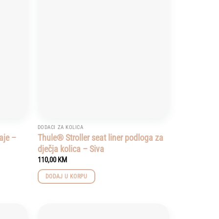
Add to
Add to
wishlist
wishlist
DODACI ZA KOLICA
aje –
Thule® Stroller seat liner podloga za
dječja kolica – Siva
110,00
KM
DODAJ U KORPU