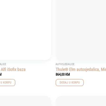
Add to
wishlist
ALICE
AUTOSJEDALICE
Alfi iSofix baza
Thule® Elm autosjedalica, Mi
M
864,00
KM
 U KORPU
DODAJ U KORPU