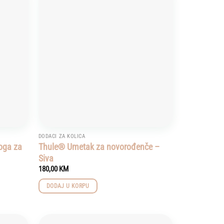
Add to
Add to
wishlist
wishlist
DODACI ZA KOLICA
loga za
Thule® Umetak za novorođenče –
Siva
180,00
KM
DODAJ U KORPU