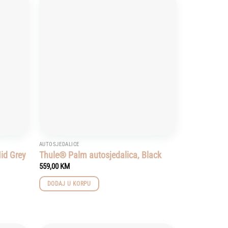
Add to
Add to
wishlist
wishlist
AUTOSJEDALICE
id Grey
Thule® Palm autosjedalica, Black
559,00
KM
DODAJ U KORPU