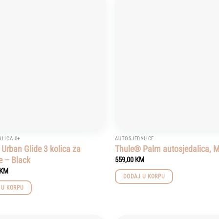
Add to
wishlist
OLICA 0+
AUTOSJEDALICE
Urban Glide 3 kolica za
Thule® Palm autosjedalica, M
e – Black
559,00
KM
KM
DODAJ U KORPU
 U KORPU