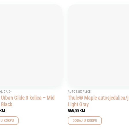
Add to
wishlist
OLICA 0+
AUTOSJEDALICE
Urban Glide 3 kolica – Mid
Thule® Maple autosjedalica/j
 Black
Light Gray
KM
565,00
KM
 U KORPU
DODAJ U KORPU