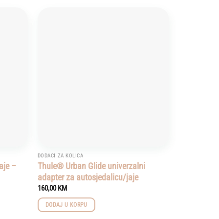
Add to
Add to
wishlist
wishlist
DODACI ZA KOLICA
aje –
Thule® Urban Glide univerzalni
adapter za autosjedalicu/jaje
160,00
KM
DODAJ U KORPU