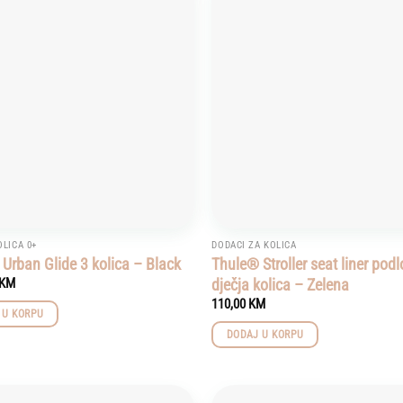
Add to
wishlist
OLICA 0+
DODACI ZA KOLICA
Urban Glide 3 kolica – Black
Thule® Stroller seat liner pod
dječja kolica – Zelena
KM
110,00
KM
 U KORPU
DODAJ U KORPU