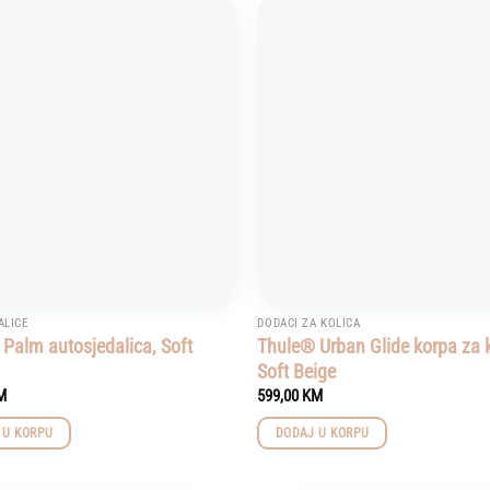
Add to
wishlist
ALICE
DODACI ZA KOLICA
Palm autosjedalica, Soft
Thule® Urban Glide korpa za 
Soft Beige
M
599,00
KM
 U KORPU
DODAJ U KORPU