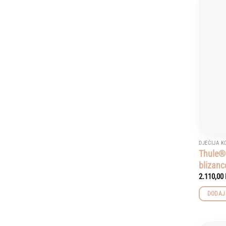
DJEČIJA K
Thule® 
blizanc
2.110,00
DODAJ