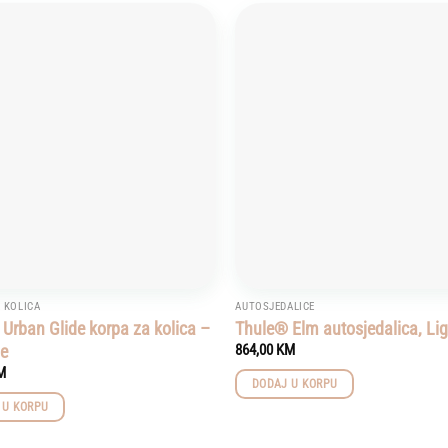
Add to
wishlist
 KOLICA
AUTOSJEDALICE
Urban Glide korpa za kolica –
Thule® Elm autosjedalica, Li
ue
864,00
KM
M
DODAJ U KORPU
 U KORPU