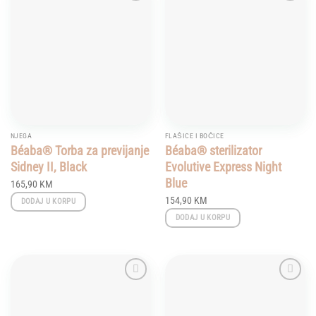
Add to
Add to
wishlist
wishlist
NJEGA
FLAŠICE I BOČICE
Béaba® Torba za previjanje
Béaba® sterilizator
Sidney II, Black
Evolutive Express Night
Blue
165,90
KM
154,90
KM
DODAJ U KORPU
DODAJ U KORPU
Add to
Add to
wishlist
wishlist