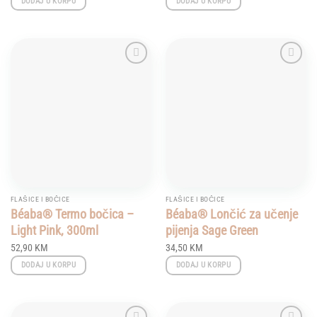
DODAJ U KORPU
DODAJ U KORPU
Add to
Add to
wishlist
wishlist
FLAŠICE I BOČICE
FLAŠICE I BOČICE
Béaba® Termo bočica –
Béaba® Lončić za učenje
Light Pink, 300ml
pijenja Sage Green
52,90
KM
34,50
KM
DODAJ U KORPU
DODAJ U KORPU