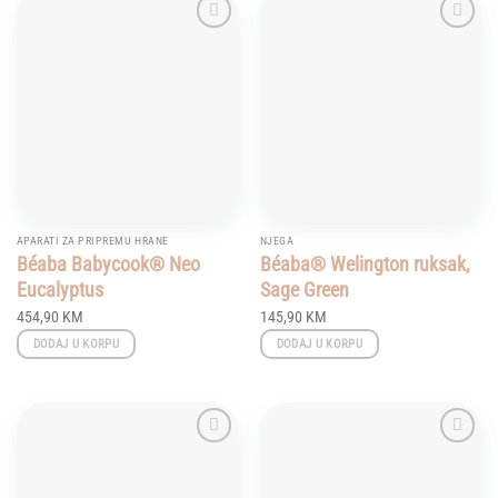
Add to
Add to
wishlist
wishlist
APARATI ZA PRIPREMU HRANE
NJEGA
Béaba Babycook® Neo
Béaba® Welington ruksak,
Eucalyptus
Sage Green
454,90
KM
145,90
KM
DODAJ U KORPU
DODAJ U KORPU
Add to
Add to
wishlist
wishlist