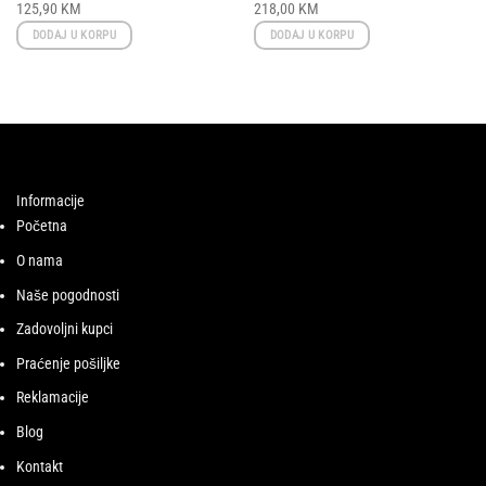
125,90
KM
218,00
KM
DODAJ U KORPU
DODAJ U KORPU
Informacije
Početna
O nama
Naše pogodnosti
Zadovoljni kupci
Praćenje pošiljke
Reklamacije
Blog
Kontakt