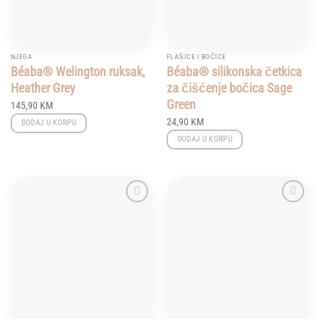
NJEGA
FLAŠICE I BOČICE
Béaba® Welington ruksak,
Béaba® silikonska četkica
Heather Grey
za čišćenje bočica Sage
Green
145,90
KM
24,90
KM
DODAJ U KORPU
DODAJ U KORPU
Add to
Add to
wishlist
wishlist