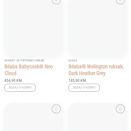
Add to
Add to
wishlist
wishlist
APARATI ZA PRIPREMU HRANE
NJEGA
Béaba Babycook® Neo
Béaba® Welington ruksak,
Cloud
Dark Heather Grey
454,90
KM
145,90
KM
DODAJ U KORPU
DODAJ U KORPU
Add to
Add to
wishlist
wishlist