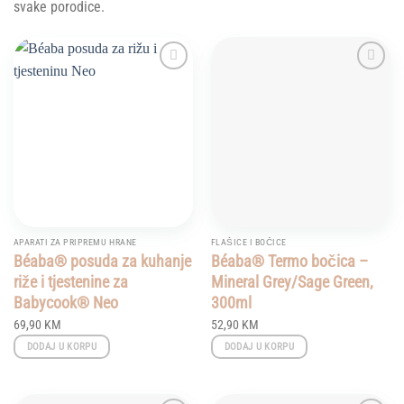
svake porodice.
Add to
Add to
wishlist
wishlist
APARATI ZA PRIPREMU HRANE
FLAŠICE I BOČICE
Béaba® posuda za kuhanje
Béaba® Termo bočica –
riže i tjestenine za
Mineral Grey/Sage Green,
Babycook® Neo
300ml
69,90
KM
52,90
KM
DODAJ U KORPU
DODAJ U KORPU