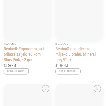
Add to
Add to
wishlist
wishlist
HRANJENJE
HRANJENJE
Béaba® Ergonomski set
Béaba® posudice za
pribora za jelo 10 kom –
mlijeko u prahu, Mineral
Blue/Pink, +2 god
grey/Pink
43,90
KM
21,90
KM
DODAJ U KORPU
DODAJ U KORPU
Add to
Add to
wishlist
wishlist