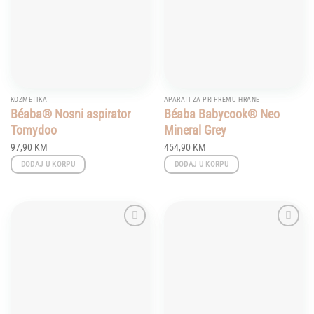
KOZMETIKA
APARATI ZA PRIPREMU HRANE
Béaba® Nosni aspirator
Béaba Babycook® Neo
Tomydoo
Mineral Grey
97,90
KM
454,90
KM
DODAJ U KORPU
DODAJ U KORPU
Add to
Add to
wishlist
wishlist