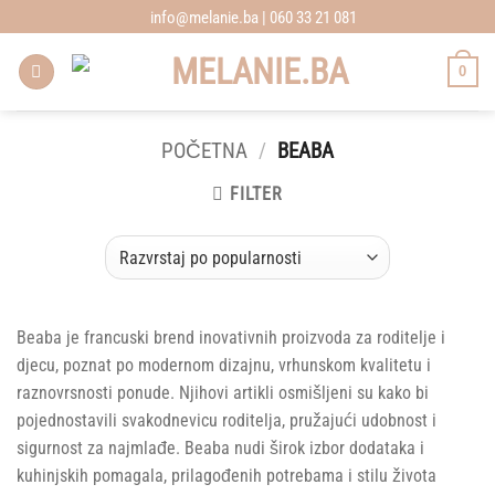
Skip
info@melanie.ba | 060 33 21 081
to
content
0
POČETNA
/
BEABA
FILTER
Beaba je francuski brend inovativnih proizvoda za roditelje i
djecu, poznat po modernom dizajnu, vrhunskom kvalitetu i
raznovrsnosti ponude. Njihovi artikli osmišljeni su kako bi
pojednostavili svakodnevicu roditelja, pružajući udobnost i
sigurnost za najmlađe. Beaba nudi širok izbor dodataka i
kuhinjskih pomagala, prilagođenih potrebama i stilu života