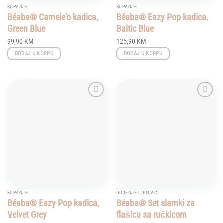
KUPANJE
KUPANJE
Béaba® Camele'o kadica,
Béaba® Eazy Pop kadica,
Green Blue
Baltic Blue
99,90
KM
125,90
KM
DODAJ U KORPU
DODAJ U KORPU
Add to
Add to
wishlist
wishlist
KUPANJE
DOJENJE I DODACI
Béaba® Eazy Pop kadica,
Béaba® Set slamki za
Velvet Grey
flašicu sa ručkicom