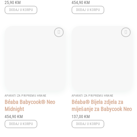
25,90
KM
454,90
KM
DODAJ U KORPU
DODAJ U KORPU
Add to
Add to
wishlist
wishlist
APARATI ZA PRIPREMU HRANE
APARATI ZA PRIPREMU HRANE
Béaba Babycook® Neo
Béaba® Bijela zdjela za
Midnight
miješanje za Babycook Neo
454,90
KM
137,00
KM
DODAJ U KORPU
DODAJ U KORPU