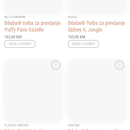
NA OTVORENOM
NJEGA
Béaba® torba za previjanje
Béaba® Torba za previjanje
Puffy Paris Gazelle
Sidney II, Jungle
162,90
KM
165,90
KM
DODAJ U KORPU
DODAJ U KORPU
Add to
Add to
wishlist
wishlist
FLAŠICE I BOČICE
IGRAČKE