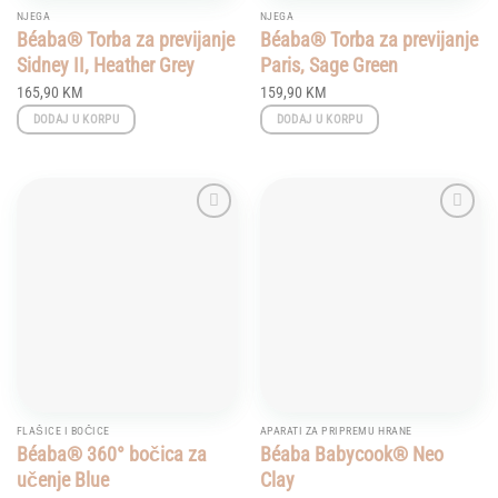
NJEGA
NJEGA
Béaba® Torba za previjanje
Béaba® Torba za previjanje
Sidney II, Heather Grey
Paris, Sage Green
165,90
KM
159,90
KM
DODAJ U KORPU
DODAJ U KORPU
Add to
Add to
wishlist
wishlist
FLAŠICE I BOČICE
APARATI ZA PRIPREMU HRANE
Béaba® 360° bočica za
Béaba Babycook® Neo
učenje Blue
Clay