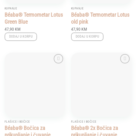
KUPANJE
KUPANJE
Béaba® Termometar Lotus
Béaba® Termometar Lotus
Green Blue
old pink
47,90
KM
47,90
KM
DODAJ U KORPU
DODAJ U KORPU
Add to
Add to
wishlist
wishlist
FLAŠICE I BOČICE
FLAŠICE I BOČICE
Béaba® Bočica za
Béaba® 2x Bočica za
prikupljanje i čuvanje
prikupljanje i čuvanje