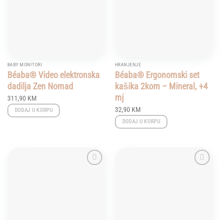
BABY MONITORI
HRANJENJE
Béaba® Video elektronska
Béaba® Ergonomski set
dadilja Zen Nomad
kašika 2kom – Mineral, +4
mj
311,90
KM
32,90
KM
DODAJ U KORPU
DODAJ U KORPU
Add to
Add to
wishlist
wishlist