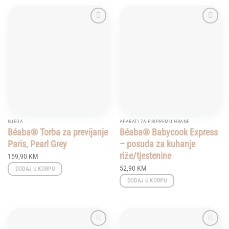
Add to
Add to
wishlist
wishlist
NJEGA
APARATI ZA PRIPREMU HRANE
Béaba® Torba za previjanje
Béaba® Babycook Express
Paris, Pearl Grey
– posuda za kuhanje
riže/tjestenine
159,90
KM
52,90
KM
DODAJ U KORPU
DODAJ U KORPU