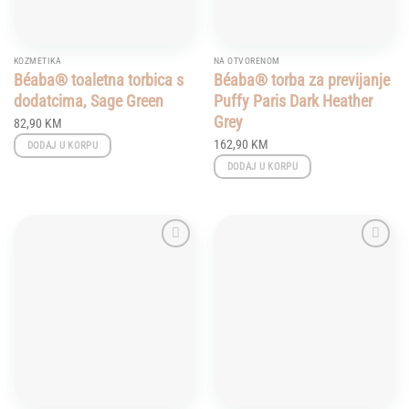
KOZMETIKA
NA OTVORENOM
Béaba® toaletna torbica s
Béaba® torba za previjanje
dodatcima, Sage Green
Puffy Paris Dark Heather
Grey
82,90
KM
162,90
KM
DODAJ U KORPU
DODAJ U KORPU
Add to
Add to
wishlist
wishlist