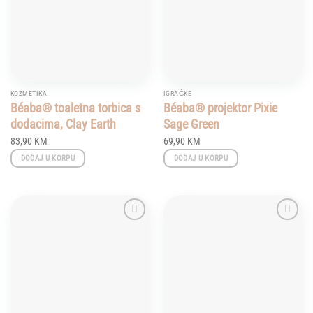
KOZMETIKA
IGRAČKE
Béaba® toaletna torbica s
Béaba® projektor Pixie
dodacima, Clay Earth
Sage Green
83,90
KM
69,90
KM
DODAJ U KORPU
DODAJ U KORPU
Add to
Add to
wishlist
wishlist