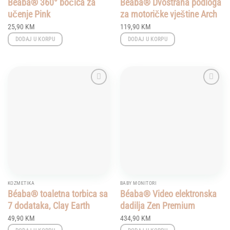
Béaba® 360° bočica za
Béaba® Dvostrana podloga
učenje Pink
za motoričke vještine Arch
25,90
KM
119,90
KM
DODAJ U KORPU
DODAJ U KORPU
Add to
Add to
wishlist
wishlist
KOZMETIKA
BABY MONITORI
Béaba® toaletna torbica sa
Béaba® Video elektronska
7 dodataka, Clay Earth
dadilja Zen Premium
49,90
KM
434,90
KM