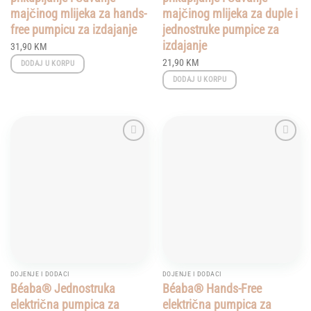
majčinog mlijeka za hands-
majčinog mlijeka za duple i
free pumpicu za izdajanje
jednostruke pumpice za
izdajanje
31,90
KM
21,90
KM
DODAJ U KORPU
DODAJ U KORPU
Add to
Add to
wishlist
wishlist
DOJENJE I DODACI
DOJENJE I DODACI
Béaba® Jednostruka
Béaba® Hands-Free
električna pumpica za
električna pumpica za