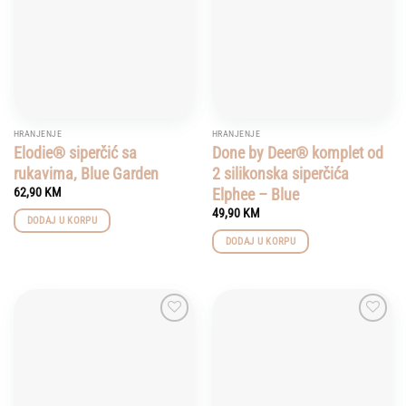
HRANJENJE
HRANJENJE
Elodie® siperčić sa
Done by Deer® komplet od
rukavima, Blue Garden
2 silikonska siperčića
Elphee – Blue
62,90
KM
49,90
KM
DODAJ U KORPU
DODAJ U KORPU
Add to
Add to
wishlist
wishlist