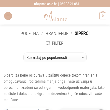
Skip
info@melanie.ba | 060 33 21 081
to
content
0
POČETNA
/
HRANJENJE
/
SIPERCI
FILTER
Siperci za bebe osiguravaju zaštitu odjeće tokom hranjenja,
omogućavajući roditeljima manje brige i više uživanja u
obrocima. Izrađeni su od sigurnih, vodootpornih materijala, lako
se čiste i dolaze u razigranim dezenima koji će oduševiti vaše
mališane.