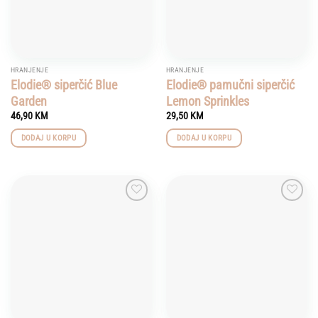
HRANJENJE
HRANJENJE
Elodie® siperčić Blue
Elodie® pamučni siperčić
Garden
Lemon Sprinkles
46,90
KM
29,50
KM
DODAJ U KORPU
DODAJ U KORPU
Add to
Add to
wishlist
wishlist