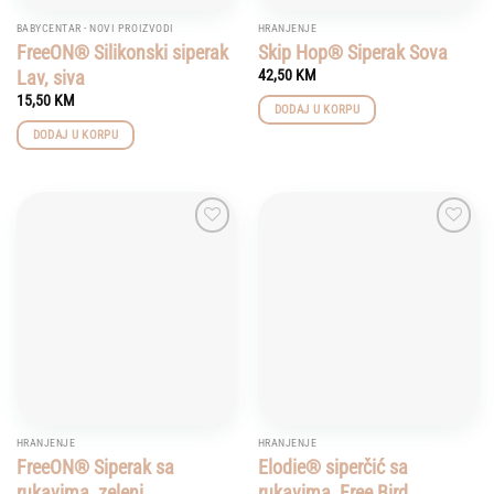
BABYCENTAR - NOVI PROIZVODI
HRANJENJE
FreeON® Silikonski siperak
Skip Hop® Siperak Sova
Lav, siva
42,50
KM
15,50
KM
DODAJ U KORPU
DODAJ U KORPU
Add to
Add to
wishlist
wishlist
HRANJENJE
HRANJENJE
FreeON® Siperak sa
Elodie® siperčić sa
rukavima, zeleni
rukavima, Free Bird