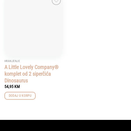
Add to
wishlist
HRANJENJE
A Little Lovely Company®
komplet od 2 siperčića
Dinosaurus
54,95
KM
DODAJ U KORPU