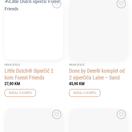
Add to
Add to
wishlist
wishlist
HRANJENJE
HRANJENJE
Little Dutch® Siperčić 2
Done by Deer® komplet od
kom Forest Friends
2 siperčića Lalee – Sand
27,90
KM
45,90
KM
DODAJ U KORPU
DODAJ U KORPU
Add to
Add to
wishlist
wishlist