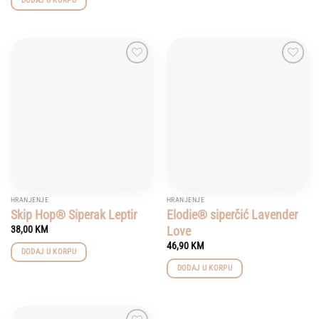
DODAJ U KORPU
Add to
Add to
wishlist
wishlist
HRANJENJE
HRANJENJE
Skip Hop® Siperak Leptir
Elodie® siperčić Lavender
Love
38,00
KM
46,90
KM
DODAJ U KORPU
DODAJ U KORPU