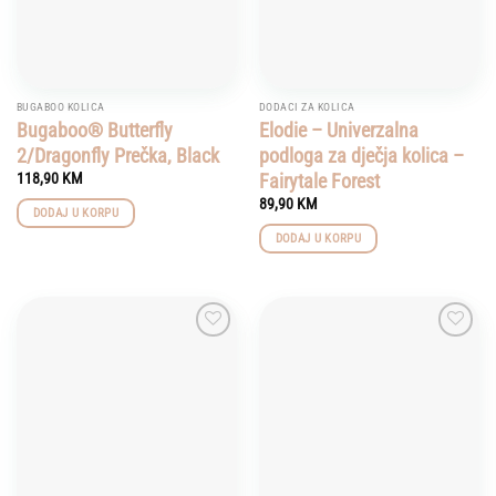
BUGABOO KOLICA
DODACI ZA KOLICA
Bugaboo® Butterfly
Elodie – Univerzalna
2/Dragonfly Prečka, Black
podloga za dječja kolica –
Fairytale Forest
118,90
KM
89,90
KM
DODAJ U KORPU
DODAJ U KORPU
Add to
Add to
wishlist
wishlist