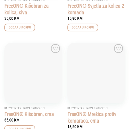
FreeON® Kišobran za
FreeON® Svjetla za kolica 2
kolica, siva
komada
35,00
KM
15,90
KM
DODAJ U KORPU
DODAJ U KORPU
Add to
Add to
wishlist
wishlist
BABYCENTAR - NOVI PROIZVODI
BABYCENTAR - NOVI PROIZVODI
FreeON® Kišobran, crna
FreeON® Mrežica protiv
komaraca, crna
35,00
KM
13,50
KM