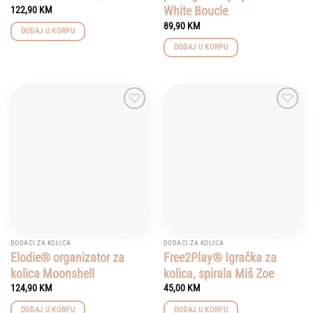
White Boucle
122,90
KM
89,90
KM
DODAJ U KORPU
DODAJ U KORPU
Add to
Add to
wishlist
wishlist
DODACI ZA KOLICA
DODACI ZA KOLICA
Elodie® organizator za
Free2Play® Igračka za
kolica Moonshell
kolica, spirala Miš Zoe
124,90
KM
45,00
KM
DODAJ U KORPU
DODAJ U KORPU