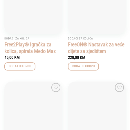
DODACI ZA KOLICA
DODACI ZA KOLICA
Free2Play® Igračka za
FreeON® Nastavak za veće
kolica, spirala Medo Max
dijete sa sjedištem
45,00
KM
228,00
KM
DODAJ U KORPU
DODAJ U KORPU
Add to
Add to
wishlist
wishlist