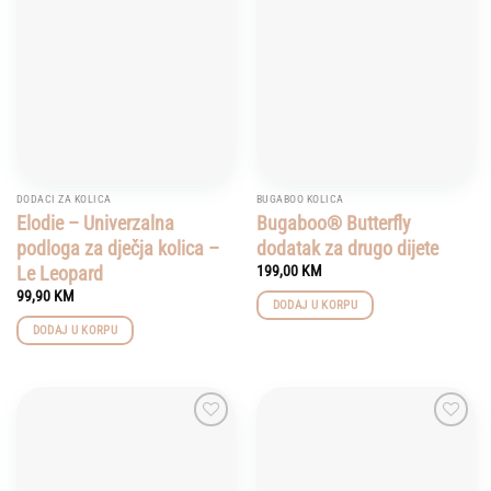
Add to
Add to
wishlist
wishlist
DODACI ZA KOLICA
BUGABOO KOLICA
Elodie – Univerzalna
Bugaboo® Butterfly
podloga za dječja kolica –
dodatak za drugo dijete
Le Leopard
199,00
KM
99,90
KM
DODAJ U KORPU
DODAJ U KORPU
Add to
Add to
wishlist
wishlist