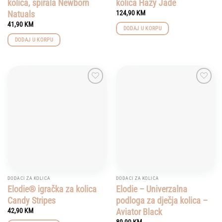
kolica, spirala Newborn
kolica Hazy Jade
Natuals
124,90
KM
41,90
KM
DODAJ U KORPU
DODAJ U KORPU
Add to
Add to
wishlist
wishlist
DODACI ZA KOLICA
DODACI ZA KOLICA
Elodie® igračka za kolica
Elodie – Univerzalna
Candy Stripes
podloga za dječja kolica –
Aviator Black
42,90
KM
89,90
KM