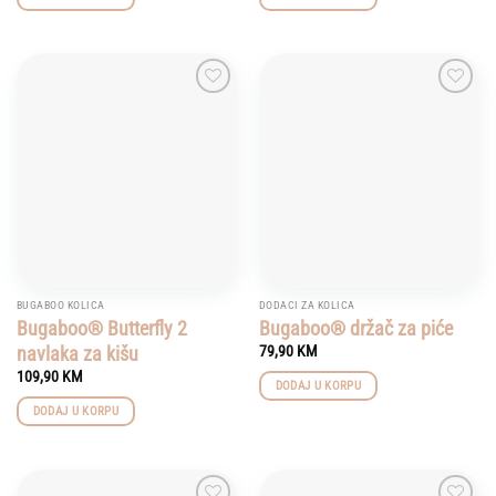
Add to
Add to
wishlist
wishlist
BUGABOO KOLICA
DODACI ZA KOLICA
Bugaboo® Butterfly 2
Bugaboo® držač za piće
navlaka za kišu
79,90
KM
109,90
KM
DODAJ U KORPU
DODAJ U KORPU