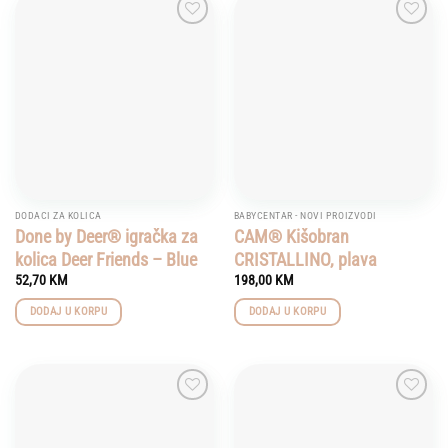
Add to
Add to
wishlist
wishlist
DODACI ZA KOLICA
BABYCENTAR - NOVI PROIZVODI
Done by Deer® igračka za
CAM® Kišobran
kolica Deer Friends – Blue
CRISTALLINO, plava
52,70
KM
198,00
KM
DODAJ U KORPU
DODAJ U KORPU
Add to
Add to
wishlist
wishlist