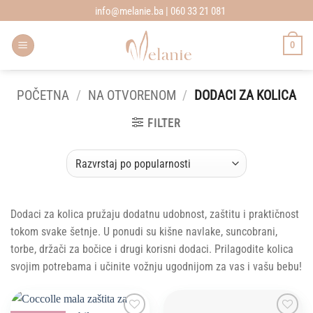
Skip
info@melanie.ba | 060 33 21 081
to
content
0
POČETNA
/
NA OTVORENOM
/
DODACI ZA KOLICA
FILTER
Dodaci za kolica pružaju dodatnu udobnost, zaštitu i praktičnost
tokom svake šetnje. U ponudi su kišne navlake, suncobrani,
torbe, držači za bočice i drugi korisni dodaci. Prilagodite kolica
svojim potrebama i učinite vožnju ugodnijom za vas i vašu bebu!