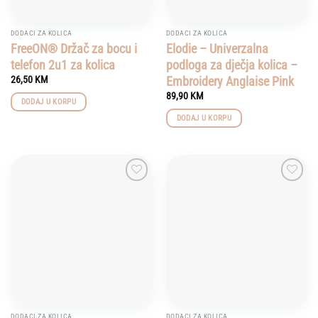
DODACI ZA KOLICA
DODACI ZA KOLICA
FreeON® Držač za bocu i
Elodie – Univerzalna
telefon 2u1 za kolica
podloga za dječja kolica –
Embroidery Anglaise Pink
26,50
KM
89,90
KM
DODAJ U KORPU
DODAJ U KORPU
Add to
Add to
wishlist
wishlist
DODACI ZA KOLICA
DODACI ZA KOLICA