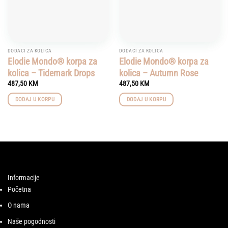
DODACI ZA KOLICA
DODACI ZA KOLICA
Elodie Mondo® korpa za
Elodie Mondo® korpa za
kolica – Tidemark Drops
kolica – Autumn Rose
487,50
KM
487,50
KM
DODAJ U KORPU
DODAJ U KORPU
Informacije
Početna
O nama
Naše pogodnosti