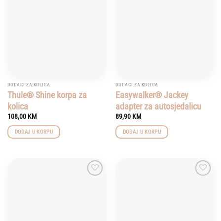
wishlist
wishlist
DODACI ZA KOLICA
DODACI ZA KOLICA
Thule® Shine korpa za
Easywalker® Jackey
kolica
adapter za autosjedalicu
108,00
KM
89,90
KM
DODAJ U KORPU
DODAJ U KORPU
Add to
Add to
wishlist
wishlist