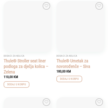
Add to
Add to
wishlist
wishlist
DODACI ZA KOLICA
DODACI ZA KOLICA
Thule® Stroller seat liner
Thule® Umetak za
podloga za dječja kolica –
novorođenče – Siva
Zelena
180,00
KM
110,00
KM
DODAJ U KORPU
DODAJ U KORPU