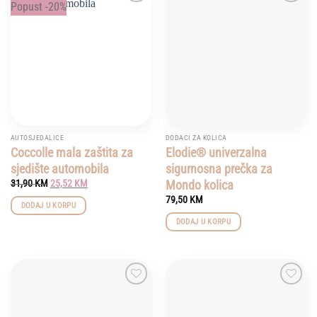
Popust -20%
Add to
Add to
wishlist
wishlist
AUTOSJEDALICE
DODACI ZA KOLICA
Coccolle mala zaštita za
Elodie® univerzalna
sjedište automobila
sigurnosna prečka za
Original
Current
Mondo kolica
31,90
KM
25,52
KM
price
price
79,50
KM
was:
is:
DODAJ U KORPU
31,90 KM.
25,52 KM.
DODAJ U KORPU
Add to
Add to
wishlist
wishlist