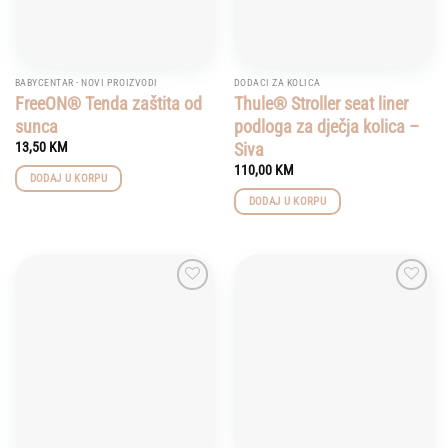
BABYCENTAR - NOVI PROIZVODI
DODACI ZA KOLICA
FreeON® Tenda zaštita od
Thule® Stroller seat liner
sunca
podloga za dječja kolica –
Siva
13,50
KM
110,00
KM
DODAJ U KORPU
DODAJ U KORPU
Add to
Add to
wishlist
wishlist