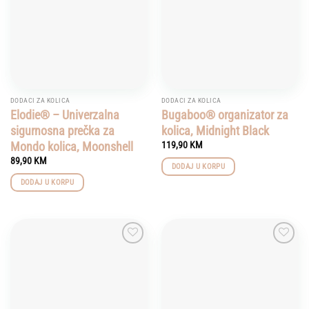
DODACI ZA KOLICA
DODACI ZA KOLICA
Elodie® – Univerzalna
Bugaboo® organizator za
sigurnosna prečka za
kolica, Midnight Black
Mondo kolica, Moonshell
119,90
KM
89,90
KM
DODAJ U KORPU
DODAJ U KORPU
Add to
Add to
wishlist
wishlist