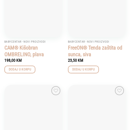
BABYCENTAR - NOVI PROIZVODI
BABYCENTAR - NOVI PROIZVODI
CAM® Kišobran
FreeON® Tenda zaštita od
OMBRELINO, plava
sunca, siva
198,00
KM
23,50
KM
DODAJ U KORPU
DODAJ U KORPU
Add to
Add to
wishlist
wishlist