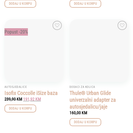
DODAJ U KORPU
DODAJ U KORPU
Popust -20%
Add to
Add to
wishlist
wishlist
AUTOSJEDALICE
DODACI ZA KOLICA
Isofix Coccolle iSize baza
Thule® Urban Glide
Original
Current
univerzalni adapter za
239,90
KM
191,92
KM
price
price
autosjedalicu/jaje
was:
is:
DODAJ U KORPU
239,90 KM.
191,92 KM.
160,00
KM
DODAJ U KORPU