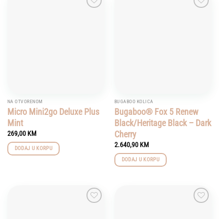
Add to
Add to
wishlist
wishlist
NA OTVORENOM
BUGABOO KOLICA
Micro Mini2go Deluxe Plus
Bugaboo® Fox 5 Renew
Mint
Black/Heritage Black – Dark
Cherry
269,00
KM
2.640,90
KM
DODAJ U KORPU
DODAJ U KORPU
Add to
Add to
wishlist
wishlist