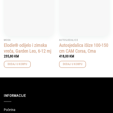
MODA
AUTOSJEDALICE
Elodie® odijelo i zimska
Autosjedalica iSize 100-150
vreća, Garden Leo, 6-12 mj
cm CAM Corsa, Crna
235,80
KM
418,00
KM
DODAJ U KORPU
DODAJ U KORPU
INFORMACIJE
Početna