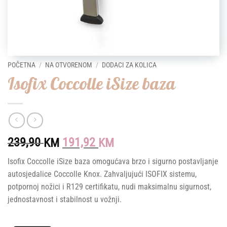
POČETNA
/
NA OTVORENOM
/
DODACI ZA KOLICA
Isofix Coccolle iSize baza
Original
Current
239,90
191,92
KM
KM
price
price
Isofix Coccolle iSize baza omogućava brzo i sigurno postavljanje
was:
is:
autosjedalice Coccolle Knox. Zahvaljujući ISOFIX sistemu,
239,90 KM.
191,92 KM.
potpornoj nožici i R129 certifikatu, nudi maksimalnu sigurnost,
jednostavnost i stabilnost u vožnji.