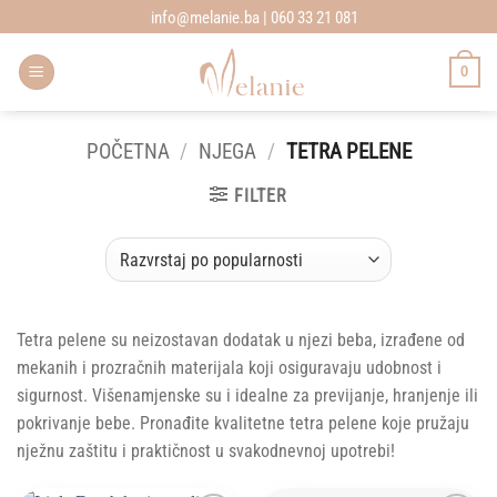
Skip
info@melanie.ba | 060 33 21 081
to
content
0
POČETNA
/
NJEGA
/
TETRA PELENE
FILTER
Tetra pelene su neizostavan dodatak u njezi beba, izrađene od
mekanih i prozračnih materijala koji osiguravaju udobnost i
sigurnost. Višenamjenske su i idealne za previjanje, hranjenje ili
pokrivanje bebe. Pronađite kvalitetne tetra pelene koje pružaju
nježnu zaštitu i praktičnost u svakodnevnoj upotrebi!