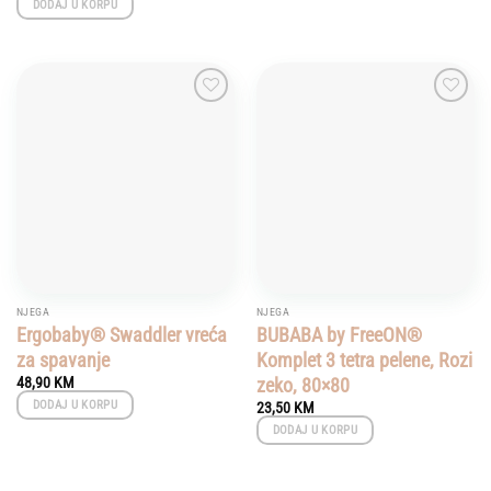
DODAJ U KORPU
Add to
Add to
wishlist
wishlist
NJEGA
NJEGA
Ergobaby® Swaddler vreća
BUBABA by FreeON®
za spavanje
Komplet 3 tetra pelene, Rozi
zeko, 80×80
48,90
KM
DODAJ U KORPU
23,50
KM
DODAJ U KORPU