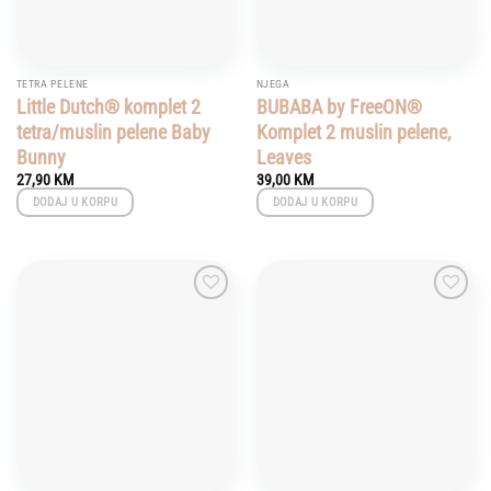
TETRA PELENE
NJEGA
Little Dutch® komplet 2
BUBABA by FreeON®
tetra/muslin pelene Baby
Komplet 2 muslin pelene,
Bunny
Leaves
27,90
KM
39,00
KM
DODAJ U KORPU
DODAJ U KORPU
Add to
Add to
wishlist
wishlist