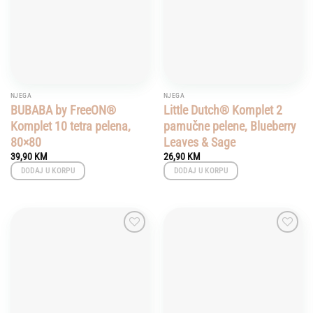
NJEGA
NJEGA
BUBABA by FreeON®
Little Dutch® Komplet 2
Komplet 10 tetra pelena,
pamučne pelene, Blueberry
80×80
Leaves & Sage
39,90
KM
26,90
KM
DODAJ U KORPU
DODAJ U KORPU
Add to
Add to
wishlist
wishlist