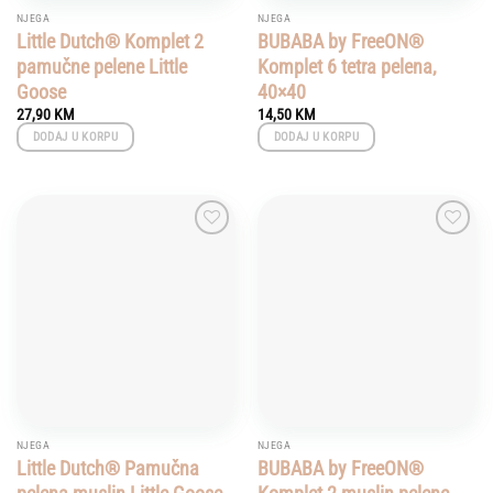
NJEGA
NJEGA
Little Dutch® Komplet 2
BUBABA by FreeON®
pamučne pelene Little
Komplet 6 tetra pelena,
Goose
40×40
27,90
KM
14,50
KM
DODAJ U KORPU
DODAJ U KORPU
Add to
Add to
wishlist
wishlist
NJEGA
NJEGA
Little Dutch® Pamučna
BUBABA by FreeON®