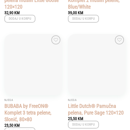
pelena muslin Little Goose
Komplet 2 muslin pelene,
120×120
Blue/White
32,90
KM
39,00
KM
DODAJ U KORPU
DODAJ U KORPU
Add to
Add to
wishlist
wishlist
NJEGA
NJEGA
BUBABA by FreeON®
Little Dutch® Pamučna
Komplet 3 tetra pelene,
pelena, Pure Sage 120×120
Slonić, 80×80
25,50
KM
DODAJ U KORPU
23,50
KM