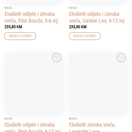
MODA
MODA
Elodie® odijelo i zimska
Elodie® odijelo i zimska
vreća, Pink Boucle, 0-6 mj
vreća, Garden Leo, 6-12 mj
235,80
KM
235,80
KM
DODAJ U KORPU
DODAJ U KORPU
Add to
Add to
wishlist
wishlist
MODA
MODA
Elodie® odijelo i zimska
Elodie® zimska vreća,
vreća, Pink Boucle, 6-12 mj
Lavender Love