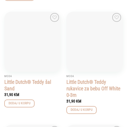
Add to
Add to
wishlist
wishlist
MODA
MODA
Little Dutch® Teddy šal
Little Dutch® Teddy
Sand
rukavice za bebu Off White
0-3m
31,90
KM
31,90
KM
DODAJ U KORPU
DODAJ U KORPU