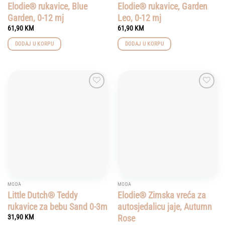
Elodie® rukavice, Blue
Elodie® rukavice, Garden
Garden, 0-12 mj
Leo, 0-12 mj
61,90
KM
61,90
KM
DODAJ U KORPU
DODAJ U KORPU
Add to
Add to
wishlist
wishlist
MODA
MODA
Little Dutch® Teddy
Elodie® Zimska vreća za
rukavice za bebu Sand 0-3m
autosjedalicu jaje, Autumn
Rose
31,90
KM