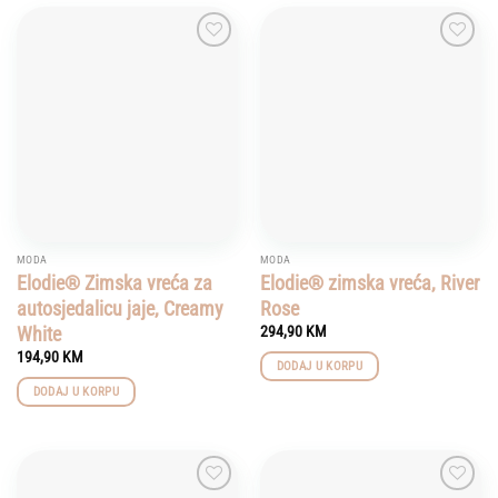
Add to
Add to
wishlist
wishlist
MODA
MODA
Elodie® Zimska vreća za
Elodie® zimska vreća, River
autosjedalicu jaje, Creamy
Rose
White
294,90
KM
194,90
KM
DODAJ U KORPU
DODAJ U KORPU