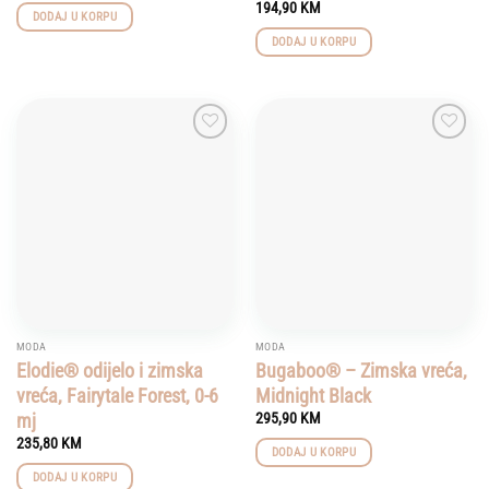
194,90
KM
DODAJ U KORPU
DODAJ U KORPU
Add to
Add to
wishlist
wishlist
MODA
MODA
Elodie® odijelo i zimska
Bugaboo® – Zimska vreća,
vreća, Fairytale Forest, 0-6
Midnight Black
mj
295,90
KM
235,80
KM
DODAJ U KORPU
DODAJ U KORPU