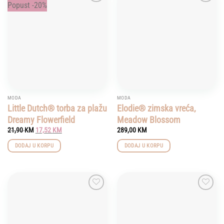
Popust -20%
Add to
Add to
wishlist
wishlist
MODA
MODA
Little Dutch® torba za plažu
Elodie® zimska vreća,
Dreamy Flowerfield
Meadow Blossom
Original
Current
21,90
KM
17,52
KM
289,00
KM
price
price
was:
is:
DODAJ U KORPU
DODAJ U KORPU
21,90 KM.
17,52 KM.
Add to
Add to
wishlist
wishlist