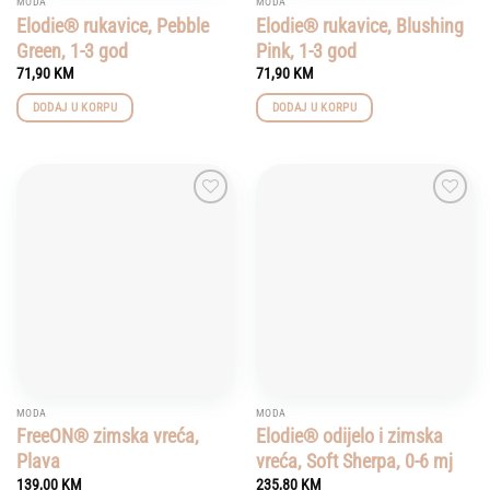
MODA
MODA
Elodie® rukavice, Pebble
Elodie® rukavice, Blushing
Green, 1-3 god
Pink, 1-3 god
71,90
KM
71,90
KM
DODAJ U KORPU
DODAJ U KORPU
Add to
Add to
wishlist
wishlist
MODA
MODA
FreeON® zimska vreća,
Elodie® odijelo i zimska
Plava
vreća, Soft Sherpa, 0-6 mj
139,00
KM
235,80
KM