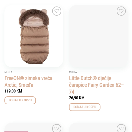
Add to
Add to
wishlist
wishlist
MODA
MODA
FreeON® zimska vreća
Little Dutch® dječije
Arctic, Smeđa
čarapice Fairy Garden 62–
74
119,00
KM
26,90
KM
DODAJ U KORPU
DODAJ U KORPU