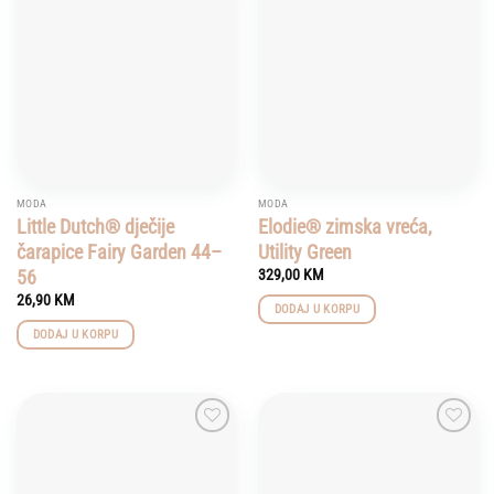
Add to
Add to
wishlist
wishlist
MODA
MODA
Little Dutch® dječije
Elodie® zimska vreća,
čarapice Fairy Garden 44–
Utility Green
56
329,00
KM
26,90
KM
DODAJ U KORPU
DODAJ U KORPU
Add to
Add to
wishlist
wishlist