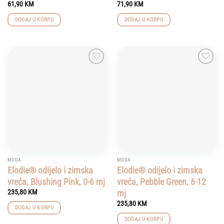
61,90
KM
71,90
KM
DODAJ U KORPU
DODAJ U KORPU
Add to
Add to
wishlist
wishlist
MODA
MODA
Elodie® odijelo i zimska
Elodie® odijelo i zimska
vreća, Blushing Pink, 0-6 mj
vreća, Pebble Green, 6-12
mj
235,80
KM
235,80
KM
DODAJ U KORPU
DODAJ U KORPU