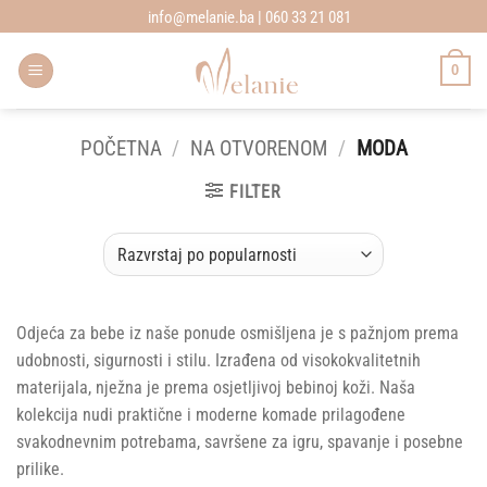
Skip
info@melanie.ba | 060 33 21 081
to
content
0
POČETNA
/
NA OTVORENOM
/
MODA
FILTER
Odjeća za bebe iz naše ponude osmišljena je s pažnjom prema
udobnosti, sigurnosti i stilu. Izrađena od visokokvalitetnih
materijala, nježna je prema osjetljivoj bebinoj koži. Naša
kolekcija nudi praktične i moderne komade prilagođene
svakodnevnim potrebama, savršene za igru, spavanje i posebne
prilike.