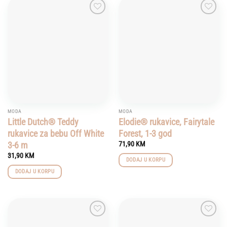
Add to
Add to
wishlist
wishlist
MODA
MODA
Little Dutch® Teddy
Elodie® rukavice, Fairytale
rukavice za bebu Off White
Forest, 1-3 god
3-6 m
71,90
KM
31,90
KM
DODAJ U KORPU
DODAJ U KORPU
Add to
Add to