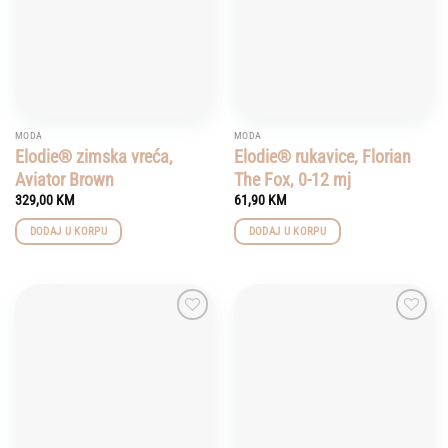
MODA
MODA
Elodie® zimska vreća,
Elodie® rukavice, Florian
Aviator Brown
The Fox, 0-12 mj
329,00
KM
61,90
KM
DODAJ U KORPU
DODAJ U KORPU
Add to
Add to
wishlist
wishlist