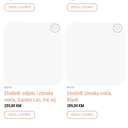
DODAJ U KORPU
DODAJ U KORPU
Add to
Add to
wishlist
wishlist
MODA
MODA
Elodie® odijelo i zimska
Elodie® zimska vreća,
vreća, Garden Leo, 0-6 mj
Black
235,80
KM
289,00
KM
DODAJ U KORPU
DODAJ U KORPU