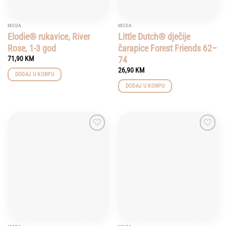
MODA
MODA
Elodie® rukavice, River
Little Dutch® dječije
Rose, 1-3 god
čarapice Forest Friends 62–
74
71,90
KM
26,90
KM
DODAJ U KORPU
DODAJ U KORPU
Add to
Add to
wishlist
wishlist