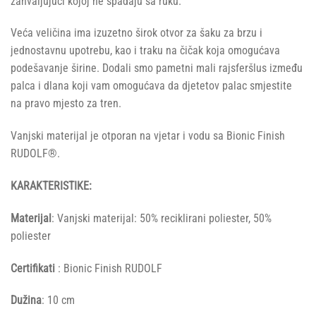
zahvaljujući kojoj ne spadaju sa ruku.
Veća veličina ima izuzetno širok otvor za šaku za brzu i
jednostavnu upotrebu, kao i traku na čičak koja omogućava
podešavanje širine. Dodali smo pametni mali rajsferšlus između
palca i dlana koji vam omogućava da djetetov palac smjestite
na pravo mjesto za tren.
Vanjski materijal je otporan na vjetar i vodu sa Bionic Finish
RUDOLF®.
KARAKTERISTIKE:
Materijal
: Vanjski materijal: 50% reciklirani poliester, 50%
poliester
Certifikati
: Bionic Finish RUDOLF
Dužina
: 10 cm