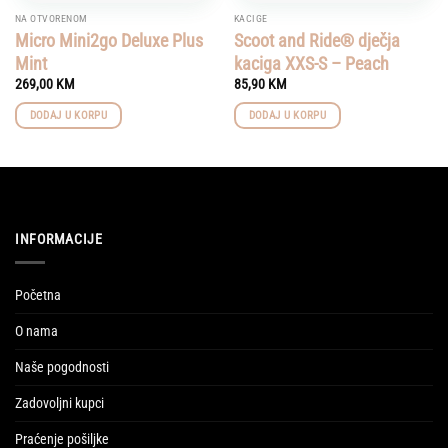
NA OTVORENOM
KACIGE
Micro Mini2go Deluxe Plus
Scoot and Ride® dječja
Mint
kaciga XXS-S – Peach
269,00
KM
85,90
KM
DODAJ U KORPU
DODAJ U KORPU
INFORMACIJE
Početna
O nama
Naše pogodnosti
Zadovoljni kupci
Praćenje pošiljke