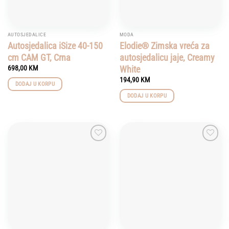
AUTOSJEDALICE
MODA
Autosjedalica iSize 40-150
Elodie® Zimska vreća za
cm CAM GT, Crna
autosjedalicu jaje, Creamy
White
698,00
KM
194,90
KM
DODAJ U KORPU
DODAJ U KORPU
Add to
Add to
wishlist
wishlist