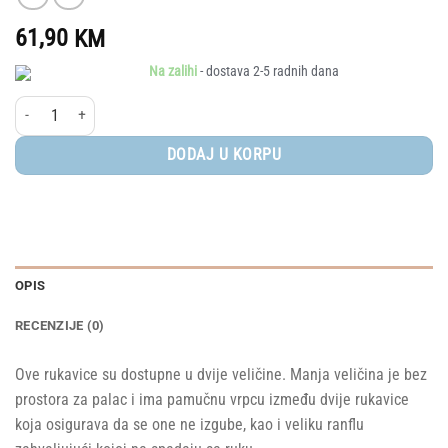
61,90
KM
Na zalihi
- dostava 2-5 radnih dana
Elodie® rukavice, Pebble Green, 0-12 mj količina
DODAJ U KORPU
OPIS
RECENZIJE (0)
Ove rukavice su dostupne u dvije veličine. Manja veličina je bez
prostora za palac i ima pamučnu vrpcu između dvije rukavice
koja osigurava da se one ne izgube, kao i veliku ranflu