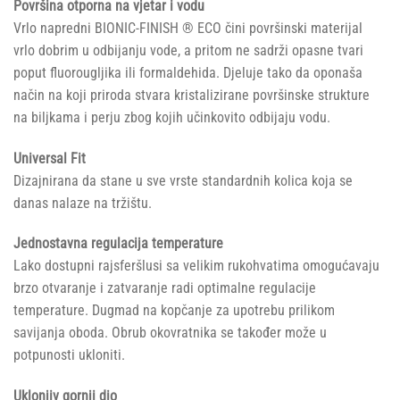
Površina otporna na vjetar i vodu
Vrlo napredni BIONIC-FINISH ® ECO čini površinski materijal
vrlo dobrim u odbijanju vode, a pritom ne sadrži opasne tvari
poput fluorougljika ili formaldehida. Djeluje tako da oponaša
način na koji priroda stvara kristalizirane površinske strukture
na biljkama i perju zbog kojih učinkovito odbijaju vodu.
Universal Fit
Dizajnirana da stane u sve vrste standardnih kolica koja se
danas nalaze na tržištu.
Jednostavna regulacija temperature
Lako dostupni rajsferšlusi sa velikim rukohvatima omogućavaju
brzo otvaranje i zatvaranje radi optimalne regulacije
temperature. Dugmad na kopčanje za upotrebu prilikom
savijanja oboda. Obrub okovratnika se također može u
potpunosti ukloniti.
Uklonjiv gornji dio