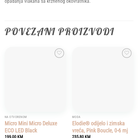
opadanja vlakana sa krznenog okovratnika.
POVEZANI PROIZVODI
Add to
Add to
wishlist
wishlist
NA OTVORENOM
MODA
Micro Mini Micro Deluxe
Elodie® odijelo i zimska
ECO LED Black
vreća, Pink Boucle, 0-6 mj
199,00
KM
235,80
KM