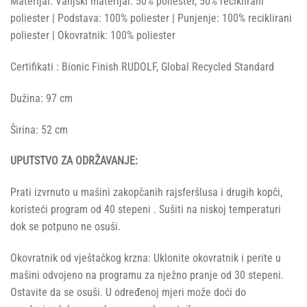
Materijal: Vanjski materijal: 50% poliester, 50% reciklirani
poliester | Podstava: 100% poliester | Punjenje: 100% reciklirani
poliester | Okovratnik: 100% poliester
Certifikati : Bionic Finish RUDOLF, Global Recycled Standard
Dužina: 97 cm
Širina: 52 cm
UPUTSTVO ZA ODRŽAVANJE:
Prati izvrnuto u mašini zakopčanih rajsferšlusa i drugih kopči,
koristeći program od 40 stepeni . Sušiti na niskoj temperaturi
dok se potpuno ne osuši.
Okovratnik od vještačkog krzna: Uklonite okovratnik i perite u
mašini odvojeno na programu za nježno pranje od 30 stepeni.
Ostavite da se osuši. U određenoj mjeri može doći do