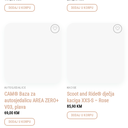
DODAJ U KORPU
DODAJ U KORPU
Add to
Add to
wishlist
wishlist
AUTOSJEDALICE
KACIGE
CAM® Baza za
Scoot and Ride® dječja
autosjedalicu AREA ZERO+
kaciga XXS-S – Rose
V03, plava
85,90
KM
69,00
KM
DODAJ U KORPU
DODAJ U KORPU