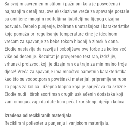
Sa svojim savremenim stilom i pažnjom koja je posvećena i
najmanjim detaljima, ove ekskluzivne vreće za spavanje postale
su omiljene mnogim roditeljima ljubiteljima lijepog dizajna
posvuda. Debelo punjenje, izolirana unutrašnjost i karakteristike
koje pomažu pri regulisanju temperature čine je idealnom
vrećom za spavanje za bebe tokom hladnijih zimskih dana.
Elodie nastavlja da razvija i poboljšava ove torbe za kolica već
više od decenije. Rezultat je provjereno testiran, izdržljiv,
vrhunski proizvod, koji je dizajniran da traje za minimalno troje
djece! Vreća za spavanje ima mnoštvo pametnih karakteristika
kao što su vodootporan površinski materijal, pripremljene rupe
za pojas za kolica i džepna klapna koja je sprječava da sklizne.
Elodie nudi i širok asortiman drugih usklađenih dodataka koji
vam omogućavaju da date lični pečat korištenju dječjih kolica.
Izrađena od recikliranih materijala
Reciklirani poliester u punjenju i vanjskom materijalu.