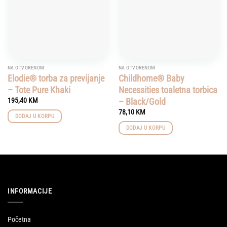
NA OTVORENOM
NA OTVORENOM
Elodie® torba za previjanje
Childhome® Baby
– Tote Pure Khaki
Necessities toaletna torbica
– Black/Gold
195,40
KM
78,10
KM
DODAJ U KORPU
DODAJ U KORPU
INFORMACIJE
Početna