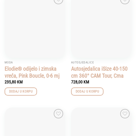
Add to
Add to
wishlist
wishlist
MODA
AUTOSJEDALICE
Elodie® odijelo i zimska
Autosjedalica iSize 40-150
vreća, Pink Boucle, 0-6 mj
cm 360° CAM Tour, Crna
235,80
KM
728,00
KM
DODAJ U KORPU
DODAJ U KORPU
Add to
Add to
wishlist
wishlist