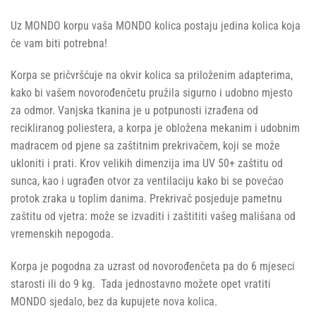
Uz MONDO korpu vaša MONDO kolica postaju jedina kolica koja
će vam biti potrebna!
Korpa se pričvršćuje na okvir kolica sa priloženim adapterima,
kako bi vašem novorođenčetu pružila sigurno i udobno mjesto
za odmor. Vanjska tkanina je u potpunosti izrađena od
recikliranog poliestera, a korpa je obložena mekanim i udobnim
madracem od pjene sa zaštitnim prekrivačem, koji se može
ukloniti i prati. Krov velikih dimenzija ima UV 50+ zaštitu od
sunca, kao i ugrađen otvor za ventilaciju kako bi se povećao
protok zraka u toplim danima. Prekrivač posjeduje pametnu
zaštitu od vjetra: može se izvaditi i zaštititi vašeg mališana od
vremenskih nepogoda.
Korpa je pogodna za uzrast od novorođenčeta pa do 6 mjeseci
starosti ili do 9 kg. Tada jednostavno možete opet vratiti
MONDO sjedalo, bez da kupujete nova kolica.