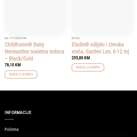
NA OTVORENOM
MODA
Childhome® Baby
Elodie® odijelo i zimska
Necessities toaletna torbica
vreća, Garden Leo, 6-12 mj
– Black/Gold
235,80
KM
78,10
KM
DODAJ U KORPU
DODAJ U KORPU
INFORMACIJE
Početna