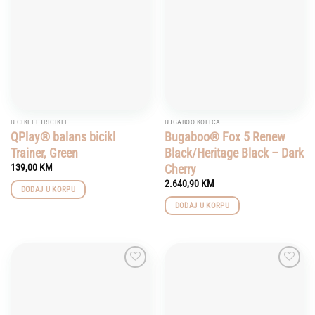
wishlist
wishlist
BICIKLI I TRICIKLI
BUGABOO KOLICA
QPlay® balans bicikl
Bugaboo® Fox 5 Renew
Trainer, Green
Black/Heritage Black – Dark
Cherry
139,00
KM
2.640,90
KM
DODAJ U KORPU
DODAJ U KORPU
Add to
Add to
wishlist
wishlist