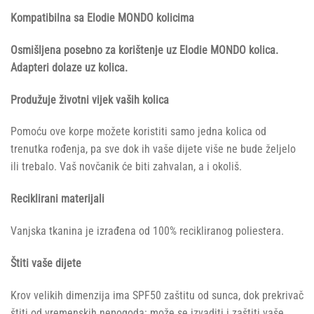
Kompatibilna sa Elodie MONDO kolicima
Osmišljena posebno za korištenje uz Elodie MONDO kolica.
Adapteri dolaze uz kolica.
Produžuje životni vijek vaših kolica
Pomoću ove korpe možete koristiti samo jedna kolica od
trenutka rođenja, pa sve dok ih vaše dijete više ne bude željelo
ili trebalo. Vaš novčanik će biti zahvalan, a i okoliš.
Reciklirani materijali
Vanjska tkanina je izrađena od 100% recikliranog poliestera.
Štiti vaše dijete
Krov velikih dimenzija ima SPF50 zaštitu od sunca, dok prekrivač
štiti od vremenskih nepogoda: može se izvaditi i zaštiti vaše