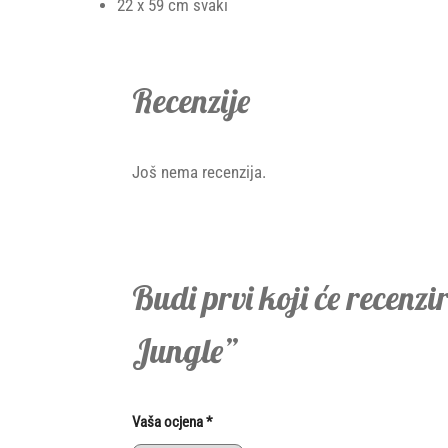
22 x 59 cm svaki
Recenzije
Još nema recenzija.
Budi prvi koji će recen
Jungle”
Vaša ocjena
*