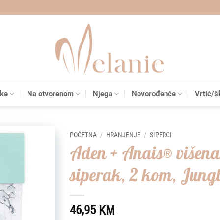
čke
Na otvorenom
Njega
Novorođenče
Vrtić/š
POČETNA
/
HRANJENJE
/
SIPERCI
Aden + Anais® višen
Add to
siperak, 2 kom, Jung
wishlist
46,95
KM