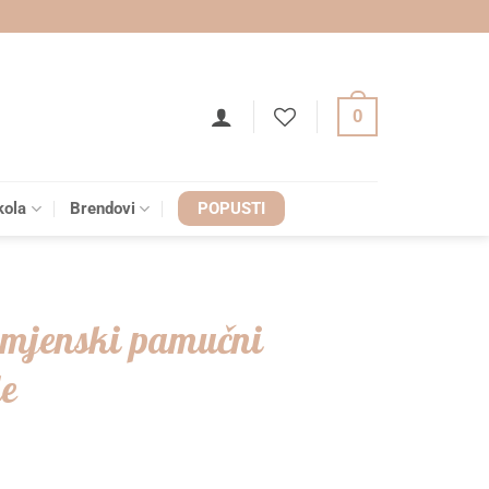
0
kola
Brendovi
POPUSTI
amjenski pamučni
le