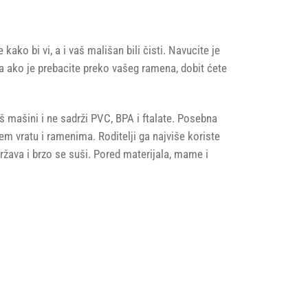
ko bi vi, a i vaš mališan bili čisti. Navucite je
 a ako je prebacite preko vašeg ramena, dobit ćete
š mašini i ne sadrži PVC, BPA i ftalate. Posebna
m vratu i ramenima. Roditelji ga najviše koriste
ržava i brzo se suši. Pored materijala, mame i