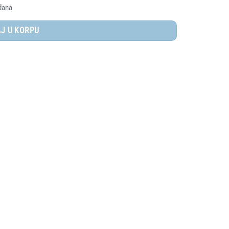
dana
J U KORPU