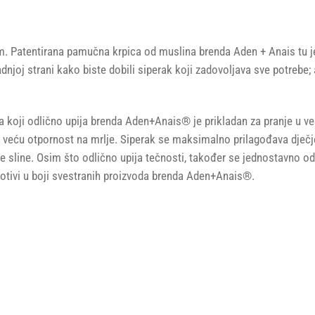
. Patentirana pamučna krpica od muslina brenda Aden + Anais tu je ka
njoj strani kako biste dobili siperak koji zadovoljava sve potrebe;
 koji odlično upija brenda Aden+Anais® je prikladan za pranje u ve
i veću otpornost na mrlje. Siperak se maksimalno prilagođava dječje
ne sline. Osim što odlično upija tečnosti, također se jednostavno od
 motivi u boji svestranih proizvoda brenda Aden+Anais®.