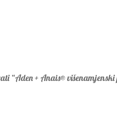
zirati “Aden + Anais® višenamjenski