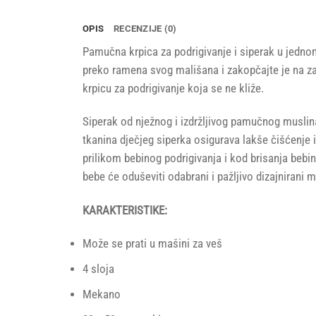
OPIS
RECENZIJE (0)
Pamučna krpica za podrigivanje i siperak u jednom
preko ramena svog mališana i zakopčajte je na zad
krpicu za podrigivanje koja se ne kliže.
Siperak od nježnog i izdržljivog pamučnog muslina
tkanina dječjeg siperka osigurava lakše čišćenje 
prilikom bebinog podrigivanja i kod brisanja bebi
bebe će oduševiti odabrani i pažljivo dizajnirani
KARAKTERISTIKE:
Može se prati u mašini za veš
4 sloja
Mekano