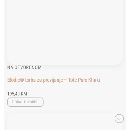
NA OTVORENOM
Elodie® torba za previjanje – Tote Pure Khaki
195,40
KM
DODAJ U KORPU
Add to