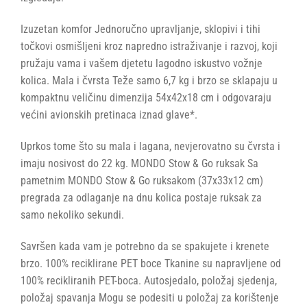
Izuzetan komfor Jednoručno upravljanje, sklopivi i tihi
točkovi osmišljeni kroz napredno istraživanje i razvoj, koji
pružaju vama i vašem djetetu lagodno iskustvo vožnje
kolica. Mala i čvrsta Teže samo 6,7 kg i brzo se sklapaju u
kompaktnu veličinu dimenzija 54x42x18 cm i odgovaraju
većini avionskih pretinaca iznad glave*.
Uprkos tome što su mala i lagana, nevjerovatno su čvrsta i
imaju nosivost do 22 kg. MONDO Stow & Go ruksak Sa
pametnim MONDO Stow & Go ruksakom (37x33x12 cm)
pregrada za odlaganje na dnu kolica postaje ruksak za
samo nekoliko sekundi.
Savršen kada vam je potrebno da se spakujete i krenete
brzo. 100% reciklirane PET boce Tkanine su napravljene od
100% recikliranih PET-boca. Autosjedalo, položaj sjedenja,
položaj spavanja Mogu se podesiti u položaj za korištenje