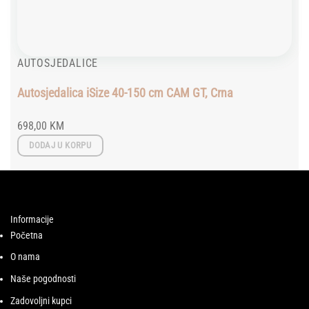
AUTOSJEDALICE
Autosjedalica iSize 40-150 cm CAM GT, Crna
698,00
KM
DODAJ U KORPU
Informacije
Početna
O nama
Naše pogodnosti
Zadovoljni kupci