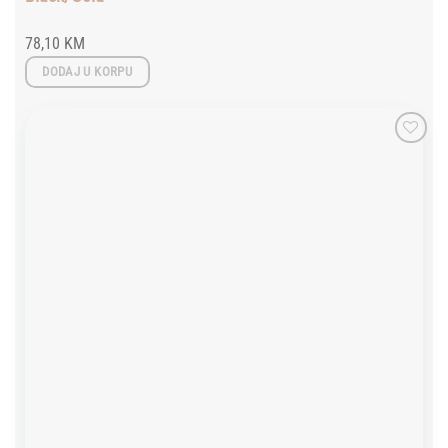
78,10
KM
DODAJ U KORPU
Add to
wishlist