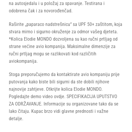
na autosjedalu i u položaj za spavanje. Testirana i
odobrena čak i za novorođenčad.
Raširite „paparaco nadstrešnicu“ sa UPF 50+ zaštitom, koja
stvara mirno i sigurno okruženje za odmor vašeg djeteta.
*Kolica Elodie MONDO dozvoljena su kao ručni prtljag od
strane većine avio kompanija. Maksimalne dimenzije za
ručni prtljag mogu se razlikovati kod različitih
aviokompanija.
Stoga preporučujemo da kontaktirate avio kompaniju prije
putovanja kako biste bili sigurni da ste dobili njihove
najnovije zahtjeve. Otkrijte kolica Elodie MONDO.
Pogledajte demo video ovdje. SPECIFIKACIJA UPUTSTVO
ZA ODRŽAVANJE. Informacije su organizovane tako da se
lako čitaju. Kupac brzo vidi glavne prednosti i važne
detalje.