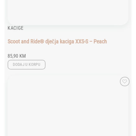
KACIGE
Scoot and Ride® dječja kaciga XXS-S – Peach
85,90
KM
DODAJ U KORPU
Add to
wishlist