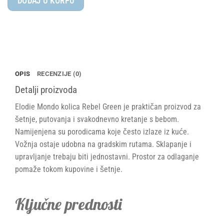
DODAJ U KORPU
Mondo®
kolica
–
Rebel
Green
količina
OPIS
RECENZIJE (0)
Detalji proizvoda
Elodie Mondo kolica Rebel Green je praktičan proizvod za
šetnje, putovanja i svakodnevno kretanje s bebom.
Namijenjena su porodicama koje često izlaze iz kuće.
Vožnja ostaje udobna na gradskim rutama. Sklapanje i
upravljanje trebaju biti jednostavni. Prostor za odlaganje
pomaže tokom kupovine i šetnje.
Ključne prednosti