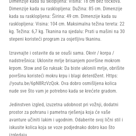
Dimenzije kada su sklopljena: Visina: 18 cm bez točkova.
Dimenzije kada su rasklopljena: Dužina: 85 cm. Dimenzije
kada su rasklopljena: Širina: 49 cm. Dimenzije kada su
rasklopljena: Visina: 104 cm. Maksimalna težina tereta: 22
kg. Težina: 6,7 kg. Tkanina na sjedalu: Prati u mašini na 30
stepeni koristeći program za osjetljivu tkaninu.
Izravnajte i ostavite da se osuši sama. Okvir / korpa /
nadstrešnica: Uklonite mrlje brisanjem površine mokrom
krpom. Stow and Go ruksak: Da biste uklonili mrlje, obrišite
površinu koristeći mokru krpu i blagi deterdžent. Https:
//youtu.be/6pN8RzVzQok. Ova dobro osmišljena kolica
nude sve što vam je potrebno kada se krećete gradom.
Jedinstven izgled, izuzetna udobnost pri vožnji, dodatni
prostor za pohranu i pametna rješenja koja će vaše
avanture učiniti lakim i ugodnim. Odaberite svoj lični stil i
iskusite kolica koja se voze podjednako dobro kao što
izgledaju.