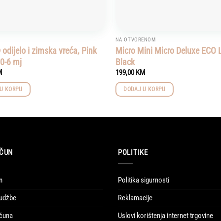
NA OTVORENOM
odijelo i zimska vreća, Pink
Micro Mini Micro Deluxe ECO 
 0-6 mj
Black
M
199,00
KM
U KORPU
DODAJ U KORPU
ČUN
POLITIKE
n
Politika sigurnosti
udžbe
Reklamacije
ačuna
Uslovi korištenja internet trgovine