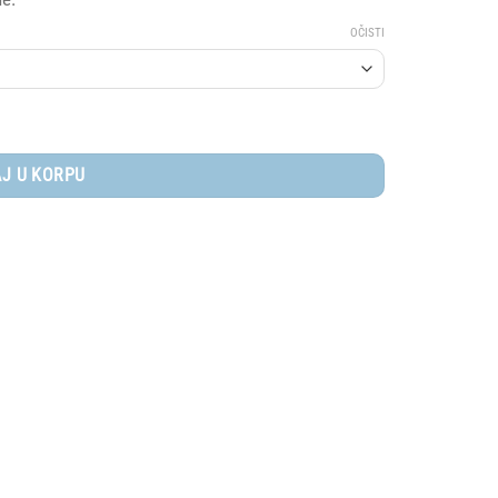
OČISTI
J U KORPU