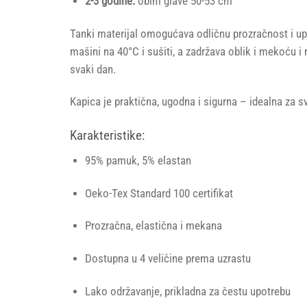
2-3 godine:
obim glave 50-53 cm
Tanki materijal omogućava odličnu prozračnost i upij
mašini na 40°C i sušiti, a zadržava oblik i mekoću i 
svaki dan.
Kapica je praktična, ugodna i sigurna – idealna za 
Karakteristike:
95% pamuk, 5% elastan
Oeko-Tex Standard 100 certifikat
Prozračna, elastična i mekana
Dostupna u 4 veličine prema uzrastu
Lako održavanje, prikladna za čestu upotrebu