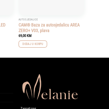
AUTOSJEDALICE
LED
CAM® Baza za autosjedalicu AREA
ZERO+ V03, plava
69,00
KM
DODAJ U KORPU
Zaprati nas…