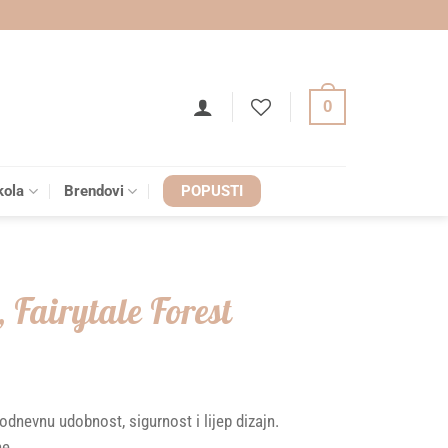
0
kola
Brendovi
POPUSTI
 Fairytale Forest
odnevnu udobnost, sigurnost i lijep dizajn.
ne.