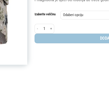
Izaberite veličinu
Elodie® tanka kapica, Fairytale Forest količina
DODA