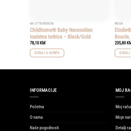
NA OTVORENOM
MODA
Childhome® Baby Necessities
Elodie® 
toaletna torbica – Black/Gold
Boucle,
78,10
KM
235,80
K
DODAJ U KORPU
DODAJ 
INFORMACIJE
MOJ RA
Početna
Moj raču
O nama
Moje nar
Naše pogodnosti
Detalji r