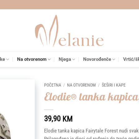
čke
Na otvorenom
Njega
Novorođenče
Vrtić/š
POČETNA
/
NA OTVORENOM
/
ŠEŠIRI I KAPE
Elodie® tanka kapica,
Add to
wishlist
39,90
KM
Elodie tanka kapica Fairytale Forest nudi svak
Prilagođena je djeci od rođenja do treće godi