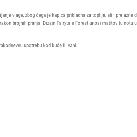
anje vlage, zbog čega je kapica prikladna za toplije, ali i prelazn
nakon brojnih pranja. Dizajn Fairytale Forest unosi maštovitu notu u s
svakodnevnu upotrebu kod kuće ili vani.