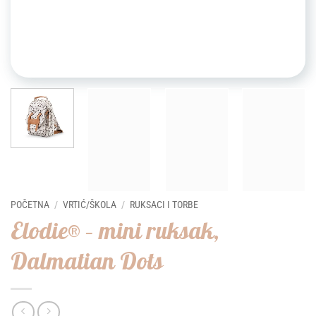
POČETNA
/
VRTIĆ/ŠKOLA
/
RUKSACI I TORBE
Elodie® – mini ruksak,
Dalmatian Dots