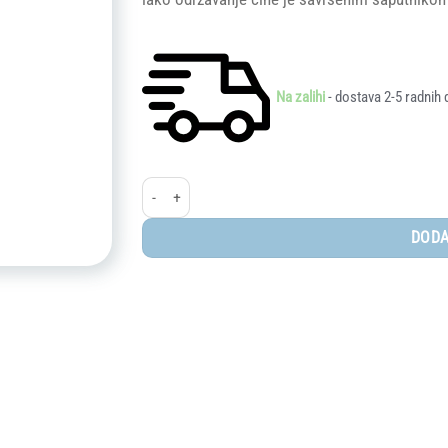
Na zalihi
- dostava 2-5 radnih 
Elodie® dekica Pointelle Misty Pink količina
DODA