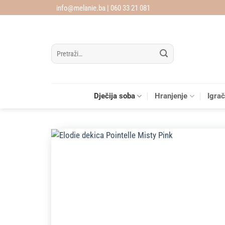
Skip
info@melanie.ba | 060 33 21 081
to
content
Pretraži:
Dječija soba
Hranjenje
Igra