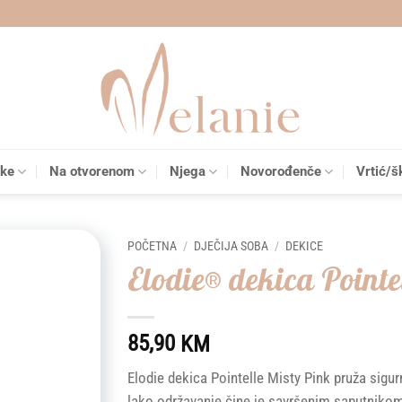
čke
Na otvorenom
Njega
Novorođenče
Vrtić/š
POČETNA
/
DJEČIJA SOBA
/
DEKICE
Elodie® dekica Pointe
Add to
wishlist
85,90
KM
Elodie dekica Pointelle Misty Pink pruža sigur
lako održavanje čine je savršenim saputniko