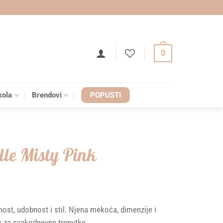
0
kola
Brendovi
POPUSTI
lle Misty Pink
nost, udobnost i stil. Njena mekoća, dimenzije i
m za svakodnevne trenutke.