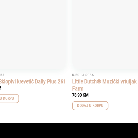
wishlist
OBA
DJEČIJA SOBA
lopivi krevetić Daily Plus 261
Little Dutch® Muzički vrtuljak 
Farm
M
78,90
KM
U KORPU
DODAJ U KORPU