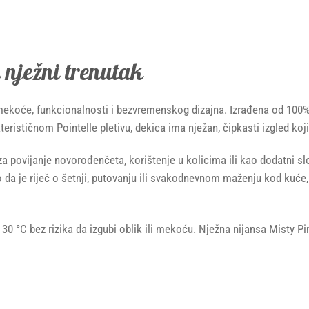
 nježni trenutak
mekoće, funkcionalnosti i bezvremenskog dizajna. Izrađena od 100% a
erističnom Pointelle pletivu, dekica ima nježan, čipkasti izgled koji
 povijanje novorođenčeta, korištenje u kolicima ili kao dodatni slo
o da je riječ o šetnji, putovanju ili svakodnevnom maženju kod kuće
0 °C bez rizika da izgubi oblik ili mekoću. Nježna nijansa Misty Pi