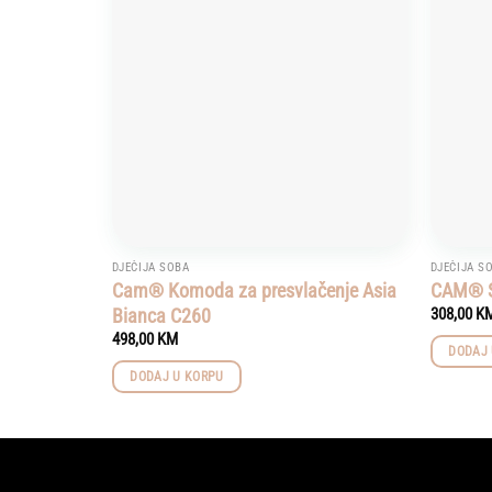
wishlist
DJEČIJA SOBA
DJEČIJA S
Cam® Komoda za presvlačenje Asia
CAM® Sk
Bianca C260
308,00
K
498,00
KM
DODAJ 
DODAJ U KORPU