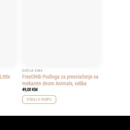
wishlist
wishlist
DJEČIJA SOBA
Little
FreeON® Podloga za presvlačenje sa
mekanim dnom Animals, velika
49,00
KM
DODAJ U KORPU