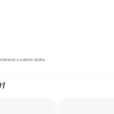
privlačnost u svakom dodiru.
DI
Add to