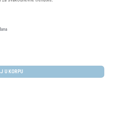
dana
J U KORPU