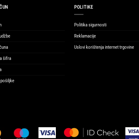
ČUN
POLITIKE
n
Politika sigurnosti
udžbe
Reklamacije
ačuna
Uslovi korištenja internet trgovine
a šifra
a
pošiljke