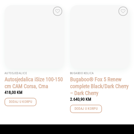
Add to
Add to
wishlist
wishlist
AUTOSJEDALICE
BUGABOO KOLICA
Autosjedalica iSize 100-150
Bugaboo® Fox 5 Renew
cm CAM Corsa, Crna
complete Black/Dark Cherry
– Dark Cherry
418,00
KM
2.640,90
KM
DODAJ U KORPU
DODAJ U KORPU