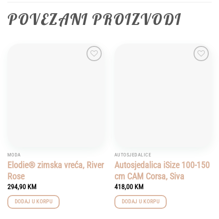
POVEZANI PROIZVODI
Add to
Add to
wishlist
wishlist
MODA
AUTOSJEDALICE
Elodie® zimska vreća, River
Autosjedalica iSize 100-150
Rose
cm CAM Corsa, Siva
294,90
KM
418,00
KM
DODAJ U KORPU
DODAJ U KORPU