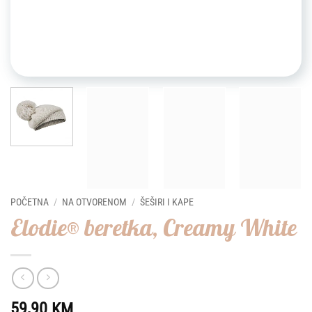
POČETNA
/
NA OTVORENOM
/
ŠEŠIRI I KAPE
Elodie® beretka, Creamy White
59,90
KM