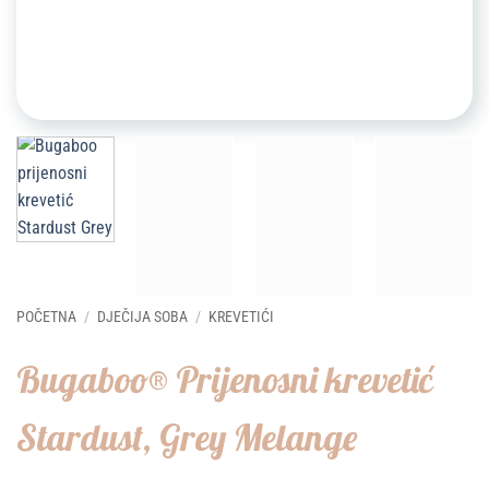
POČETNA
/
DJEČIJA SOBA
/
KREVETIĆI
Bugaboo® Prijenosni krevetić
Stardust, Grey Melange