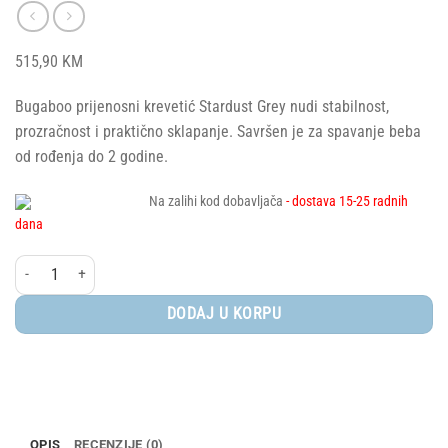
515,90
KM
Bugaboo prijenosni krevetić Stardust Grey nudi stabilnost,
prozračnost i praktično sklapanje. Savršen je za spavanje beba
od rođenja do 2 godine.
Na zalihi kod dobavljača
- dostava 15-25 radnih
dana
Bugaboo® Prijenosni krevetić Stardust, Grey Melange količina
DODAJ U KORPU
OPIS
RECENZIJE (0)