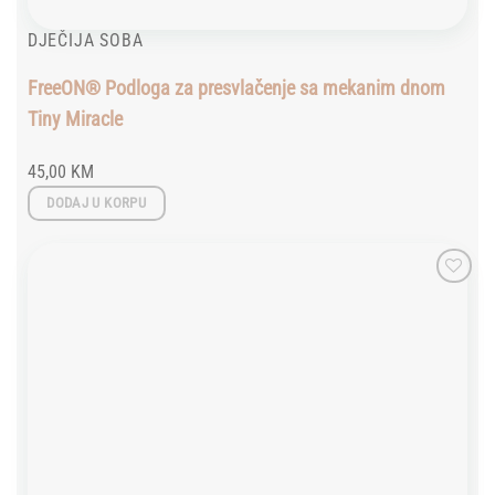
DJEČIJA SOBA
FreeON® Podloga za presvlačenje sa mekanim dnom
Tiny Miracle
45,00
KM
DODAJ U KORPU
Add to
wishlist