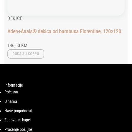
DEKICE
Aden+Anais® dekica od bambusa Florentine, 120×120
146,60
KM
DODAJ U KORPU
Informacije
Početna
O nama
Naše pogodnosti
Zadovoljni kupci
Praćenje pošiljke