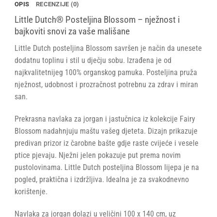
OPIS
RECENZIJE (0)
Little Dutch® Posteljina Blossom – nježnost i
bajkoviti snovi za vaše mališane
Little Dutch posteljina Blossom savršen je način da unesete
dodatnu toplinu i stil u dječju sobu. Izrađena je od
najkvalitetnijeg 100% organskog pamuka. Posteljina pruža
nježnost, udobnost i prozračnost potrebnu za zdrav i miran
san.
Prekrasna navlaka za jorgan i jastučnica iz kolekcije Fairy
Blossom nadahnjuju maštu vašeg djeteta. Dizajn prikazuje
predivan prizor iz čarobne bašte gdje raste cvijeće i vesele
ptice pjevaju. Nježni jelen pokazuje put prema novim
pustolovinama. Little Dutch posteljina Blossom lijepa je na
pogled, praktična i izdržljiva. Idealna je za svakodnevno
korištenje.
Navlaka za jorgan dolazi u veličini 100 x 140 cm, uz