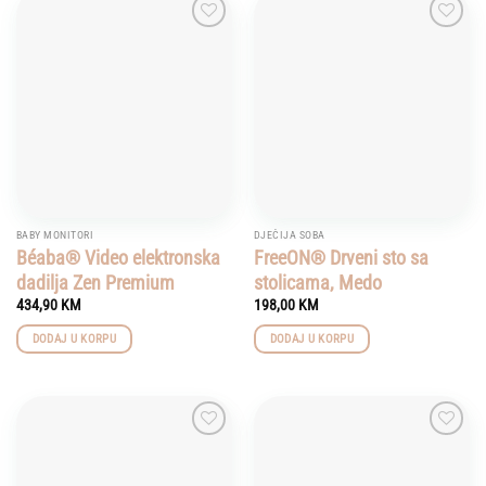
Add to
Add to
wishlist
wishlist
BABY MONITORI
DJEČIJA SOBA
Béaba® Video elektronska
FreeON® Drveni sto sa
dadilja Zen Premium
stolicama, Medo
434,90
KM
198,00
KM
DODAJ U KORPU
DODAJ U KORPU
Add to
Add to
wishlist
wishlist