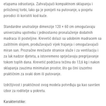
etapama odrastanja. Zahvaljujući kompaktnom sklapanju i
priloženoj torbi, lako ga je ponijeti na putovanje, u posjetu
porodici ili koristiti kod kuće.
Standardne unutrašnje dimenzije 120 × 60 cm omogućavaju
univerzalnu upotrebu i jednostavno pronalaženje dodatnih
madraca ili posteljine. Krevetić dolazi sa udobnim madracem sa
zaštitnim slojem, produžavajući vijek trajanja i omogućavajući
miran san. Prozračne mrežaste stranice služe i za ventilaciju i
za lak nadzor djeteta, a istovremeno sprječavaju pregrijavanje
tokom toplih dana. Krevetić podržava težinu do 13,6 kg i nakon
sklapanja zauzima minimalan prostor, što ga čini izuzetno
praktičnim za svaki dom ili putovanje.
Izdržljivost i praktičnost ovog modela potvrđuju ga kao savršen
izbor za roditelje u pokretu.
Karakteristike: