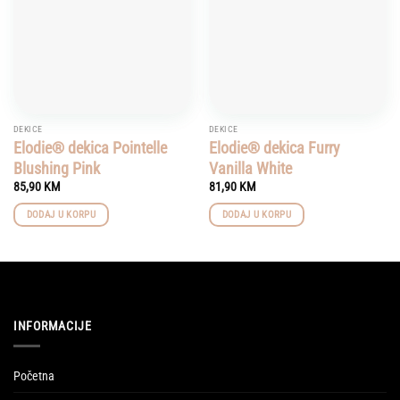
DEKICE
DEKICE
Elodie® dekica Pointelle
Elodie® dekica Furry
Blushing Pink
Vanilla White
85,90
KM
81,90
KM
DODAJ U KORPU
DODAJ U KORPU
INFORMACIJE
Početna