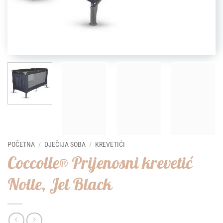
POČETNA
/
DJEČIJA SOBA
/
KREVETIĆI
Coccolle® Prijenosni krevetić
Notte, Jet Black