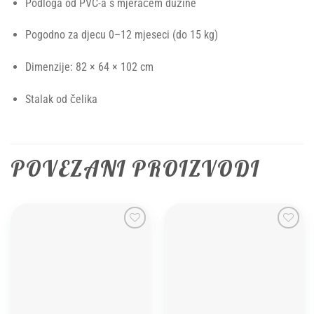
Podloga od PVC-a s mjeračem dužine
Pogodno za djecu 0–12 mjeseci (do 15 kg)
Dimenzije: 82 × 64 × 102 cm
Stalak od čelika
POVEZANI PROIZVODI
Add to
Add to
wishlist
wishlist