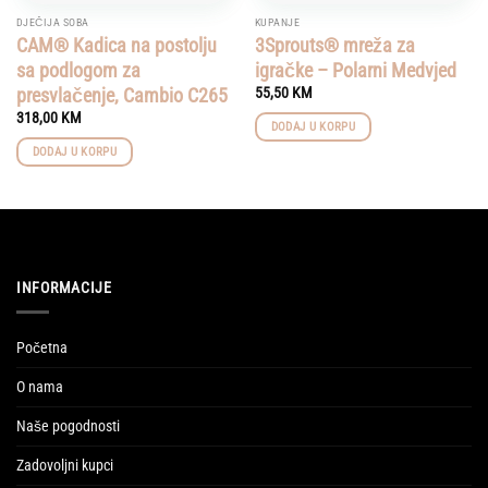
DJEČIJA SOBA
KUPANJE
CAM® Kadica na postolju
3Sprouts® mreža za
sa podlogom za
igračke – Polarni Medvjed
presvlačenje, Cambio C265
55,50
KM
318,00
KM
DODAJ U KORPU
DODAJ U KORPU
INFORMACIJE
Početna
O nama
Naše pogodnosti
Zadovoljni kupci