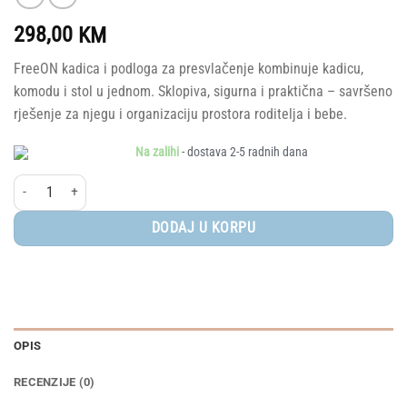
298,00
KM
FreeON kadica i podloga za presvlačenje kombinuje kadicu,
komodu i stol u jednom. Sklopiva, sigurna i praktična – savršeno
rješenje za njegu i organizaciju prostora roditelja i bebe.
Na zalihi
- dostava 2-5 radnih dana
FreeON® Kadica na postolju i podloga za presvlačenje količina
DODAJ U KORPU
OPIS
RECENZIJE (0)