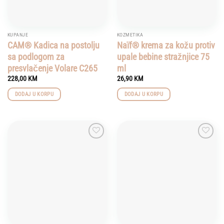
KUPANJE
KOZMETIKA
CAM® Kadica na postolju
Naïf® krema za kožu protiv
sa podlogom za
upale bebine stražnjice 75
presvlačenje Volare C265
ml
228,00
KM
26,90
KM
DODAJ U KORPU
DODAJ U KORPU
Add to
Add to
wishlist
wishlist