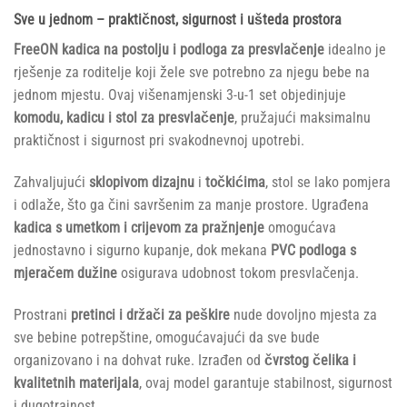
Sve u jednom – praktičnost, sigurnost i ušteda prostora
FreeON kadica na postolju i podloga za presvlačenje
idealno je
rješenje za roditelje koji žele sve potrebno za njegu bebe na
jednom mjestu. Ovaj višenamjenski 3-u-1 set objedinjuje
komodu, kadicu i stol za presvlačenje
, pružajući maksimalnu
praktičnost i sigurnost pri svakodnevnoj upotrebi.
Zahvaljujući
sklopivom dizajnu
i
točkićima
, stol se lako pomjera
i odlaže, što ga čini savršenim za manje prostore. Ugrađena
kadica s umetkom i crijevom za pražnjenje
omogućava
jednostavno i sigurno kupanje, dok mekana
PVC podloga s
mjeračem dužine
osigurava udobnost tokom presvlačenja.
Prostrani
pretinci i držači za peškire
nude dovoljno mjesta za
sve bebine potrepštine, omogućavajući da sve bude
organizovano i na dohvat ruke. Izrađen od
čvrstog čelika i
kvalitetnih materijala
, ovaj model garantuje stabilnost, sigurnost
i dugotrajnost.