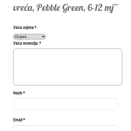
vreća, Pebble Green, 6-12 mj”
Vaša ocjena
*
Vaša recenzija:
*
Naziv
*
Email
*