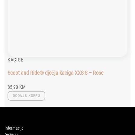
KACIGE
Scoot and Ride® dječja kaciga XXS-S – Rose
85,90
KM
DODAJ U KORPU
Informacije