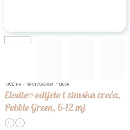
POČETNA
/
NA OTVORENOM
/
MODA
Elodie® odijelo i zimska vreća,
Pebble Green, 6-12 mj