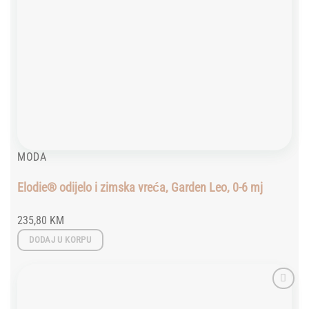
MODA
Elodie® odijelo i zimska vreća, Garden Leo, 0-6 mj
235,80
KM
DODAJ U KORPU
Add to
wishlist