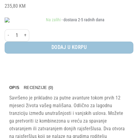
235,80
KM
Na zalihi
- dostava 2-5 radnih dana
Elodie® odijelo i zimska vreća, Pebble Green, 6-12 mj količina
DODAJ U KORPU
OPIS
RECENZIJE (0)
Savršeno je prikladno za putne avanture tokom prvih 12
mjeseci života vašeg mališana. Odlično za lagodnu
tranziciju između unutrašnjosti i vanjskih uslova. Možete
ga pretvoriti iz kombinezona u vreću za spavanje
otvaranjem ili zatvaranjem donjih rajsferšlusa. Dva otvora
na rajsferšlus koji se nalaze na grudima roditelju