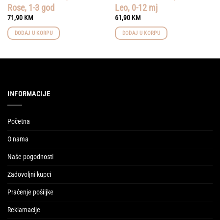
Rose, 1-3 god
Leo, 0-12 mj
71,90
KM
61,90
KM
DODAJ U KORPU
DODAJ U KORPU
INFORMACIJE
Početna
O nama
Naše pogodnosti
Zadovoljni kupci
Praćenje pošiljke
Reklamacije