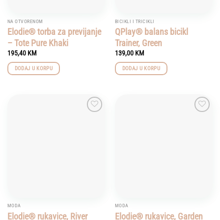
NA OTVORENOM
BICIKLI I TRICIKLI
Elodie® torba za previjanje
QPlay® balans bicikl
– Tote Pure Khaki
Trainer, Green
195,40
KM
139,00
KM
DODAJ U KORPU
DODAJ U KORPU
Add to
Add to
wishlist
wishlist
MODA
MODA
Elodie® rukavice, River
Elodie® rukavice, Garden