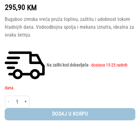
295,90
KM
Bugaboo zimska vreća pruža toplinu, zaštitu i udobnost tokom
hladnijih dana. Vodoodbojna spolja i mekana iznutra, idealna za
svaku šetnju.
Na zalihi kod dobavljača
- dostava 15-25 radnih
dana
Bugaboo® - Zimska vreća, Midnight Black količina
DODAJ U KORPU