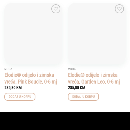
Add to
Add to
wishlist
wishlist
MODA
MODA
Elodie® odijelo i zimska
Elodie® odijelo i zimska
vreća, Pink Boucle, 0-6 mj
vreća, Garden Leo, 0-6 mj
235,80
KM
235,80
KM
DODAJ U KORPU
DODAJ U KORPU