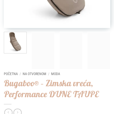
POČETNA
/
NA OTVORENOM
/
MODA
Bugaboo® – Zimska vreća,
Performance DUNE TAUPE