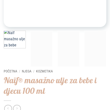
POČETNA
/
NJEGA
/
KOZMETIKA
Naïf® masažno ulje za bebe i
djecu 100 ml