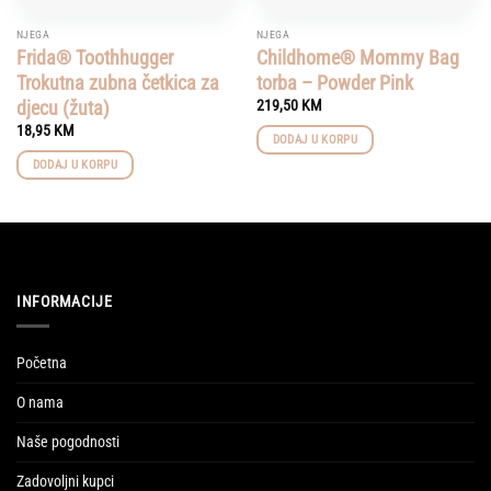
NJEGA
NJEGA
Frida® Toothhugger
Childhome® Mommy Bag
Trokutna zubna četkica za
torba – Powder Pink
djecu (žuta)
219,50
KM
18,95
KM
DODAJ U KORPU
DODAJ U KORPU
INFORMACIJE
Početna
O nama
Naše pogodnosti
Zadovoljni kupci