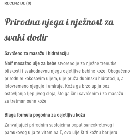
ml
RECENZIJE (0)
količina
Prirodna njega i nježnost za
svaki dodir
Savršeno za masažu i hidrataciju
Naïf masažno ulje za bebe
stvoreno je za nježne trenutke
bliskosti i svakodnevnu njegu osjetljive bebine kože. Obogaćeno
prirodnim kokosovim uljem, ulje pruža dubinsku hidrataciju, a
istovremeno njeguje i umiruje. Koža ga brzo upija bez
ostavljanja ljepljivog sloja, što ga čini savršenim i za masažu i
za tretman suhe kože.
Blaga formula pogodna za osjetljivu kožu
Zahvaljujući prirodnim sastojcima poput suncokretovog i
pamukovog ulja te vitamina E, ovo ulje štiti kožnu barijeru i