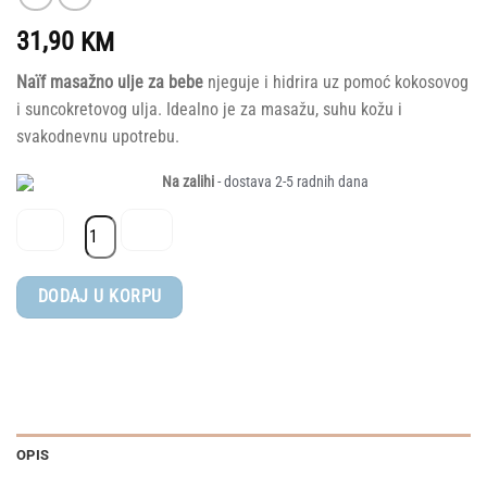
31,90
KM
Naïf masažno ulje za bebe
njeguje i hidrira uz pomoć kokosovog
i suncokretovog ulja. Idealno je za masažu, suhu kožu i
svakodnevnu upotrebu.
Na zalihi
- dostava 2-5 radnih dana
Naïf®
DODAJ U KORPU
masažno
ulje
za
bebe
i
djecu
OPIS
100