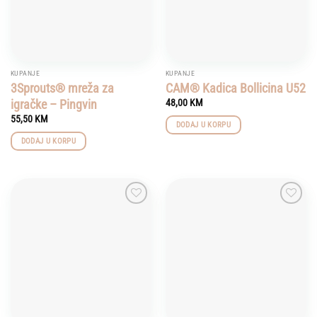
KUPANJE
KUPANJE
3Sprouts® mreža za
CAM® Kadica Bollicina U52
igračke – Pingvin
48,00
KM
55,50
KM
DODAJ U KORPU
DODAJ U KORPU
Add to
Add to
wishlist
wishlist