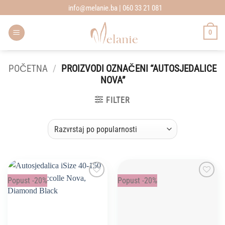
Skip
info@melanie.ba | 060 33 21 081
to
content
0
POČETNA
/
PROIZVODI OZNAČENI “AUTOSJEDALICE
NOVA”
FILTER
Popust -20%
Popust -20%
Add to
Add to
wishlist
wishlist