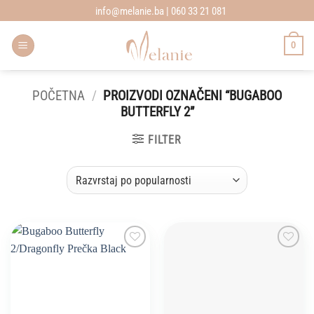
Skip
info@melanie.ba | 060 33 21 081
to
content
0
POČETNA
/
PROIZVODI OZNAČENI “BUGABOO
BUTTERFLY 2”
FILTER
Add to
Add to
wishlist
wishlist