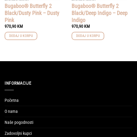
Bugaboo® Butterfly 2
Bugaboo® Butterfly 2
Black/Dusty Pink – Dusty
Black/Deep Indigo – Deep
Pink
Indigo
970,90
KM
970,90
KM
DODAJ U KORPU
DODAJ U KORPU
INFORMACIJE
Početna
O nama
Naše pogodnosti
Zadovoljni kupci