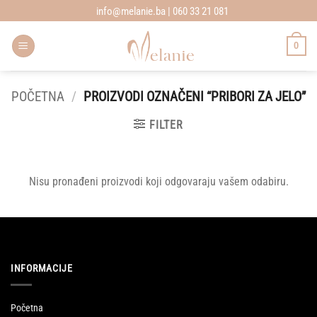
Skip
info@melanie.ba | 060 33 21 081
to
content
0
POČETNA
/
PROIZVODI OZNAČENI “PRIBORI ZA JELO”
FILTER
Nisu pronađeni proizvodi koji odgovaraju vašem odabiru.
INFORMACIJE
Početna