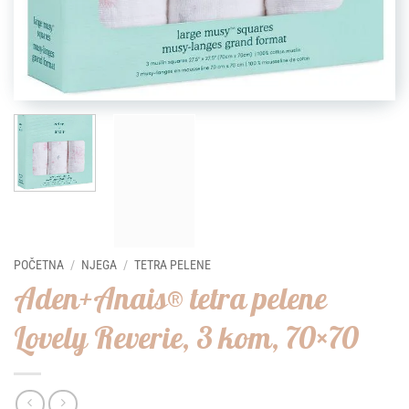
POČETNA
/
NJEGA
/
TETRA PELENE
Aden+Anais® tetra pelene
Lovely Reverie, 3 kom, 70×70