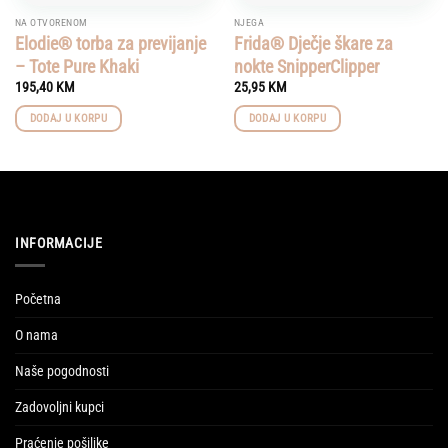
NA OTVORENOM
NJEGA
Elodie® torba za previjanje
Frida® Dječje škare za
– Tote Pure Khaki
nokte SnipperClipper
195,40
KM
25,95
KM
DODAJ U KORPU
DODAJ U KORPU
INFORMACIJE
Početna
O nama
Naše pogodnosti
Zadovoljni kupci
Praćenje pošiljke