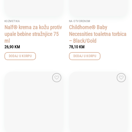
KOZMETIKA
NA OTVORENOM
Naïf® krema za kožu protiv
Childhome® Baby
upale bebine stražnjice 75
Necessities toaletna torbica
ml
– Black/Gold
26,90
KM
78,10
KM
DODAJ U KORPU
DODAJ U KORPU
Add to
Add to
wishlist
wishlist