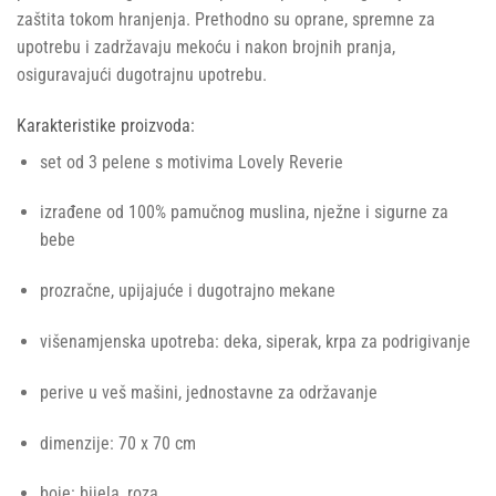
zaštita tokom hranjenja. Prethodno su oprane, spremne za
upotrebu i zadržavaju mekoću i nakon brojnih pranja,
osiguravajući dugotrajnu upotrebu.
Karakteristike proizvoda:
set od 3 pelene s motivima Lovely Reverie
izrađene od 100% pamučnog muslina, nježne i sigurne za
bebe
prozračne, upijajuće i dugotrajno mekane
višenamjenska upotreba: deka, siperak, krpa za podrigivanje
perive u veš mašini, jednostavne za održavanje
dimenzije: 70 x 70 cm
boje: bijela, roza