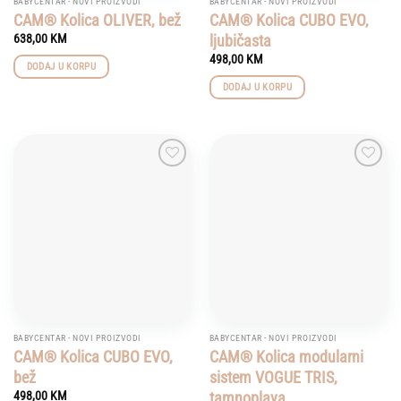
BABYCENTAR - NOVI PROIZVODI
BABYCENTAR - NOVI PROIZVODI
CAM® Kolica OLIVER, bež
CAM® Kolica CUBO EVO,
ljubičasta
638,00
KM
498,00
KM
DODAJ U KORPU
DODAJ U KORPU
Add to
Add to
wishlist
wishlist
BABYCENTAR - NOVI PROIZVODI
BABYCENTAR - NOVI PROIZVODI
CAM® Kolica CUBO EVO,
CAM® Kolica modularni
bež
sistem VOGUE TRIS,
tamnoplava
498,00
KM