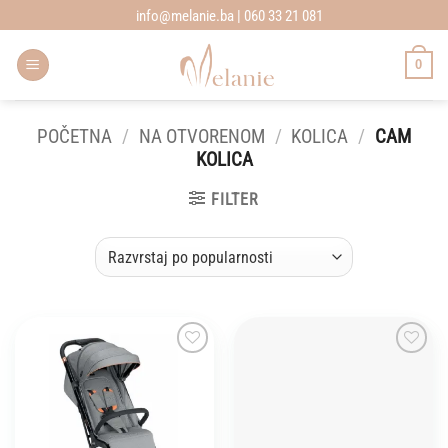
Skip
info@melanie.ba | 060 33 21 081
to
content
0
POČETNA
/
NA OTVORENOM
/
KOLICA
/
CAM
KOLICA
FILTER
Add to
Add to
wishlist
wishlist