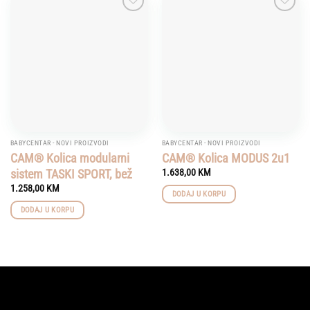
Add to
Add to
wishlist
wishlist
BABYCENTAR - NOVI PROIZVODI
BABYCENTAR - NOVI PROIZVODI
CAM® Kolica modularni
CAM® Kolica MODUS 2u1
sistem TASKI SPORT, bež
1.638,00
KM
1.258,00
KM
DODAJ U KORPU
DODAJ U KORPU