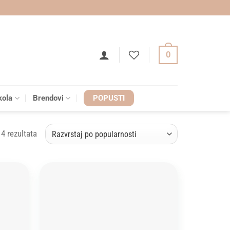
0
kola
Brendovi
POPUSTI
Sorted
 4 rezultata
by
popularity
Add to
Add to
wishlist
wishlist