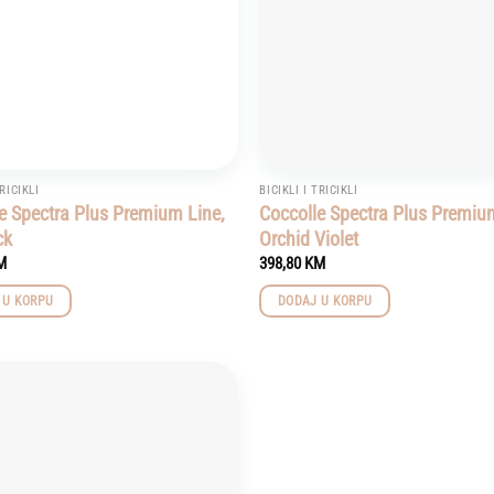
TRICIKLI
BICIKLI I TRICIKLI
e Spectra Plus Premium Line,
Coccolle Spectra Plus Premiu
ck
Orchid Violet
M
398,80
KM
 U KORPU
DODAJ U KORPU
Add to
wishlist