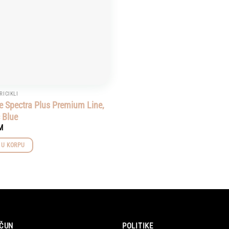
TRICIKLI
e Spectra Plus Premium Line,
c Blue
M
 U KORPU
ČUN
POLITIKE