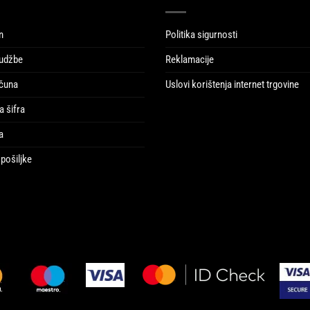
n
Politika sigurnosti
udžbe
Reklamacije
ačuna
Uslovi korištenja internet trgovine
a šifra
a
pošiljke