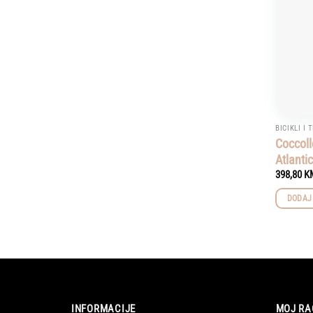
BICIKLI I 
Coccoll
Atlanti
398,80
K
DODAJ
INFORMACIJE
MOJ RA