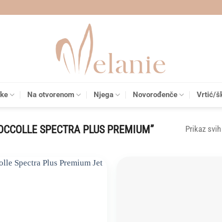
čke
Na otvorenom
Njega
Novorođenče
Vrtić/š
OCCOLLE SPECTRA PLUS PREMIUM”
Prikaz svih
Add to
wishlist