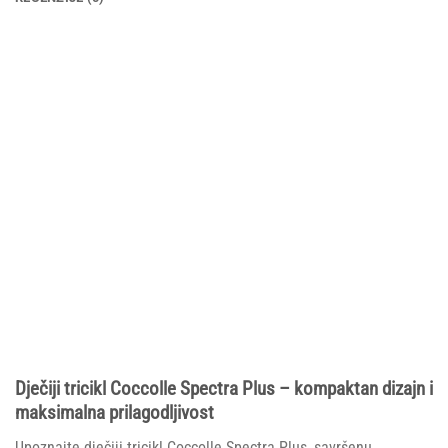
Dječiji tricikl Coccolle Spectra Plus – kompaktan dizajn i
maksimalna prilagodljivost
Upoznajte dječiji tricikl Coccolle Spectra Plus, savršenu