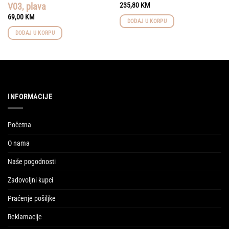
V03, plava
235,80
KM
69,00
KM
DODAJ U KORPU
DODAJ U KORPU
INFORMACIJE
Početna
O nama
Naše pogodnosti
Zadovoljni kupci
Praćenje pošiljke
Reklamacije