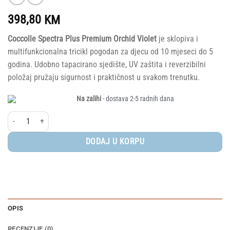
398,80
KM
Coccolle Spectra Plus Premium Orchid Violet
je sklopiva i
multifunkcionalna tricikl pogodan za djecu od 10 mjeseci do 5
godina. Udobno tapacirano sjedište, UV zaštita i reverzibilni
položaj pružaju sigurnost i praktičnost u svakom trenutku.
Na zalihi
- dostava 2-5 radnih dana
Coccolle Spectra Plus Premium Line, Orchid Violet količina
DODAJ U KORPU
OPIS
RECENZIJE (0)