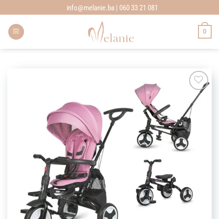
Skip
info@melanie.ba | 060 33 21 081
to
content
0
Add to
wishlist