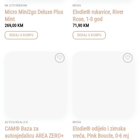
NA OTVORENOM
MODA
Micro Mini2go Deluxe Plus
Elodie® rukavice, River
Mint
Rose, 1-3 god
269,00
KM
71,90
KM
DODAJ U KORPU
DODAJ U KORPU
Add to
Add to
wishlist
wishlist
AUTOSJEDALICE
MODA
CAM® Baza za
Elodie® odijelo i zimska
autosjedalicu AREA ZERO+
vreća, Pink Boucle, 0-6 mj