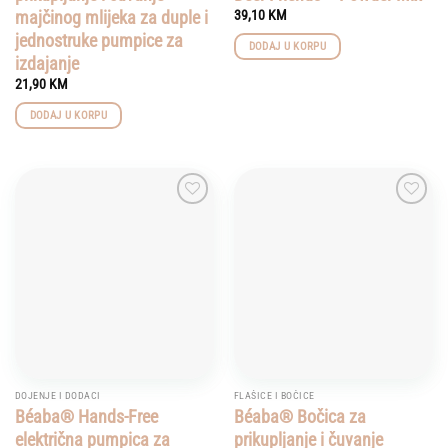
majčinog mlijeka za duple i
39,10
KM
jednostruke pumpice za
DODAJ U KORPU
izdajanje
21,90
KM
DODAJ U KORPU
Add to
Add to
wishlist
wishlist
DOJENJE I DODACI
FLAŠICE I BOČICE
Béaba® Hands-Free
Béaba® Bočica za
električna pumpica za
prikupljanje i čuvanje