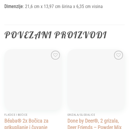
Dimenzije
: 21,6 cm x 13,97 cm širina x 6,35 cm visina
POVEZANI PROIZVODI
Add to
Add to
wishlist
wishlist
FLAŠICE I BOČICE
GRIZALA/GLODALICE
Béaba® 2x Bočica za
Done by Deer®, 2 grizala,
prikupljanje i čuvanje
Deer Friends – Powder Mix