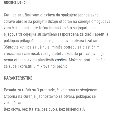
RECENZIJE (0)
Kutijica za užinu vam olakšava da spakujete jednostavne,
zdrave obroke za ponijeti! Dizajn otporan na curenje omogućava
vam čak da pakujete tečnu hranu kao što su jogurt i sos.
Njegova tri odjeljka su savršeno raspoređena za dječji apetit, a
poklopac prilagođen djeci se jednostavno otvara i zatvara.
3Sprouts kutijica za užinu eliminiše potrebu za plastičnim
vrećicama i čini ručak vašeg djeteta ekološki prihvatljivim, jer
nema otpada u vidu plastičnih
vrećica
. Može se prati u mašini
za suđe i koristiti u mikrovalnoj pečnici.
KARAKTERISTIKE:
Posuda za ručak sa 3 pregrade, čuva hranu razdvojenom
Otporna na curenje, jednostavno se otvara, poklopac se
zakopčava
Bez olova, bez ftalata, bez pvc-a, bez bisfenola A