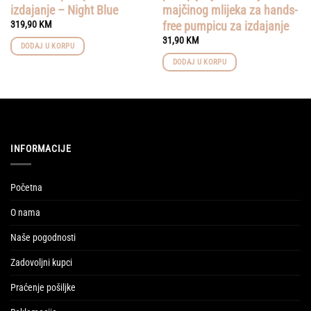
izdajanje – Night Blue
majčinog mlijeka za hands-
free pumpicu za izdajanje
319,90
KM
31,90
KM
DODAJ U KORPU
DODAJ U KORPU
INFORMACIJE
Početna
O nama
Naše pogodnosti
Zadovoljni kupci
Praćenje pošiljke