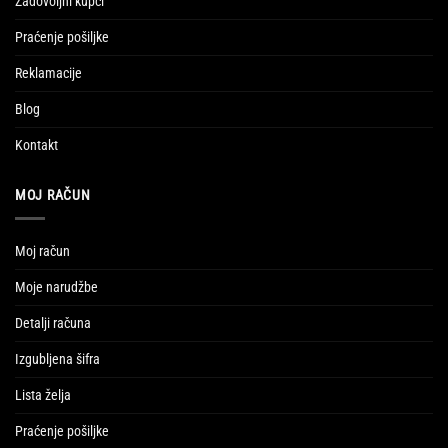
Zadovoljni kupci
Praćenje pošiljke
Reklamacije
Blog
Kontakt
MOJ RAČUN
Moj račun
Moje narudžbe
Detalji računa
Izgubljena šifra
Lista želja
Praćenje pošiljke