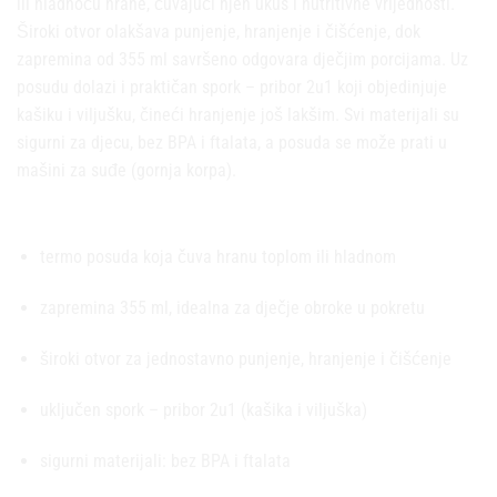
ili hladnoću hrane, čuvajući njen ukus i nutritivne vrijednosti.
Široki otvor olakšava punjenje, hranjenje i čišćenje, dok
zapremina od 355 ml savršeno odgovara dječjim porcijama. Uz
posudu dolazi i praktičan spork – pribor 2u1 koji objedinjuje
kašiku i viljušku, čineći hranjenje još lakšim. Svi materijali su
sigurni za djecu, bez BPA i ftalata, a posuda se može prati u
mašini za suđe (gornja korpa).
Karakteristike proizvoda:
termo posuda koja čuva hranu toplom ili hladnom
zapremina 355 ml, idealna za dječje obroke u pokretu
široki otvor za jednostavno punjenje, hranjenje i čišćenje
uključen spork – pribor 2u1 (kašika i viljuška)
sigurni materijali: bez BPA i ftalata