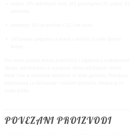
sastav: 70% nehrđajući čelik, 20% polipropilen, 5% silikon, 5%
polietilen
dimenzije: 8,9 cm prečnik x 12,7 cm visina
održavanje: pogodna za pranje u mašini za suđe (gornja
korpa)
Ova termo posuda donosi praktičnost i sigurnost u svakodnevne
obroke, bilo kod kuće ili u pokretu. Njena izdržljivost i motiv
mede čine je omiljenim dodatkom za male gurmane. Pouzdana,
jednostavna za održavanje i vizuelno privlačna, idealna je za
svaku priliku.
POVEZANI PROIZVODI