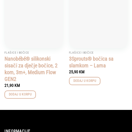
Add to
Add to
wishlist
wishlist
FLAŠICE I BOČICE
FLAŠICE I BOČICE
Nanobébé® silikonski
3Sprouts® bočica sa
sisači za dječje bočice, 2
slamkom – Lama
kom, 3m+, Medium Flow
25,90
KM
GEN2
DODAJ U KORPU
21,90
KM
DODAJ U KORPU
INFORMACIJE