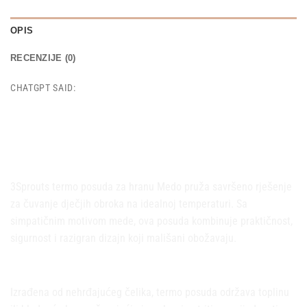
OPIS
RECENZIJE (0)
CHATGPT SAID:
Termo posuda koja održava
hranu svježom i ukusnom
3Sprouts termo posuda za hranu Medo pruža savršeno rješenje
za čuvanje dječjih obroka na idealnoj temperaturi. Sa
simpatičnim motivom mede, ova posuda kombinuje praktičnost,
sigurnost i razigran dizajn koji mališani obožavaju.
Sigurni materijali i jednostavna upotreba
Izrađena od nehrđajućeg čelika, termo posuda održava toplinu