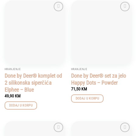
Add to
Add to
wishlist
wishlist
HRANJENJE
HRANJENJE
Done by Deer® komplet od
Done by Deer® set za jelo
2 silikonska siperčića
Happy Dots – Powder
Elphee – Blue
71,50
KM
49,90
KM
DODAJ U KORPU
DODAJ U KORPU