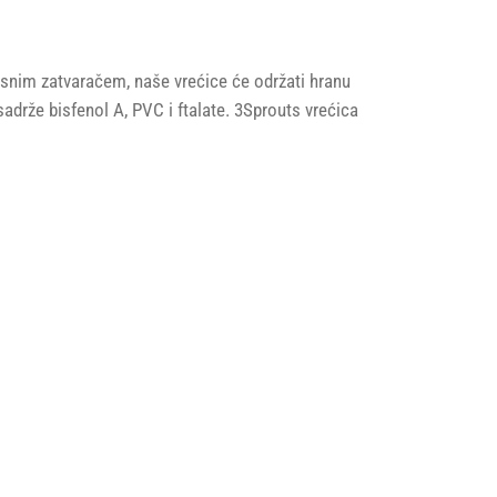
tisnim zatvaračem, naše vrećice će održati hranu
drže bisfenol A, PVC i ftalate. 3Sprouts vrećica