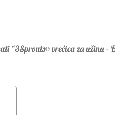
irati “3Sprouts® vrećica za užinu –