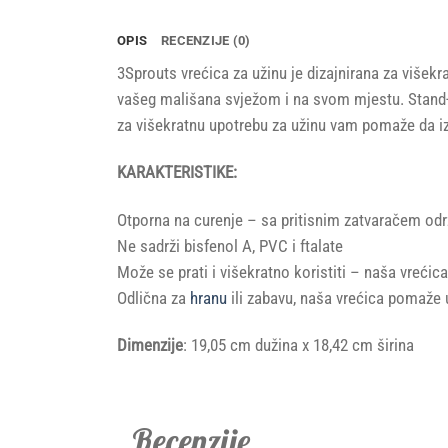
OPIS
RECENZIJE (0)
3Sprouts vrećica za užinu je dizajnirana za višek
vašeg mališana svježom i na svom mjestu. Stand-u
za višekratnu upotrebu za užinu vam pomaže da iz
KARAKTERISTIKE:
Otporna na curenje – sa pritisnim zatvaračem odr
Ne sadrži bisfenol A, PVC i ftalate
Može se prati i višekratno koristiti – naša vreć
Odlična za
hranu
ili zabavu, naša vrećica pomaže u
Dimenzije
: 19,05 cm dužina x 18,42 cm širina
Recenzije