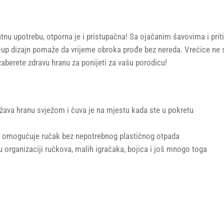
ratnu upotrebu, otporna je i pristupačna! Sa ojačanim šavovima i pri
p dizajn pomaže da vrijeme obroka prođe bez nereda. Vrećice ne sa
aberete zdravu hranu za ponijeti za vašu porodicu!
žava hranu svježom i čuva je na mjestu kada ste u pokretu
ica omogućuje ručak bez nepotrebnog plastičnog otpada
 organizaciji ručkova, malih igračaka, bojica i još mnogo toga