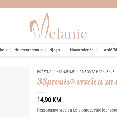
čke
Na otvorenom
Njega
Novorođenče
Vrtić/š
POČETNA
/
HRANJENJE
/
PRIBOR ZA HRANJENJE
3Sprouts® vrećica za
Add to
wishlist
14,90
KM
Nepropusna vrećica koja omogućuje jednosta